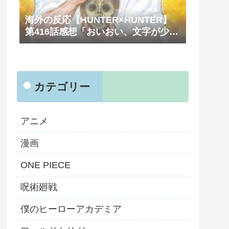
海外の反応【HUNTER×HUNTER】
第416話感想「おいおい、文字が少な
くてスッキリ読めるぞ！！」
カテゴリー
アニメ
漫画
ONE PIECE
呪術廻戦
僕のヒーローアカデミア