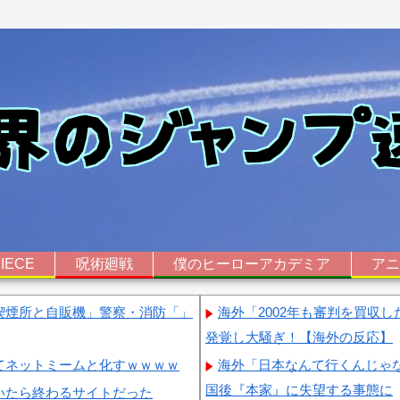
IECE
呪術廻戦
僕のヒーローアカデミア
ア
喫煙所と自販機」警察・消防「」
海外「2002年も審判を買収
発覚し大騒ぎ！【海外の反応】
てネットミームと化すｗｗｗｗ
海外「日本なんて行くんじゃ
国後『本家』に失望する事態に
いたら終わるサイトだった