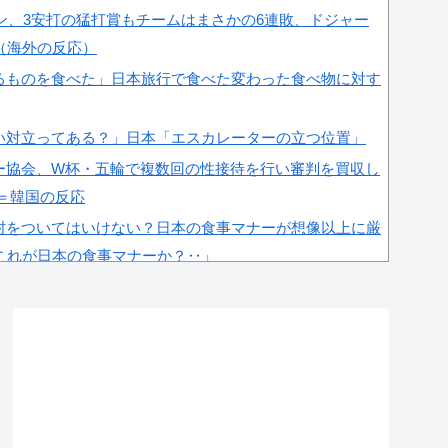
ラン、3安打の猛打賞もチームはまさかの6連敗、ドジャー
（海外の反応）
るものを食べた」日本旅行で食べた変わった食べ物に対す
い対立ってある？」日本「エスカレーターの立つ位置」
ー協会、W杯・五輪で複数回の性接待を行い審判を買収し
」＝韓国の反応
肘をついてはいけない？日本の食事マナーが想像以上に厳
これが日本の食事マナーか？‥」
杯予選で外国人審判に性接待したことが発覚！」
全に定着！ブームを超えて一つのジャンルとして日本人全
ﾙ」＝韓国の反応
落で失ったとんでもない規模の国民年金の金額がこち
ﾌﾞﾙ」＝韓国の反応