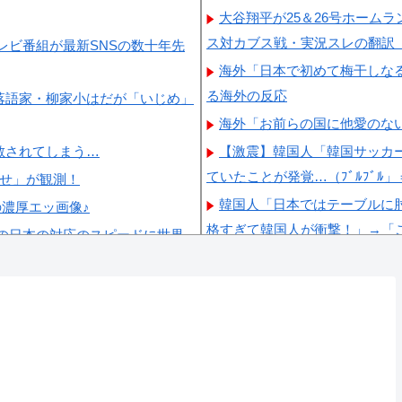
大谷翔平が25＆26号ホーム
ス対カブス戦・実況スレの翻訳
レビ番組が最新SNSの数十年先
海外「日本で初めて梅干しな
る海外の反応
落語家・柳家小はだが「いじめ」
海外「お前らの国に他愛のな
散されてしまう…
【激震】韓国人「韓国サッカ
ていたことが発覚…（ﾌﾞﾙﾌﾞﾙ
らせ」が観測！
韓国人「日本ではテーブルに
の濃厚エッ画像♪
格すぎて韓国人が衝撃！」→「
の日本の対応のスピードに世界
韓国人「韓国サッカー協会W
韓国人「日本が韓国文学が完
員に愛されてる模様…（ﾌﾞﾙﾌﾞ
韓国人「韓国が韓国株式の暴
ら…」→「韓国の未来が…（ﾌﾞﾙ