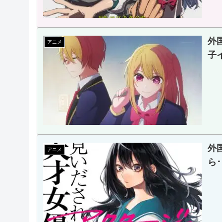
外
アニメ
子
外
アニメ
ら