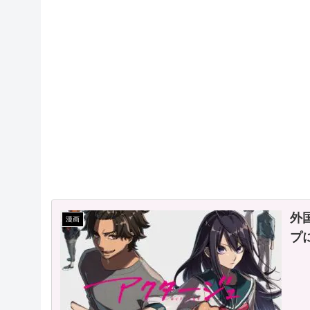
外
漫画
プ