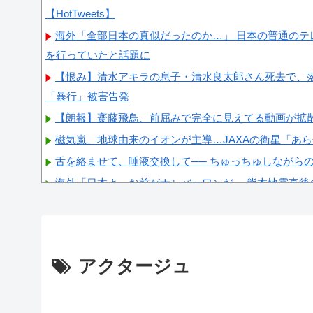
【HotTweets】
海外「全部日本の真似だったのか…」 日本の普通のテ
を行っていたと話題に
【恨み】清水アキラの息子・清水良太郎さん死去で、
「暴行」被害告発
【朗報】齋藤飛鳥、前屈みで完全に見えてる動画が拡
磁気嵐、地球由来のイオンが主導…JAXAの衛星「あ
舌を絡ませて、唾液交換して── ちゅっちゅしながら
海外「日本よ、お前がナンバーワンだ」 熊本地震直後
が衝撃
【画像】顔100点、体30点の女ｗｗｗ
アクタージュ
Powered by livedoor 相互RSS