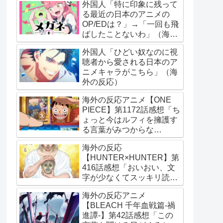
外国人「特に印象に残って
る最近の日本のアニメの
OP/EDは？」→「一回も飛
ばしたことないわ」（海外
の反応）
外国人「ひどい奴なのに視
聴者から愛される日本のア
ニメキャラがこちら」（海
外の反応）
海外の反応アニメ【ONE
PIECE】第1172話感想「ち
ょっと今はルフィを擁護す
る言葉がみつからな
い･･･」
海外の反応
【HUNTER×HUNTER】第
416話感想「おいおい、文
字が少なくてスッキリ読め
るぞ！！」
海外の反応アニメ
【BLEACH 千年血戦篇-禍
進譚-】第42話感想「この