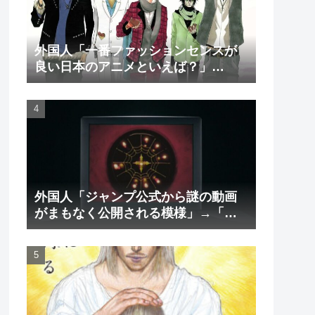
外国人「一番ファッションセンスが
良い日本のアニメといえば？」
→「一択でしょ」（海外の反応）
外国人「ジャンプ公式から謎の動画
がまもなく公開される模様」→「ま
さか本当にくるのか？！」（海外の
反応）