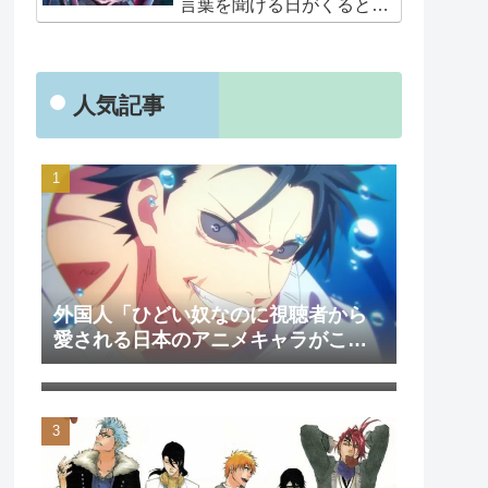
言葉を聞ける日がくると
は･･･夢みたいだ」
人気記事
外国人「ひどい奴なのに視聴者から
愛される日本のアニメキャラがこち
外国人「日本のアニメを見て初めて
ら」（海外の反応）
泣いた作品は？」→「2000年代の3大
泣けるアニメ」（海外の反応）