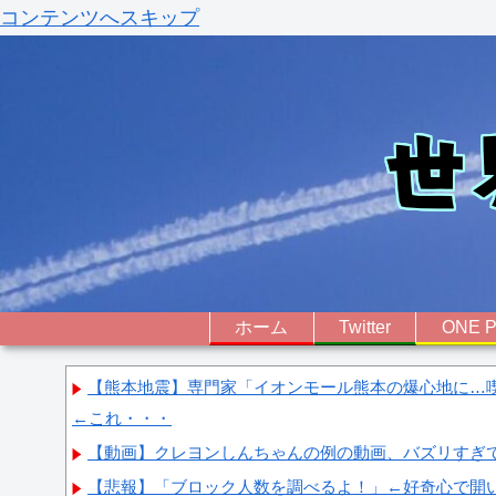
コンテンツへスキップ
ホーム
Twitter
ONE P
【熊本地震】専門家「イオンモール熊本の爆心地に…
←これ・・・
【動画】クレヨンしんちゃんの例の動画、バズリすぎ
【悲報】「ブロック人数を調べるよ！」←好奇心で開