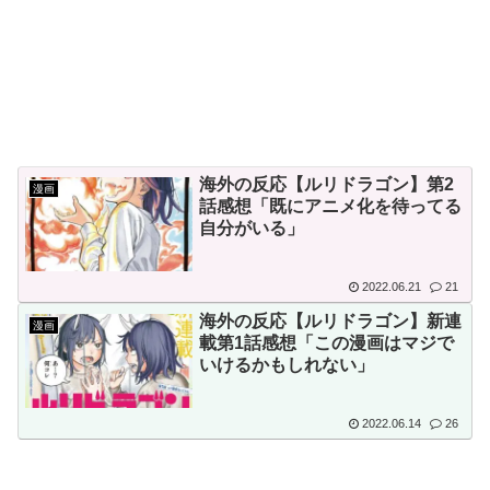
駐車をしない本当の理由がこち
ーワンだ」 熊本地震直後の日
ら…」→「これが正解」「その
本の対応のスピードに世界が衝
通りだ…（ﾌﾞﾙﾌﾞﾙ」＝韓国の
撃
反応
【画像】顔100点、体30点の
韓国人「30年前から変わらな
女ｗｗｗ
い日本の女子高生の姿に韓国人
海外の反応【ルリドラゴン】第2
漫画
が衝撃！何故変わらないデザイ
話感想「既にアニメ化を待ってる
ンの制服や革靴を着用し続ける
自分がいる」
のか？」
Powered by livedoor 相互RSS
韓国人「韓国人が日本のラー
2022.06.21
21
メンについて勘違いしているこ
海外の反応【ルリドラゴン】新連
漫画
載第1話感想「この漫画はマジで
とがこちら…」→「え
いけるかもしれない」
っ？？？？？？？？？？」＝韓
国の反応
2022.06.14
26