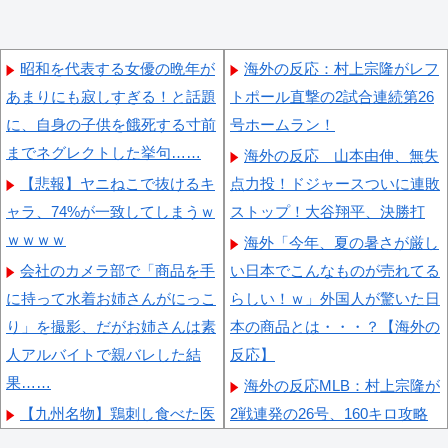
昭和を代表する女優の晩年が
海外の反応：村上宗隆がレフ
あまりにも寂しすぎる！と話題
トポール直撃の2試合連続第26
に、自身の子供を餓死する寸前
号ホームラン！
までネグレクトした挙句……
海外の反応 山本由伸、無失
【悲報】ヤニねこで抜けるキ
点力投！ドジャースついに連敗
ャラ、74%が一致してしまうｗ
ストップ！大谷翔平、決勝打
ｗｗｗｗ
海外「今年、夏の暑さが厳し
会社のカメラ部で「商品を手
い日本でこんなものが売れてる
に持って水着お姉さんがにっこ
らしい！ｗ」外国人が驚いた日
り」を撮影、だがお姉さんは素
本の商品とは・・・？【海外の
人アルバイトで親バレした結
反応】
果……
海外の反応MLB：村上宗隆が
【九州名物】鶏刺し食べた医
2戦連発の26号、160キロ攻略
師、全身麻痺へ…「死んだほう
のポール直撃弾で首位攻防戦＆