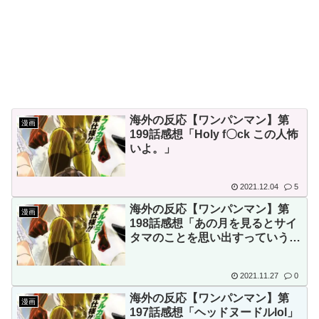
収が事実だったのか？」「日本
本の対応のスピードに世界が衝
人が言ってたこと正しかった
撃
ね・・・」「もうサッカー代
【画像】顔100点、体30点の
表、サッカー協会解散しよう」
女ｗｗｗ
韓国人「日本メディアが2002
年ワールドカップ韓国準決勝も
海外の反応【ワンパンマン】第
漫画
調査すべきと主張！」→「英国
199話感想「Holy f〇ck この人怖
メディアも一斉に指摘‥」
いよ。」
Powered by livedoor 相互RSS
韓国人「韓国サッカー協会の
接待問題が今日まで大騒ぎにな
2021.12.04
5
らなかった理由がこちら…」
海外の反応【ワンパンマン】第
漫画
198話感想「あの月を見るとサイ
→「処罰すべき…（ﾌﾞﾙﾌﾞﾙ」
タマのことを思い出すっていう時
＝韓国の反応
代はもう終わりだな！」
2021.11.27
0
海外の反応【ワンパンマン】第
漫画
197話感想「ヘッドヌードルlol」