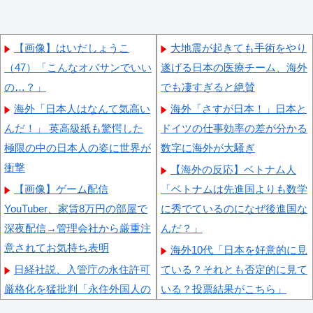
【画像】はいだしょうこ
大地震が起きても手術をやり
（47）「こんなオバサンでいい
遂げる日本の医療チーム、海外
の…？」
でも凄すぎると絶賛
海外「日本人はなんて気高い
海外「さすが日本！」日本と
んだ！」 英高級紙も驚愕した
ドイツの仕事効率の差が分かる
極限の中の日本人の姿に世界が
数字に海外が大騒ぎ
衝撃
【海外の反応】ベトナム人
【画像】ゲーム配信
「ベトナムは先進国よりも数学
YouTuber、家賃8万円の部屋で
に秀でているのになぜ後進国な
深夜配信→管理会社から厳重注
んだ？」
意されてお気持ち表明
海外10代「日本を好意的に見
日経社説、入管庁の永住許可
ている？それとも否定的に見て
厳格化を猛批判「永住外国人の
いる？投票結果がこちら」
生活保護受給をなくす目的、外
海外「素晴らしい！」日本が