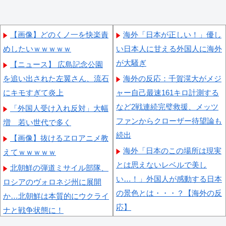
【画像】どのくノ一を快楽責
海外「日本が正しい！」優し
めしたいｗｗｗｗｗ
い日本人に甘える外国人に海外
が大騒ぎ
【ニュース】 広島記念公園
を追い出された左翼さん、流石
海外の反応：千賀滉大がメジ
にキモすぎて炎上
ャー自己最速161キロ計測する
など2戦連続完璧救援、メッツ
「外国人受け入れ反対」大幅
ファンからクローザー待望論も
増 若い世代で多く
続出
【画像】抜けるヱロアニメ教
海外「日本のこの場所は現実
えてｗｗｗｗｗ
とは思えないレベルで美し
北朝鮮の弾道ミサイル部隊、
い…！」外国人が感動する日本
ロシアのヴォロネジ州に展開
の景色とは・・・？【海外の反
か…北朝鮮は本質的にウクライ
応】
ナと戦争状態に！
女性：“熊本で被災された人
【朗報】齋藤飛鳥、前屈みで