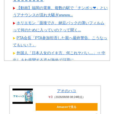
Powered by livedoor 相互RSS
【動画】福岡の電車、複数の駅で「チンポッ❤」とい
うアナウンスが流れ大騒ぎwwww...
ホリエモン「面接でさ、納豆パックの薄いフィルム
って何のために入っていの？って聞く...
PTA会長「PTA参加拒否した親へ最終警告。こうなっ
てもいい？」
外国人「日本人女のイキ方、何これヤバい…」⇒ 中
出しされ痙攣する姿が海外で話題に
左翼市民団体、広島では通用せず「人殺しの汚い足
で広島の土を踏むな！」→広島県民「...
乳首の立ちっぷりが凄い女社長のひなの花音が中出
し解禁
アオのハコ
￥0
（2026/08/08 08:24時点）
【エ□画像】 ビリー・アイリッシュ、マ○コ（女性
器）披露
Amazonで見る