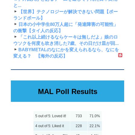
と...
【世界】テクノロジーが解決できない問題【ポー
ランドボール】
日本の小中学生80万人超に「発達障害の可能性」
の衝撃【タイ人の反応】
「これ以上続けるならケーキは無しだよ」娘のロ
ウソクを何度も吹き消した7歳、その日だけ皿が回...
BABYMETALのなにかを変えられるなら、なにを
変える？ 【海外の反応】
MAL Poll Results
5 out of 5: Loved it!
733
71.0%
4 out of 5: Liked it
228
22.1%