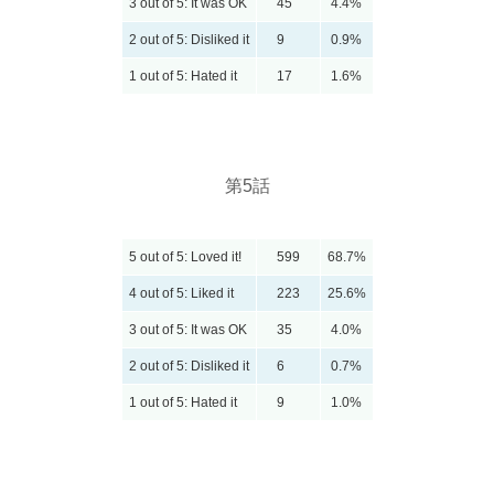
3 out of 5: It was OK
45
4.4%
2 out of 5: Disliked it
9
0.9%
1 out of 5: Hated it
17
1.6%
第5話
5 out of 5: Loved it!
599
68.7%
4 out of 5: Liked it
223
25.6%
3 out of 5: It was OK
35
4.0%
2 out of 5: Disliked it
6
0.7%
1 out of 5: Hated it
9
1.0%