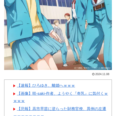
2002年イタリア・スペイン戦で
『韓国に奪われた』と欧州の大
手メディアが一斉に報道！」
Powered by livedoor 相互RSS
韓国人「フランスの有力紙も
大韓サッカー協会前代未聞の不
祥事を詳細に報道！」→「国際
的スキャンダルに発展してしま
う‥」
韓国人「我が国がクウェート
戦で行った審判買収が本当に深
2024.11.08
刻である理由がこちら…」
→「これはダメなやつ…（ﾌﾞﾙ
【速報】ひろゆき、離婚へｗｗｗ
ﾌﾞﾙ」＝韓国の反応
【画像】咲-saki-作者、ようやく『奇乳』に気付くｗ
ｗｗｗ
【悲報】高市早苗に逆らった財務官僚、異例の左遷
ｗｗｗｗｗｗｗｗ