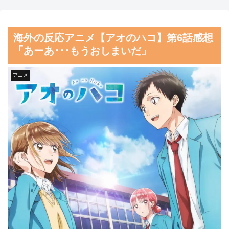
たちへ300万円寄付しました”
完全に見えてる動画が拡散され
Twitter民：“汚い金やけどあり
てしまう…
海外の反応アニメ【アオのハコ】第6話感想
がとう” 【海外の反応】
磁気嵐、地球由来のイオンが
「あーあ･･･もうおしまいだ」
海外「熊本地震の犠牲者がた
主導…JAXAの衛星「あらせ」
った38人なのは驚きだ！何故こ
が観測！
アニメ
んなに少ないの？」
舌を絡ませて、唾液交換して
韓国人「日本の柴犬くん散歩
── ちゅっちゅしながらの濃厚
中の暑さに耐えられなかった結
エッ画像♪
果」
海外「日本よ、お前がナンバ
韓国人「韓国サッカー協会関
ーワンだ」 熊本地震直後の日
係者が『不適切接待は慣行だっ
本の対応のスピードに世界が衝
た』と衝撃発言！日韓ワールド
撃
カップ4強にも疑いの視線が向
【画像】顔100点、体30点の
けられる」
女ｗｗｗ
韓国人「不適切接待疑惑、