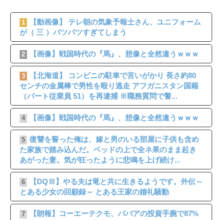
【動画像】 テレ朝の気象予報士さん、ユニフォーム
1
が（ 三 ）パツパツすぎてしまう
【画像】戦国時代の『馬』、想像と全然違うｗｗｗ
2
【北海道】 コンビニの駐車で言いがかり 長さ約80
3
センチの金属棒で男性を殴り逃走 アフガニスタン国籍
（パート従業員 51）を再逮捕 ※職務質問で警...
【画像】戦国時代の『馬』、想像と全然違うｗｗｗ
4
復讐を誓った俺は、嫁と男のいる部屋に子供も含め
5
た家族で踏み込んだ。ベッドの上で全ネ果のまま起き
あがった妻。気が狂ったように悲鳴を上げ続け...
【DQⅢ】やる夫は竜と共に生きるようです。外伝～
6
とある少女の回顧録～ とある王家の婚礼騒動
【朗報】コーエーテクモ、ババアの投資手腕で87%
7