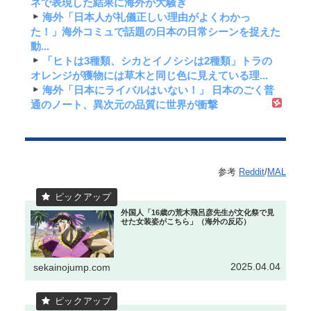
ネで表現した結果に海外が大騒ぎ
海外「日本人が礼儀正しい理由がよくわかっ
た！」海外コミュで話題の日本の日常シーンを捉えた
動...
「ヒトは3種類、シカとイノシシは2種類」トラの
オレンジが獲物には草木と同じ色に見えている理...
海外「日本にライバルはいない！」 日本のごく普
通のノート、異次元の品質に世界が衝撃
参考
Reddit
/
MAL
外国人「16歳の荒木飛呂彦先生が文化祭で見
せた女装姿がこちら」（海外の反応）
2025.04.04
sekainojump.com