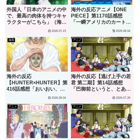
外国人「日本のアニメの中
海外の反応アニメ【ONE
で、最高の肉体を持つキャ
PIECE】第1170話感想
ラクターがこちら」（海外
「一瞬アメリカのカートゥ
の反応）
ーンでも見てるのかと思っ
2026.07.23
2026.08.04
たわ」
漫画
アニメ
海外の反応
海外の反応【逃げ上手の若
【HUNTER×HUNTER】第
君 第二期】第14話感想
416話感想「おいおい、文
「巴御前というと、とある
字が少なくてスッキリ読め
ゲームオタクを思い浮かべ
2026.08.04
2026.07.26
るぞ！！」
てしまうんだが･･･」
アニメ
アニメ