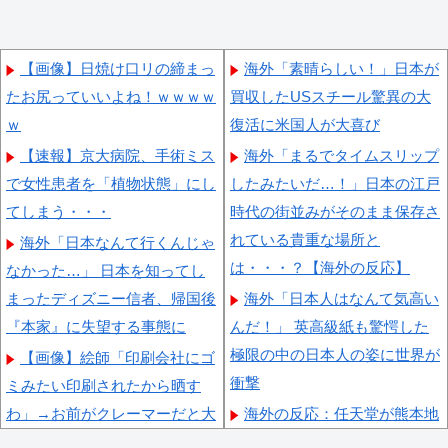
【画像】日焼け口リの締まっ
海外「素晴らしい！」日本が
たお尻っていいよね！ｗｗｗｗ
買収したUSスチール驚異の大
ｗ
復活に米国人が大喜び
【速報】京大病院、手術ミス
海外「まるでタイムスリップ
で女性患者を「植物状態」にし
したみたいだ…！」日本の江戸
てしまう・・・
時代の街並みがそのまま保存さ
れている貴重な場所と
海外「日本なんて行くんじゃ
は・・・？【海外の反応】
なかった…」 日本を知ってし
まったディズニー信者、帰国後
海外「日本人はなんて気高い
『本家』に失望する事態に
んだ！」 英高級紙も驚愕した
極限の中の日本人の姿に世界が
【画像】絵師「印刷会社にゴ
衝撃
ミみたい印刷されたから晒す
わ」→お前がクレーマーだと大
海外の反応：任天堂が熊本地
炎上
震で無償修理対応