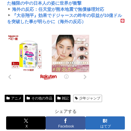
た極限の中の日本人の姿に世界が衝撃
海外の反応：任天堂が熊本地震で無償修理対応
『大谷翔平』効果でドジャースの昨年の収益が10億ドル
を突破した事が明らかに（海外の反応）
アニメ
その他の作品
雑記
少年ジャンプ
シェアする
X
Facebook
はてブ