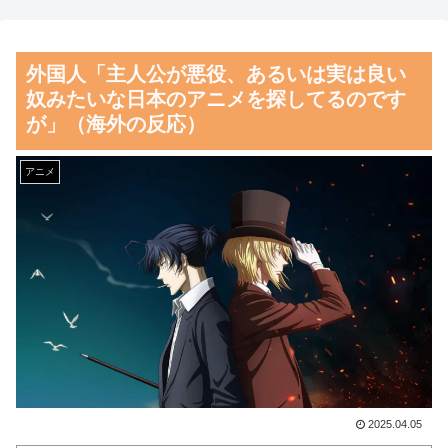
【動画】競艇選手かわいすぎ
『大谷翔平』効果でドジャー
ね？ ←くっそかわいいと話題
スの昨年の収益が10億ドルを突
外国人「主人公が悪役、あるいは実は良い
にｗｗｗ 【Pickup07092031】
破した事が明らかに（海外の反
奴みたいな日本のアニメを探してるのです
応）
【朗報】齋藤飛鳥、前屈みで
が」（海外の反応）
完全に見えてる動画が拡散され
韓国人「熊本地震で見る日本
てしまう…
の土木技術の完全勝利をご覧く
アニメ
ださい」→「これはすごいわ」
磁気嵐、地球由来のイオンが
「こういうのを見ると日本人は
主導…JAXAの衛星「あらせ」
何か適当に作る感じがしな
が観測！
い・・・」「あれがまさに経験
舌を絡ませて、唾液交換して
値である」
── ちゅっちゅしながらの濃厚
韓国人「海外で韓国サッカー
エッ画像♪
の2002年ベスト4の実力は、実
海外「日本よ、お前がナンバ
際にはどれくらい認められてる
ーワンだ」 熊本地震直後の日
んだ…？（ﾌﾞﾙﾌﾞﾙ」＝韓国の
2025.04.05
本の対応のスピードに世界が衝