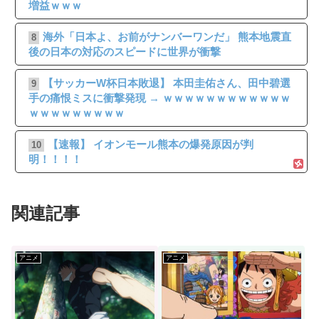
増益ｗｗｗ
海外「日本よ、お前がナンバーワンだ」 熊本地震直
8
後の日本の対応のスピードに世界が衝撃
【サッカーW杯日本敗退】 本田圭佑さん、田中碧選
9
手の痛恨ミスに衝撃発現 → ｗｗｗｗｗｗｗｗｗｗｗｗ
ｗｗｗｗｗｗｗｗｗ
【速報】 イオンモール熊本の爆発原因が判
10
明！！！！
関連記事
アニメ
アニメ