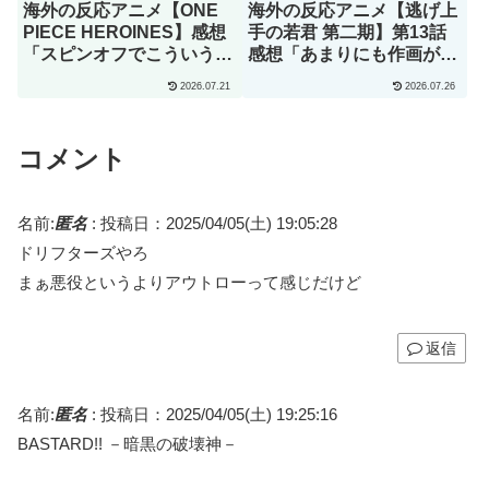
海外の反応アニメ【ONE
海外の反応アニメ【逃げ上
PIECE HEROINES】感想
手の若君 第二期】第13話
「スピンオフでこういう実
感想「あまりにも作画が良
験的な試みは大歓迎だ！」
すぎて実写かと思っちゃっ
2026.07.21
2026.07.26
たよ」
コメント
名前:
匿名
:
投稿日：2025/04/05(土) 19:05:28
ドリフターズやろ
まぁ悪役というよりアウトローって感じだけど
返信
名前:
匿名
:
投稿日：2025/04/05(土) 19:25:16
BASTARD!! －暗黒の破壊神－