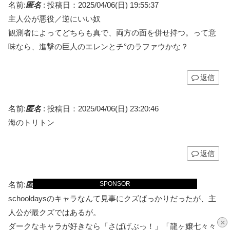
名前:
匿名
:
投稿日：2025/04/06(日) 19:55:37
主人公が悪役／逆にいい奴
観測者によってどちらも真で、両方の面を併せ持つ。って意
味なら、進撃の巨人のエレンとチ°のラファウかな？
返信
名前:
匿名
:
投稿日：2025/04/06(日) 23:20:46
海のトリトン
返信
SPONSOR
名前:
匿名
:
投稿日：2025/04/06(日) 23:54:02
schooldaysのキャラなんて見事にクズばっかりだったが、主
人公が最クズではあるが。
×
ダークなキャラが好きなら「さばげぶっ！」「龍ヶ嬢七々々