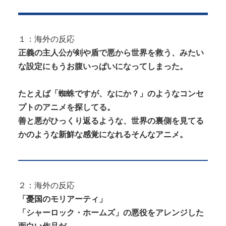
うｗｗｗｗｗｗｗｗｗ
Powered by livedoor 相互RSS
【動画】 移民受け入れ派のパヨおば、自分の家に来
られたら全力で拒否るｗｗｗｗｗｗ...
１：海外の反応
【エ□漫画】 エ●チでだらしなく変貌してしまったい
正義の主人公が剣や盾で悪から世界を救う、みたい
とこのお姉ちゃんにチン○ン搾り...
な設定にもうお腹いっぱいになってしまった。
たとえば「蜘蛛ですが、なにか？」のようなコンセ
プトのアニメを探してる。
善と悪がひっくり返るような、世界の裏側を見てる
Powered by livedoor 相互RSS
かのような新鮮な感覚になれるそんなアニメ。
２：海外の反応
「憂国のモリアーティ」
「シャーロック・ホームズ」の悪役をアレンジした