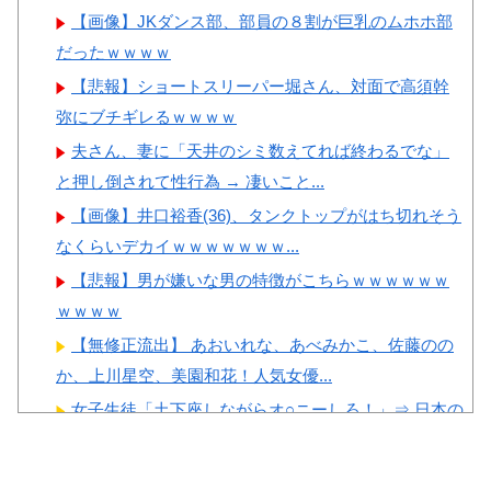
反応
撃
【画像】JKダンス部、部員の８割が巨乳のムホホ部
韓国人「この夏、韓国人が東
【画像】顔100点、体30点の
だったｗｗｗｗ
京へ行くしかない理由がこち
女ｗｗｗ
【悲報】ショートスリーパー堀さん、対面で高須幹
ら…」→「快適そうでめちゃく
弥にブチギレるｗｗｗｗ
ちゃ羨ましい…（ﾌﾞﾙﾌﾞﾙ」＝
夫さん、妻に「天井のシミ数えてれば終わるでな」
韓国の反応
と押し倒されて性行為 → 凄いこと...
韓国人「韓国に10年間の出場
Powered by livedoor 相互RSS
【画像】井口裕香(36)、タンクトップがはち切れそう
権剥奪や過去ワールドカップ、
なくらいデカイｗｗｗｗｗｗｗ...
オリンピック予選の記録削除を
【悲報】男が嫌いな男の特徴がこちらｗｗｗｗｗｗ
要求するFIFA公式制裁を海外メ
ｗｗｗｗ
ディアが報道！」
【無修正流出】 あおいれな、あべみかこ、佐藤のの
韓国人「韓国人の日本への好
か、上川星空、美園和花！人気女優...
感度が最高記録を達成した理
女子生徒「土下座しながらオ○ニーしろ！」⇒ 日本の
由」
男子生徒への性的いじめ動画がエ...
【画像】 ヘソ出しJKさん、股間の方まで見えてしま