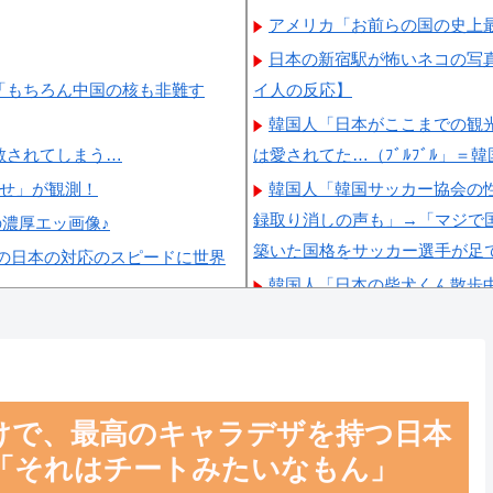
アメリカ「お前らの国の史上
日本の新宿駅が怖いネコの写
「もちろん中国の核も非難す
イ人の反応】
韓国人「日本がここまでの観
散されてしまう…
は愛されてた…（ﾌﾞﾙﾌﾞﾙ」＝
らせ」が観測！
韓国人「韓国サッカー協会の性
録取り消しの声も」→「マジで国
の濃厚エッ画像♪
築いた国格をサッカー選手が足
の日本の対応のスピードに世界
韓国人「日本の柴犬くん散歩
韓国人「最近の日本アニメ業
いうのが面白い…（ﾌﾞﾙﾌﾞﾙ」
韓国人「韓国サッカー協会関
ルドカップ4強にも疑いの視線
けで、最高のキャラデザを持つ日本
「それはチートみたいなもん」