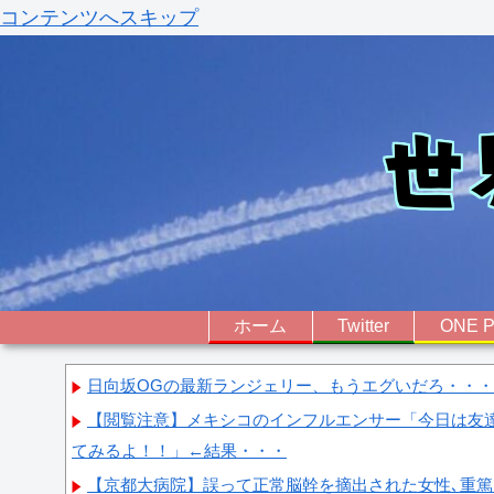
コンテンツへスキップ
ホーム
Twitter
ONE P
日向坂OGの最新ランジェリー、もうエグいだろ・・・(
【閲覧注意】メキシコのインフルエンサー「今日は友
てみるよ！！」←結果・・・
【京都大病院】誤って正常脳幹を摘出された女性､重