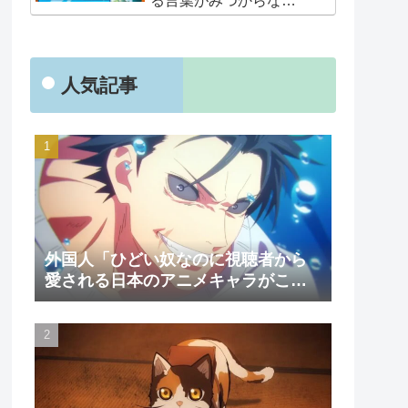
る言葉がみつからな
い･･･」
人気記事
外国人「ひどい奴なのに視聴者から
愛される日本のアニメキャラがこち
ら」（海外の反応）