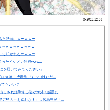
2025.12.09
ると話題にｗｗｗｗｗ
ｗｗｗｗｗｗｗｗｗｗｗ
して叩かれるｗｗｗｗ
撮ったイケメン逮捕www...
ずにを履いてみてください」
 当局「接着剤でくっつけただ...
ってもいい？」
中出しされ痙攣する姿が海外で話題に
広島の土を踏むな！」→広島県民「...