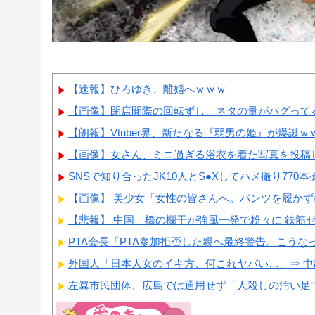
【速報】ひろゆき、離婚へｗｗｗ
【画像】閉店間際の回転ずし、ネタの量がバグって
【朗報】Vtuber界、新たなる『弱男の姫』が爆誕
【画像】女さん、ミニ過ぎる浴衣を着た写真を投稿
SNSで知り合ったJK10人とS●Xしてハメ撮り770本
【画像】 美少女「女性の皆さんへ。パンツを履か
【悲報】 中国、橋の欄干が強風一発で粉々に 鉄筋ゼロ
PTA会長「PTA参加拒否した親へ最終警告。こうな
外国人「日本人女のイキ方、何これヤバい…」⇒ 
左翼市民団体、広島では通用せず「人殺しの汚い足で