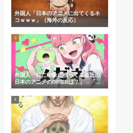
外国人「日本のアニメに出てくるネ
コｗｗｗ」（海外の反応）
外国人「特に印象に残ってる最近の
日本のアニメのOP/EDは？」→「一
回も飛ばしたことないわ」（海外の
反応）