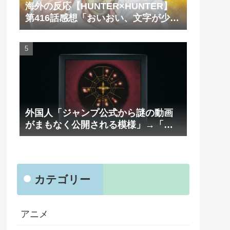
海外の反応【HUNTER×HUNTER】
第416話感想「おいおい、文字が少な
くてスッキリ読めるぞ！！」
外国人「ジャンプ公式から謎の動画
がまもなく公開される模様」→「ま
さか本当にくるのか？！」（海外の
反応）
カテゴリー
アニメ