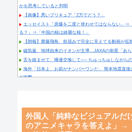
かを思考していると判明
【画像】悪いプリキュア「2万でどう？」
エッセイスト「原爆を二度と使わせてはならない」⇒
る？」⇒「中国の核は綺麗な核！」
【朗報】齋藤飛鳥、前屈みで完全に見えてる動画が拡
磁気嵐、地球由来のイオンが主導…JAXAの衛星「あ
舌を絡ませて、唾液交換して── ちゅっちゅしながら
海外「日本よ、お前がナンバーワンだ」 熊本地震直後
が衝撃
【画像】顔100点、体30点の女ｗｗｗ
外国人「純粋なビジュアルだ
Powered by livedoor 相互RSS
のアニメキャラを答えよ」→