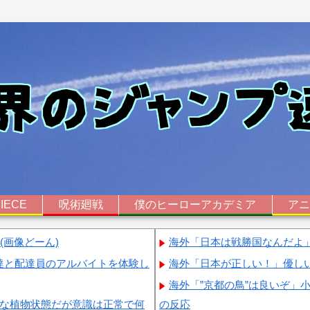
IECE
呪術廻戦
僕のヒーローアカデミア
ア
画像どーん)
海外「日本は戦勝国なんだよ
達と配達員のアルバイトを体験し
海外「日本が正しい！」優し
海外「”京都の鳥”は良いぞ」
篤な植物状態だが意識は正常で何
の反応