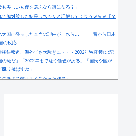
最も美しい女優を選ぶなら誰になる？」
真で鳩対策した結果→ちゃんと理解してて笑うｗｗｗ【タ
光大国に発展した本当の理由がこちら…」→「昔から日本
韓国の反応
接待報道、海外でも大騒ぎに・・・2002年W杯4強の記
の恥だ」「2002年まで疑う価値がある」「国民や国が
で蹴り飛ばすね」
中の暑さに耐えられなかった結果」
界の勢力図を変えたと言われる作品がこちら…」→「こう
＝韓国の反応
係者が『不適切接待は慣行だった』と衝撃発言！日韓ワー
が向けられる」