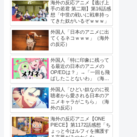
海外の反応アニメ【逃げ上
手の若君 第二期】第16話感
想「中世の戦いに戦車持っ
てきた奴がいるぞｗｗｗ」
外国人「日本のアニメに出
てくるネコｗｗｗ」（海外
の反応）
外国人「特に印象に残って
る最近の日本のアニメの
OP/EDは？」→「一回も飛
ばしたことないわ」（海外
の反応）
外国人「ひどい奴なのに視
聴者から愛される日本のア
ニメキャラがこちら」（海
外の反応）
海外の反応アニメ【ONE
PIECE】第1172話感想「ち
ょっと今はルフィを擁護す