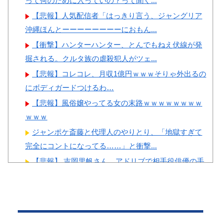
って何のために入っていの？って聞く...
ディアが報道！」
撃
【悲報】人気配信者「はっきり言う、ジャングリア
韓国人「韓国人の日本への好
【画像】顔100点、体30点の
沖縄ほんとーーーーーーーーにおもん...
感度が最高記録を達成した理
女ｗｗｗ
由」
【衝撃】ハンターハンター、とんでもねえ伏線が発
掘される。クルタ族の虐殺犯人がツェ...
韓国人「韓国サッカー協会の
性接待問題のとんでもない言い
【悲報】コレコレ、月収1億円ｗｗｗそりゃ外出るの
訳がこちら…」→「もはや自白
にボディガードつけるわ…
Powered by livedoor 相互RSS
だろこれ…（ﾌﾞﾙﾌﾞﾙ」＝韓国
【悲報】風俗嬢やってる女の末路ｗｗｗｗｗｗｗｗ
の反応
ｗｗｗ
韓国が独自開発したと自慢す
ジャンポケ斎藤と代理人のやりとり、「地獄すぎて
る甘いトマト、実はそこら辺の
完全にコントになってる……」と衝撃...
トマトに砂糖水を注入していた
【悲報】 吉岡里帆さん、アドリブで相手役俳優の手
だけなのが判明して大問題にw
を取りお○ぱいに押し当てる
海外「日本の住宅街にこんなレ●プ魔が潜んでるとか
マジかよ…さすがHENTAIの国...
私の不倫が夫と娘にバレてしまい、今はお情けで家