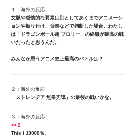
Powered by livedoor 相互RSS
に置いてもらっている状態です。行為...
１：海外の反応
おねショタ？エ□ガキに孕まされる両儀式♥️????
文脈や感情的な要素は別としてあくまでアニメーシ
♥️????♥️
ョンや振り付け、音楽などで判断した場合、わたし
は「ドラゴンボール超 ブロリー」の終盤が最高の戦
いだったと思うんだ。
みんなが思うアニメ史上最高のバトルは？
Powered by livedoor 相互RSS
２：海外の反応
「ストレンヂア 無皇刃譚」の最後の戦いかな。
３：海外の反応
>>２
This！10000％。