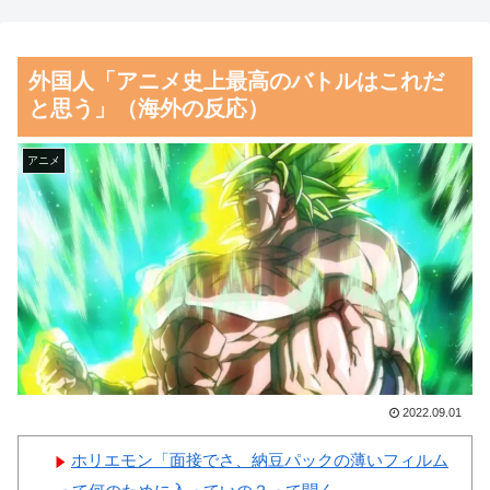
「日本後PTSD」に海外が大騒
た頃の今田美桜、レベチｗｗｗ
ぎ
ｗｗｗｗｗｗｗｗｗｗｗｗｗｗ
外国人「アニメ史上最高のバトルはこれだ
ｗ
海外「絶対行きたくない国
と思う」（海外の反応）
は？」かなりの割合であの国を
【朗報】齋藤飛鳥、前屈みで
挙げられる結果に【海外の反
完全に見えてる動画が拡散され
アニメ
応】
てしまう…
韓国人「この夏、韓国人が東
磁気嵐、地球由来のイオンが
京へ行くしかない理由がこち
主導…JAXAの衛星「あらせ」
ら…」→「快適そうでめちゃく
が観測！
ちゃ羨ましい…（ﾌﾞﾙﾌﾞﾙ」＝
舌を絡ませて、唾液交換して
韓国の反応
── ちゅっちゅしながらの濃厚
韓国人「韓国に10年間の出場
エッ画像♪
権剥奪や過去ワールドカップ、
海外「日本よ、お前がナンバ
2022.09.01
オリンピック予選の記録削除を
ーワンだ」 熊本地震直後の日
ホリエモン「面接でさ、納豆パックの薄いフィルム
要求するFIFA公式制裁を海外メ
本の対応のスピードに世界が衝