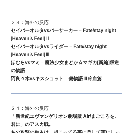
２３：海外の反応
セイバーオルタvsバーサーカー – Fate/stay night
[Heaven’s Feel]Ⅱ
セイバーオルタvsライダー – Fate/stay night
[Heaven’s Feel]Ⅲ
ほむらvsマミ – 魔法少女まどか☆マギカ[新編]叛逆
の物語
阿良々木vsキスショット – 傷物語Ⅲ冷血篇
２４：海外の反応
「新世紀エヴァンゲリオン劇場版 Air/まごころを、
君に」のアスカ戦。
あの攻撃の重みは、起こってる事に反して実にしっ