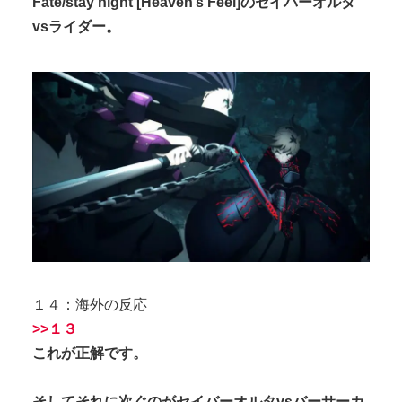
Fate/stay night [Heaven’s Feel]のセイバーオルタ
vsライダー。
１４：海外の反応
>>１３
これが正解です。
そしてそれに次ぐのがセイバーオルタvsバーサーカ