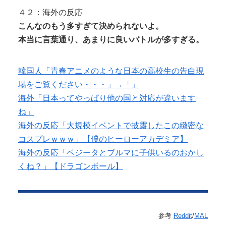
４２：海外の反応
こんなのもう多すぎて決められないよ。
本当に言葉通り、あまりに良いバトルが多すぎる。
韓国人「青春アニメのような日本の高校生の告白現
場をご覧ください・・・」→「」
海外「日本ってやっぱり他の国と対応が違います
ね」
海外の反応「大規模イベントで披露したこの緻密な
コスプレｗｗｗ」【僕のヒーローアカデミア】
海外の反応「ベジータとブルマに子供いるのおかし
くね？」【ドラゴンボール】
参考
Reddit
/
MAL