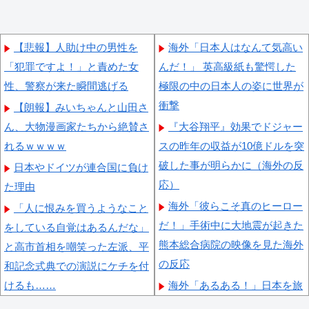
【悲報】人助け中の男性を
海外「日本人はなんて気高い
「犯罪ですよ！」と責めた女
んだ！」 英高級紙も驚愕した
性、警察が来た瞬間逃げる
極限の中の日本人の姿に世界が
衝撃
【朗報】みいちゃんと山田さ
ん、大物漫画家たちから絶賛さ
『大谷翔平』効果でドジャー
れるｗｗｗｗ
スの昨年の収益が10億ドルを突
破した事が明らかに（海外の反
日本やドイツが連合国に負け
応）
た理由
海外「彼らこそ真のヒーロー
「人に恨みを買うようなこと
だ！」手術中に大地震が起きた
をしている自覚はあるんだな」
熊本総合病院の映像を見た海外
と高市首相を嘲笑った左派、平
の反応
和記念式典での演説にケチを付
けるも……
海外「あるある！」日本を旅
行した外国人が患う新たな症状
【動画】御当地アイドルだっ