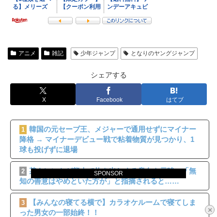
アニメ
雑記
少年ジャンプ
となりのヤングジャンプ
シェアする
X
Facebook
はてブ
韓国の元セーブ王、メジャーで通用せずにマイナー
1
降格 → マイナーデビュー戦で粘着物質が見つかり、1
球も投げずに退場
某タレントが熊本で炊き出しする意向を示唆、「無
2
SPONSOR
知の善意はやめといた方が」と指摘されると……
【みんなの寝てる横で】カラオケルームで寝てしま
3
×
った男女の一部始終！！