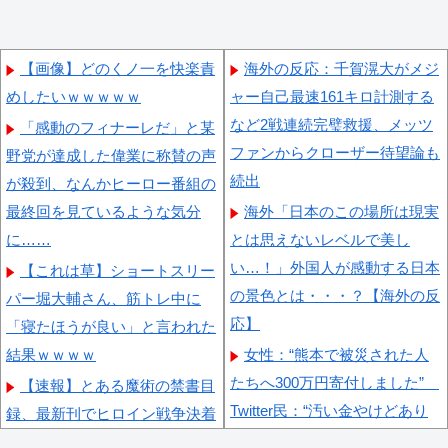
【画像】どのくノ一を快楽責
海外の反応：千賀滉大がメジ
めしたいｗｗｗｗｗ
ャー自己最速161キロ計測する
など2戦連続完璧救援、メッツ
「感動のフィナーレだ」と某
ファンからクローザー待望論も
野党が達成した偉業に称賛の声
続出
が殺到、なんかヒーロー番組の
最終回を見ているような気分
海外「日本のこの場所は現実
に……
とは思えないレベルで美し
い…！」外国人が感動する日本
【これは草】ショートスリー
の景色とは・・・？【海外の反
パー堀大輔さん、筋トレ中に
応】
「寝たほうが良い」と言われた
結果ｗｗｗｗ
女性：“熊本で被災された人
たちへ300万円寄付しました”
【速報】とある魔術の禁書目
Twitter民：“汚い金やけどあり
録、最新刊でヒロイン戦争決着
がとう” 【海外の反応】
wwwwwwwwwwwww