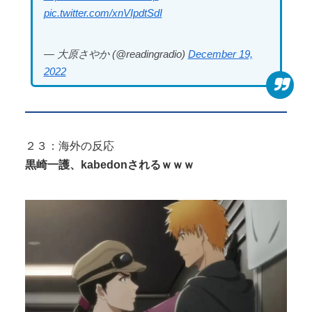
pic.twitter.com/xnVIpdtSdI
— 大原さやか (@readingradio)
December 19,
2022
２３：海外の反応
黒崎一護、kabedonされるｗｗｗ