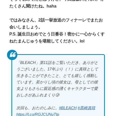
たくさん聞けたね。haha
ではみなさん、2話一挙放送のフィナーレでまたお
会いしましょう。
P.S. 誕生日おめでとう日番谷！密かに一心からくす
ねたまんじゅうを堪能してください。lol
「BLEACH」第11話をご覧いただき、ありがと
うございました。17年ぶり（！）に真咲として
生きることができたこと、とても嬉しく感動し
ています。若かりし頃の彼女は、母としての彼
女よりもさらに親近感の湧くキャラクターで愛
おしさがあふれまくり🥲
次回も、おたのしみに。
#BLEACH
#黒崎真咲
https://t.co/RGJCUNuTtp