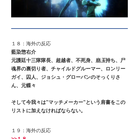
１８：海外の反応
藍染惣右介
元護廷十三隊隊長、超越者、不死身、崩
玉
持ち、尸
魂界の裏切り者、チャイルドグルーマー、ロンリー
ガイ、囚人、ジョシュ・グローバンのそっくりさ
ん、元蝶々
そして今我々は”マッチメーカー”という肩書をこの
リストに加えなければならない。
１９：海外の反応
>>１８