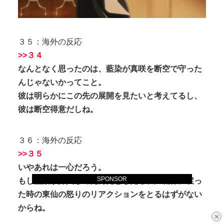
３５：海外の反応
>>３４
なんとなく思ったのは、藍染が真咲を断空で守った
んじゃないかってこと。
彼は明らかにこの先の展開を見たいと考えてるし、
彼は断空得意だしね。
３６：海外の反応
>>３５
いやあれは一心だろう。
SPONSOR
もし藍染が介入してたんだとしたら、尸魂界に戻っ
た時の東仙の怒りのリアクションをとるはずがない
からね。
×