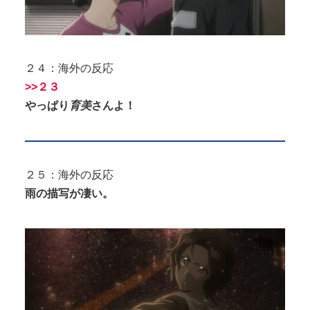
２４：海外の反応
>>２３
やっぱり
育美
さんよ！
２５：海外の反応
雨の描写が凄い。