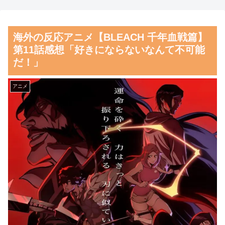
大地震が起きても手術をやり
【物議】沖縄の大型パーク
遂げる日本の医療チーム、海外
「ジャングリア」、とんでもな
海外の反応アニメ【BLEACH 千年血戦篇】
でも凄すぎると絶賛
い物を投入してしま
第11話感想「好きにならないなんて不可能
う！！！！！
海外「さすが日本！」日本と
だ！」
ドイツの仕事効率の差が分かる
【朗報】齋藤飛鳥、前屈みで
数字に海外が大騒ぎ
完全に見えてる動画が拡散され
アニメ
てしまう…
韓国人「日本の柴犬くん散歩
中の暑さに耐えられなかった結
磁気嵐、地球由来のイオンが
果」
主導…JAXAの衛星「あらせ」
が観測！
韓国人「韓国サッカー協会関
係者が『不適切接待は慣行だっ
舌を絡ませて、唾液交換して
た』と衝撃発言！日韓ワールド
── ちゅっちゅしながらの濃厚
カップ4強にも疑いの視線が向
エッ画像♪
けられる」
海外「日本よ、お前がナンバ
韓国人「フランスの有力紙も
ーワンだ」 熊本地震直後の日