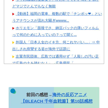
どマジでとんでもなく無能
Powered by livedoor 相互RSS
【動画】福岡の電車、複数の駅で「チンポッ❤」とい
うアナウンスが流れ大騒ぎwwww...
ホリエモン「面接でさ、納豆パックの薄いフィルム
って何のために入っていの？って聞く...
外国人「日本人女のイキ方、何これヤバい…」⇒ 中
出しされ痙攣する姿が海外で話題に
左翼市民団体、広島では通用せず「人殺しの汚い足
で広島の土を踏むな！」→広島県民「...
乳首の立ちっぷりが凄い女社長のひなの花音が中出
し解禁
【エ□画像】 ビリー・アイリッシュ、マ○コ（女性
器）披露
前回の感想→
海外の反応アニメ
彼女がタヒんだ。悲しみに暮れながらも彼女の分ま
【BLEACH 千年血戦篇】第10話感想
で精一杯生きようと誓った。だが実は...