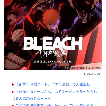
大韓サッカー協会前代未聞の不
本の対応のスピードに世界が衝
祥事を詳細に報道！」→「国際
撃
的スキャンダルに発展してしま
【画像】顔100点、体30点の
う‥」
女ｗｗｗ
韓国人「我が国がクウェート
戦で行った審判買収が本当に深
刻である理由がこちら…」
→「これはダメなやつ…（ﾌﾞﾙ
Powered by livedoor 相互RSS
ﾌﾞﾙ」＝韓国の反応
中国人「サッカーW杯の日本
戦で、何回も映っていたこの女
2022.12.20
性は一体誰？」 中国人「なん
という上品さ」「どう見ても一
【衝撃】34歳ニート、『エロ漫画』で人生逆転
般人ではない」
【画像】山ガールさん、山でラーメンを食べたらお
じさんに怒られるｗｗｗ
ワイの職場の後輩女子、かわいくていい匂いするけ