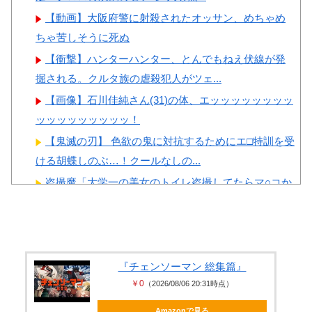
【動画】大阪府警に射殺されたオッサン、めちゃめ
ちゃ苦しそうに死ぬ
【衝撃】ハンターハンター、とんでもねえ伏線が発
掘される。クルタ族の虐殺犯人がツェ...
【画像】石川佳純さん(31)の体、エッッッッッッッッ
ッッッッッッッッッ！
【鬼滅の刃】 色欲の鬼に対抗するためにエ□特訓を受
ける胡蝶しのぶ…！クールなしの...
盗撮魔「大学一の美女のトイレ盗撮してたらマ○コか
ら精●出てきたんだが…」（動画あ...
【画像】 日本共産党の街宣車、ほんと碌でもないな
積水ハウス「地面師に55億円騙し取られた…」ワイ
「はえーかわいそう…会社滅茶苦茶...
『チェンソーマン 総集篇』
￥0
（2026/08/06 20:31時点）
美人JDが彼氏のオ○ニー用に送った動画、勝手に晒さ
れて学校中の”共有オカズ” に...
Amazonで見る