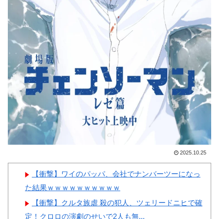
た模様…」→「メダル剥奪なの
撃
では…？（ﾌﾞﾙﾌﾞﾙ」＝韓国の
【画像】顔100点、体30点の
反応
女ｗｗｗ
韓国人「MLBで日本人より韓
国人選手のほうがこの能力だけ
は上だよね」
韓国人「韓国のネットフリッ
Powered by livedoor 相互RSS
クスで初めて１位になった日本
のコンテンツについて」「今シ
ーズンは女性が可愛い」
2025.10.25
【衝撃】ワイのパッパ、会社でナンバーツーになっ
Powered by livedoor 相互RSS
た結果ｗｗｗｗｗｗｗｗｗｗ
【衝撃】クルタ族虐 殺の犯人、ツェリードニヒで確
定！クロロの演劇のせいで2人も無...