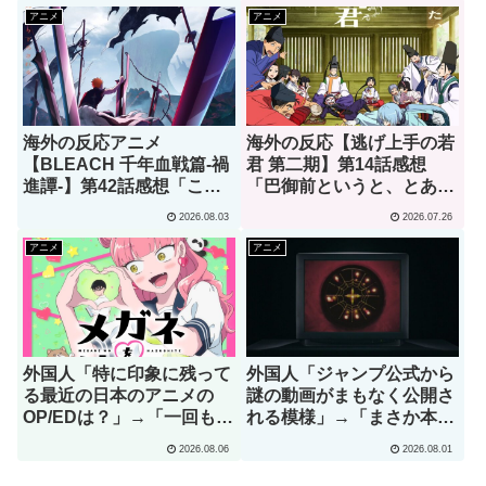
待ってた」
アニメ
アニメ
海外の反応アニメ
海外の反応【逃げ上手の若
【BLEACH 千年血戦篇-禍
君 第二期】第14話感想
進譚-】第42話感想「この
「巴御前というと、とある
言葉を聞ける日がくると
ゲームオタクを思い浮かべ
2026.08.03
2026.07.26
は･･･夢みたいだ」
てしまうんだが･･･」
アニメ
アニメ
外国人「特に印象に残って
外国人「ジャンプ公式から
る最近の日本のアニメの
謎の動画がまもなく公開さ
OP/EDは？」→「一回も飛
れる模様」→「まさか本当
ばしたことないわ」（海外
にくるのか？！」（海外の
2026.08.06
2026.08.01
の反応）
反応）