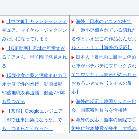
【ウマ娘】カレンチャンフィ
海外「日本のアニメの中で
ギュア、マイケル・ジャクソン
も、過小評価されている隠れた
みたいになってしまう
名作といえばこの作品なんだよ
ね・・・！」【海外の反応】
【GIF動画】宮城の可愛すぎ
るチアさん、甲子園で発見され
日本人「敷地内に勝手に停め
る
た車がバチバチにブロックされ
ててウケた」→結末がめっちゃ
15歳少女に薬と酒飲ませカラ
おもろいｗｗｗ【タイ人の反
オケ店で性的暴行、動画撮影
応】
54歳無職を再逮捕 動画770本
も見つかる
海外の反応：韓国サッカー協
会、国際審判員らを性接待
【悲報】Googleエンジニア
「AIで仕事は楽になった。で
海外の反応：熊本の病院で手
も、つまらなくなった」
術中に熊本地震が発生、大揺れ
の中でも患者を守った医師たち
積水ハウス「地面師に55億円