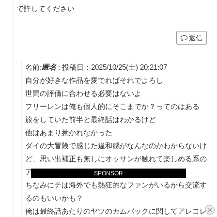
で許してください
返信
名前:
匿名
:
投稿日：2025/10/25(土) 20:21:07
自分が好きな作品を愛でればそれでよろし
世間の評価に合わせる必要はないよ
フリーレンは俺も個人的にそこまでか？ってのはある
旅をしていた前半と最終話はわかるけど
他はあまり惹かれなかった
ダイの大冒険で感じた違和感がなんなのかわからないけ
ど、思い出補正も無しにオッサンが触れて楽しめる系の
アニメではないから仕方なし
SPONSOR
ちなみにチは海外でも熱狂的なファンがいるから交流す
るのもいいかも？
×
俺は最終話あたりのヤツのカムバックに関してアレコレ