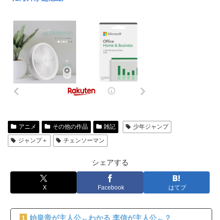
アニメ
その他の作品
雑記
少年ジャンプ
ジャンプ＋
チェンソーマン
シェアする
X
Facebook
はてブ
始皇帝が主人公←わかる 李信が主人公←？
1