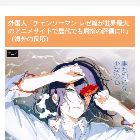
の対応ぶりに海外大絶賛
騙し取られた…」 ワイ「はえ
ーかわいそう…会社滅茶苦茶や
海外「先進国で日本だけパス
外国人「チェンソーマン レゼ篇が世界最大
ろなぁ」
ポート所有率が低すぎる、何故
のアニメサイトで歴代でも屈指の評価に!!」
なのか」
【朗報】齋藤飛鳥、前屈みで
（海外の反応）
完全に見えてる動画が拡散され
韓国人「韓国サッカー協会の
てしまう…
審判買収、遂に海外でも話題
アニメ
に…」→「2002年の栄光まで疑
磁気嵐、地球由来のイオンが
われる…（ﾌﾞﾙﾌﾞﾙ」＝韓国の
主導…JAXAの衛星「あらせ」
反応
が観測！
韓国人「今海外で韓国2002W
舌を絡ませて、唾液交換して
杯ベスト4も怪しいと言われて
── ちゅっちゅしながらの濃厚
るよ！性接待がバレちゃったか
エッ画像♪
らね」
海外「日本よ、お前がナンバ
韓国人「どうやら五輪サッカ
ーワンだ」 熊本地震直後の日
ー日韓戦でも審判の接待があっ
本の対応のスピードに世界が衝