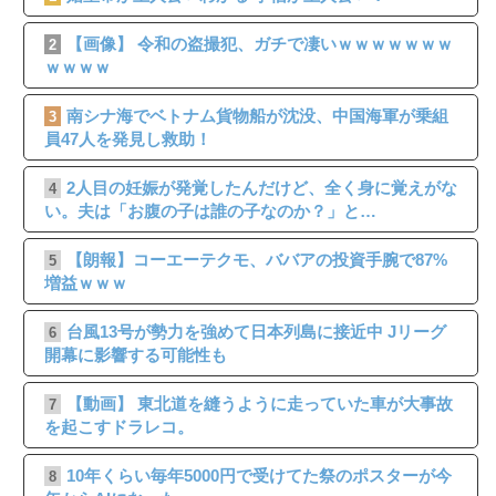
【画像】 令和の盗撮犯、ガチで凄いｗｗｗｗｗｗｗ
2
ｗｗｗｗ
南シナ海でベトナム貨物船が沈没、中国海軍が乗組
3
員47人を発見し救助！
2人目の妊娠が発覚したんだけど、全く身に覚えがな
4
い。夫は「お腹の子は誰の子なのか？」と…
【朗報】コーエーテクモ、ババアの投資手腕で87%
5
増益ｗｗｗ
台風13号が勢力を強めて日本列島に接近中 Jリーグ
6
開幕に影響する可能性も
【動画】 東北道を縫うように走っていた車が大事故
7
を起こすドラレコ。
10年くらい毎年5000円で受けてた祭のポスターが今
8