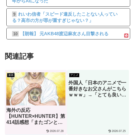
年からAIになった
れいわ信者「スピード違反したことない人ってい
9
る？高市の方が罪が重すぎじゃない？」
【朗報】 元AKB48渡辺麻友さん目撃される
10
関連記事
漫画
アニメ
外国人「日本のアニメで一
番好きなお父さんがこちら
ｗｗｗ」→「とても良い人
そうだね！」（海外の反
応）
海外の反応
【HUNTER×HUNTER】第
414話感想「またゴンとキ
ルアを見られるなんて･･･
2026.07.28
2026.07.25
こんな日がくるのをずっと