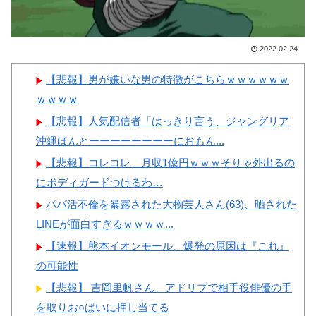
トマトに砂糖水を注入していた
撃
だけなのが判明して大問題にw
【画像】顔100点、体30点の
韓国人「大韓航空の熊本地震
女ｗｗｗ
2022.02.24
飲料水支援に対する日本人の反
【悲報】男が嫌いな男の特徴がこちらｗｗｗｗｗｗ
応をご覧ください・・・」
ｗｗｗｗ
→「」
【悲報】人気配信者「はっきり言う、ジャングリア
韓国人「悲報：FIFA会長にさ
Powered by livedoor 相互RSS
沖縄ほんとーーーーーーーーにおもん...
え2002年W杯で韓国が審判を買
【悲報】コレコレ、月収1億円ｗｗｗそりゃ外出るの
収していたと思われていた模
にボディガードつけるわ…
様…（ﾌﾞﾙﾌﾞﾙ」＝韓国の反応
パパ活不倫を暴露された大物芸人さん(63)、晒された
LINEが面白すぎるｗｗｗｗ...
【速報】熊本イオンモール、爆発の原因は『これ』
の可能性
Powered by livedoor 相互RSS
【悲報】 吉岡里帆さん、アドリブで相手役俳優の手
を取りお○ぱいに押し当てる