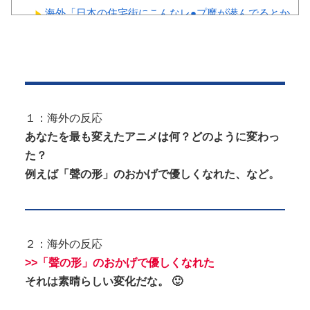
海外「日本の住宅街にこんなレ●プ魔が潜んでるとか
マジかよ…さすがHENTAIの国...
私の不倫が夫と娘にバレてしまい、今はお情けで家
に置いてもらっている状態です。行為...
おねショタ？エ□ガキに孕まされる両儀式♥️????
♥️????♥️
１：海外の反応
【神乳】 脱いだら凄いボーイッシュ女子、ボーイッ
あなたを最も変えたアニメは何？どのように変わっ
シュがどうでも良くなる ”お○ぱ...
た？
例えば「聲の形」のおかげで優しくなれた、など。
Powered by livedoor 相互RSS
２：海外の反応
>>
「聲の形」のおかげで優しくなれた
それは素晴らしい変化だな。 🙂