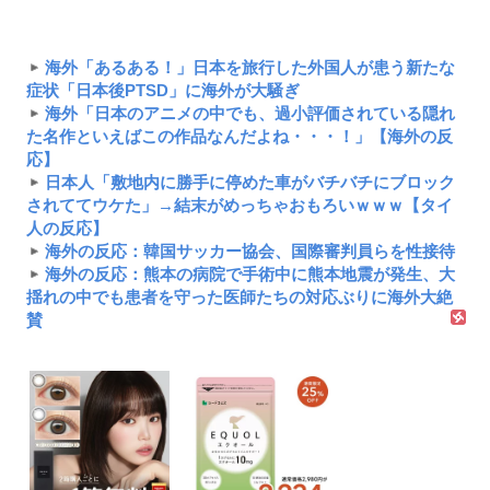
海外「あるある！」日本を旅行した外国人が患う新たな
症状「日本後PTSD」に海外が大騒ぎ
海外「日本のアニメの中でも、過小評価されている隠れ
た名作といえばこの作品なんだよね・・・！」【海外の反
応】
日本人「敷地内に勝手に停めた車がバチバチにブロック
されててウケた」→結末がめっちゃおもろいｗｗｗ【タイ
人の反応】
海外の反応：韓国サッカー協会、国際審判員らを性接待
海外の反応：熊本の病院で手術中に熊本地震が発生、大
揺れの中でも患者を守った医師たちの対応ぶりに海外大絶
賛