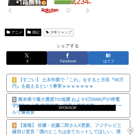
アニメ
雑記
少年ジャンプ
シェアする
X
Facebook
はてブ
【すごい】 土木作業で「これ」をすると月収『80万
1
円』を超えるという事実ｗｗｗｗｗｗｗ
熊本県で最大震度7の地震 およそ4万6000戸が停電
2
宇城市で火事 家屋倒壊・怪我人情報多数、イオンモー
SPONSOR
ルで爆発音
【速報】 俳優・佐藤二郎さんX更新、フジテレビと
3
×
縁切り宣言「僕のところは全てカットしてほしい、僕