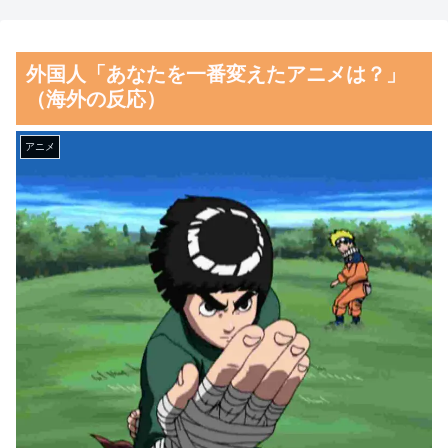
会、国際審判員らを性接待
【画像】日本さん、避難所が
各国と比べて優秀過ぎると話題
海外の反応：熊本の病院で手
外国人「あなたを一番変えたアニメは？」
に
術中に熊本地震が発生、大揺れ
（海外の反応）
の中でも患者を守った医師たち
【朗報】齋藤飛鳥、前屈みで
の対応ぶりに海外大絶賛
完全に見えてる動画が拡散され
アニメ
てしまう…
韓国人「韓国人の日本への好
感度が最高記録を達成した理
磁気嵐、地球由来のイオンが
由」
主導…JAXAの衛星「あらせ」
が観測！
韓国人「韓国サッカー協会の
性接待問題のとんでもない言い
舌を絡ませて、唾液交換して
訳がこちら…」→「もはや自白
── ちゅっちゅしながらの濃厚
だろこれ…（ﾌﾞﾙﾌﾞﾙ」＝韓国
エッ画像♪
の反応
海外「日本よ、お前がナンバ
韓国が独自開発したと自慢す
ーワンだ」 熊本地震直後の日
る甘いトマト、実はそこら辺の
本の対応のスピードに世界が衝