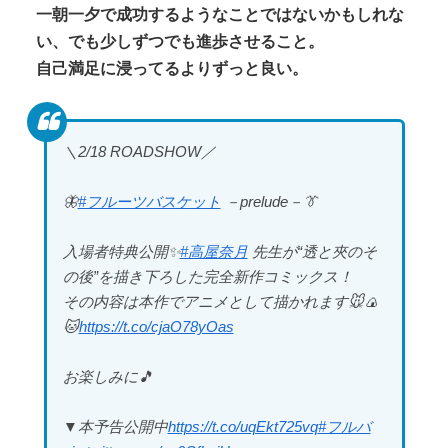
一朝一夕で成功するようなことではないかもしれな
い、でも少しずつでも進歩させること。
自己満足に浸ってるよりずっと良い。
＼2/18 ROADSHOW／
🦋
#フルーツバスケット
－prelude－👔
入場者特典公開✨
#高屋奈月
先生が“透と夾のそ
の後”を描き下ろした完全新作コミックス！
その内容は本作でアニメとして描かれます🐭🍙
🐱
https://t.co/cjaO78yOas
お楽しみに🎵
▼本予告公開中
https://t.co/uqEkt725vq
#フルバ