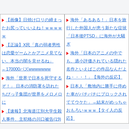
【画像】日焼け口リの締まっ
海外「あるある！」日本を旅
たお尻っていいよね！ｗｗｗｗ
行した外国人が患う新たな症状
ｗ
「日本後PTSD」に海外が大騒
ぎ
【正論】X民「真の弱者男性
は恋愛ゲームとかアニメ見てな
海外「日本のアニメの中で
い。本当の闇を見せるね」
も、過小評価されている隠れた
←170000バズwwwwwww
名作といえばこの作品なんだよ
ね・・・！」【海外の反応】
海外「世界で日本を死守する
ぞ！」 日本の消防署を訪れた
日本人「敷地内に勝手に停め
ちびっ子集団が世界をメロメロ
た車がバチバチにブロックされ
に
ててウケた」→結末がめっちゃ
おもろいｗｗｗ【タイ人の反
【速報】北海道江別大学生殺
応】
人事件、主犯格の川口被告(19)
に無期懲役の判決
海外の反応：韓国サッカー協