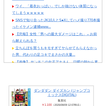
いになります」
ワイ、「着衣おっばい」でしか抜けない体質になっ
てしまうｗｗｗｗｗ
SNSで知り合ったJK10人とS●Xしてハメ撮り770本撮
ったイケメン逮捕www...
Powered by livedoor 相互RSS
【悲報】女性「男への最大ダメージはこれ」←お前
ら耐えられる？
立ちんぼを買うもキモすぎてヤらせてもらえなかっ
た男、代わりの足コキでまさかの大量...
【画像】 サンモニの女子アナさん、日曜の朝から素
材を提供してしまう
【悲報】 女さん、歩行者を轢いた挙句、道路に倒れ
てどえらいことになってしまうw ...
長身美ボディの保育士さんが女性用風俗を勢いで初
ダンダダン ダイズカン (ジャンプコ
ミックスDIGITAL)
利用…子供に絶対見せられないメスの...
集英社
井上晴美、乳首ヘア○ードや濡れ場お○ぱいがエ□過ぎ
￥1,100
（2026/08/09 12:07時点）