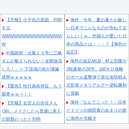
【悲報】少子化の原因、判明
海外「今年、夏の暑さが厳し
する
い日本でこんなものが売れてる
WWWWWWWWWWWWWWW
らしい！ｗ」外国人が驚いた日
W
本の商品とは・・・？【海外の
反応】
中国政府「台風１３号に三峡
ダムが耐えられない！全開放流
海外の反応MLB：村上宗隆が
しろ！」⇒ 下流域の街が壊滅
2戦連発の26号、160キロ攻略
状態ｗｗｗｗｗ
のポール直撃弾で首位攻防戦＆
元監督メモリアルデー逆転勝利
【緊急】性行為依存症、もう
に貢献
限界ｗｗ⇒！！
海外「なんてこった！」日本
【悲報】女芸人の吉住さん
とドイツの病院食のあまりの差
(36)、メイクしたら普通に美人
に海外が大騒ぎ
の部類だったと判明
外国人「親子丼という日本の
【動画】タイのティパンコー