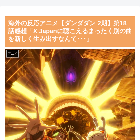
料理の直訳を知ってしまっ
ン王子が日本人女性とデート
た…」
か？
海外の反応アニメ【ダンダダン 2期】第18
海外「日本の甲子園で飛び出
【朗報】齋藤飛鳥、前屈みで
話感想「X Japanに聴こえるまったく別の曲
した高校生とは思えないハイレ
完全に見えてる動画が拡散され
を新しく生み出すなんて･･･」
ベルなプレーがこちら」 海外
てしまう…
の反応
磁気嵐、地球由来のイオンが
アニメ
韓国人「韓国人が日本のラー
主導…JAXAの衛星「あらせ」
メンについて勘違いしているこ
が観測！
とがこちら…」→「え
舌を絡ませて、唾液交換して
っ？？？？？？？？？？」＝韓
── ちゅっちゅしながらの濃厚
国の反応
エッ画像♪
韓国人「織田信長の安土城の
海外「日本よ、お前がナンバ
復元図と建築技術の高さに韓国
ーワンだ」 熊本地震直後の日
人が衝撃！」→「当時の技術力
本の対応のスピードに世界が衝
に言葉を失う‥」
撃