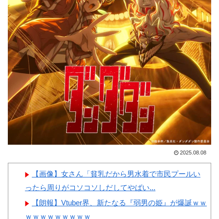
韓国人「日本の某全国チェー
【画像】顔100点、体30点の
ン店の商品写真が話題になって
女ｗｗｗ
いる理由がこちら…」→「羨ま
しい…（ﾌﾞﾙﾌﾞﾙ」＝韓国の反
応
韓国人「手術中に震度6強の
Powered by livedoor 相互RSS
地震、その時の日本の医療スタ
ッフたちの姿をご覧ください」
→「マジで鳥肌立った」「こう
いう姿は韓国も見習わないと」
「あんな状況なら日本だけでは
2025.08.08
なく韓国の医療関係者も同じよ
うに行動したはずだ」【熊本地
【画像】女さん「貧乳だから男水着で市民プールい
震】
ったら周りがコソコソしだしてやばい...
韓国人「アナログの国日本で
【朗報】Vtuber界、新たなる『弱男の姫』が爆誕ｗｗ
高級車を買うと葬儀屋さんみた
ｗｗｗｗｗｗｗｗｗ