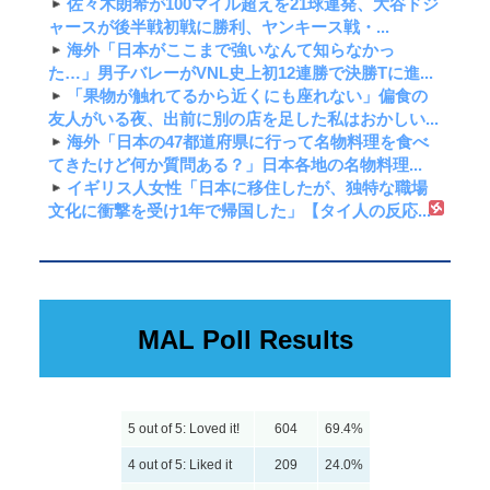
佐々木朗希が100マイル超えを21球連発、大谷ドジ
ャースが後半戦初戦に勝利、ヤンキース戦・...
海外「日本がここまで強いなんて知らなかっ
た…」男子バレーがVNL史上初12連勝で決勝Tに進...
「果物が触れてるから近くにも座れない」偏食の
友人がいる夜、出前に別の店を足した私はおかしい...
海外「日本の47都道府県に行って名物料理を食べ
てきたけど何か質問ある？」日本各地の名物料理...
イギリス人女性「日本に移住したが、独特な職場
文化に衝撃を受け1年で帰国した」【タイ人の反応...
MAL Poll Results
5 out of 5: Loved it!
604
69.4%
4 out of 5: Liked it
209
24.0%