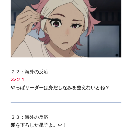
２２：海外の反応
>>２１
やっぱリーダーは身だしなみを整えないとね？
２３：海外の反応
髪を下ろした星子よ。
👀‼️