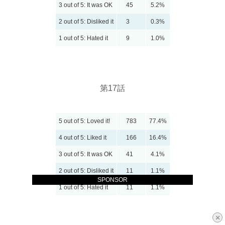
3 out of 5: It was OK
45
5.2%
2 out of 5: Disliked it
3
0.3%
1 out of 5: Hated it
9
1.0%
第17話
5 out of 5: Loved it!
783
77.4%
4 out of 5: Liked it
166
16.4%
3 out of 5: It was OK
41
4.1%
2 out of 5: Disliked it
11
1.1%
SPONSOR
1 out of 5: Hated it
11
1.1%
×