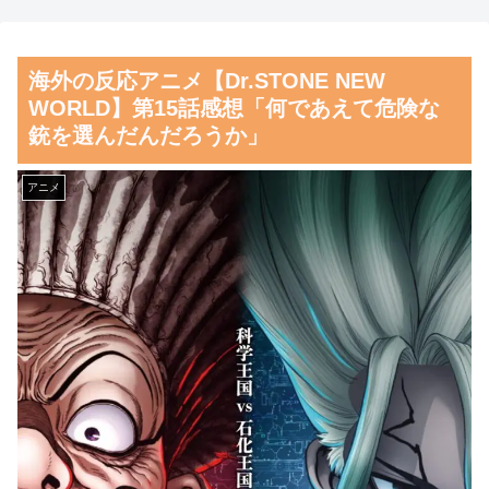
の景色とは・・・？【海外の反
こさなきゃいい」と保険加入を
応】
勧められた推し活民が反発、保
海外の反応アニメ【Dr.STONE NEW
険代が勿体無いし事故起こした
女性：“熊本で被災された人
WORLD】第15話感想「何であえて危険な
として……
たちへ300万円寄付しました”
銃を選んだんだろうか」
Twitter民：“汚い金やけどあり
【朗報】齋藤飛鳥、前屈みで
がとう” 【海外の反応】
完全に見えてる動画が拡散され
アニメ
てしまう…
韓国人「日本がここまでの観
光大国に発展した本当の理由が
磁気嵐、地球由来のイオンが
こちら…」→「昔から日本は愛
主導…JAXAの衛星「あらせ」
されてた…（ﾌﾞﾙﾌﾞﾙ」＝韓国
が観測！
の反応
舌を絡ませて、唾液交換して
韓国人「韓国サッカー協会の
── ちゅっちゅしながらの濃厚
性接待報道、海外でも大騒ぎ
エッ画像♪
に・・・2002年W杯4強の記録
海外「日本よ、お前がナンバ
取り消しの声も」→「マジで国
ーワンだ」 熊本地震直後の日