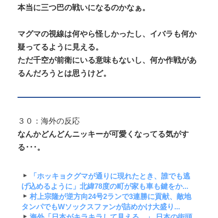
本当に三つ巴の戦いになるのかなぁ。
マグマの視線は何やら怪しかったし、イバラも何か
疑ってるように見える。
ただ千空が前衛にいる意味もないし、何か作戦があ
るんだろうとは思うけど。
３０：海外の反応
なんかどんどんニッキーが可愛くなってる気がす
る･･･。
「ホッキョクグマが通りに現れたとき、誰でも逃
げ込めるように」北緯78度の町が家も車も鍵をか...
村上宗隆が逆方向24号2ランで3連勝に貢献、敵地
タンパでもWソックスファンが詰めかけ大盛り...
海外「日本がキラキラして見える…」 日本の街頭