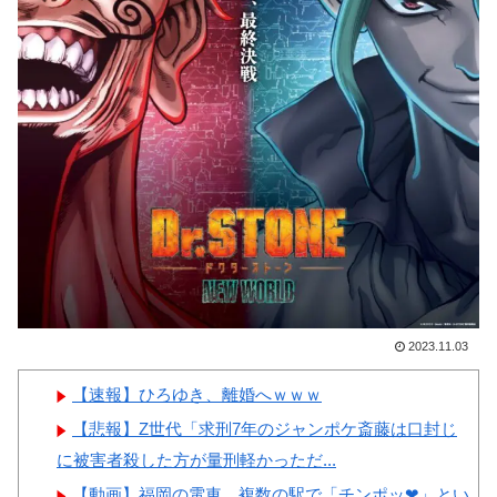
の恥だ」「2002年まで疑う価値
本の対応のスピードに世界が衝
がある」「国民や国が築いた国
撃
格をサッカー選手が足で蹴り飛
【画像】顔100点、体30点の
ばすね」
女ｗｗｗ
韓国人「日本の柴犬くん散歩
中の暑さに耐えられなかった結
果」
韓国人「最近の日本アニメ業
Powered by livedoor 相互RSS
界の勢力図を変えたと言われる
作品がこちら…」→「こういう
のが面白い…（ﾌﾞﾙﾌﾞﾙ」＝韓
2023.11.03
国の反応
韓国人「韓国サッカー協会関
【速報】ひろゆき、離婚へｗｗｗ
係者が『不適切接待は慣行だっ
【悲報】Z世代「求刑7年のジャンポケ斎藤は口封じ
た』と衝撃発言！日韓ワールド
に被害者殺した方が量刑軽かっただ...
カップ4強にも疑いの視線が向
【動画】福岡の電車、複数の駅で「チンポッ❤」とい