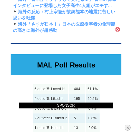
インタビューに登場した女子高生4人組がエモす...
海外の反応：村上宗隆が故郷熊本の地震に苦しい
思いを吐露
海外「さすが日本！」日本の医療従事者の倫理観
の高さに海外が超感動
MAL Poll Results
5 out of 5: Loved it!
404
61.1%
4 out of 5: Liked it
195
29.5%
SPONSOR
3 out of 5: It was OK
44
6.7%
2 out of 5: Disliked it
5
0.8%
×
1 out of 5: Hated it
13
2.0%