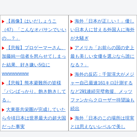
【画像】はいだしょうこ
海外「日本が正しい！」優し
（47）「こんなオバサンでいい
い日本人に甘える外国人に海外
の…？」
が大騒ぎ
【悲報】プロゲーマーさん、
アメリカ「お前らの国の史上
加藤純一信者を怒らせてしまっ
最も美しい女優を選ぶなら誰に
た結果、好き嫌い5位に
なる？」
wwwwwwww
海外の反応：千賀滉大がメジ
【悲報】熊本避難所の皆様
ャー自己最速161キロ計測する
「パンばっかり。飽き飽きして
など2戦連続完璧救援、メッツ
る」
ファンからクローザー待望論も
続出
大東亜共栄圏が完成していた
ら今頃日本は世界最大の超大国
海外「日本のこの場所は現実
だった事実
とは思えないレベルで美し
い…！」外国人が感動する日本
「私は入りません、 事故起