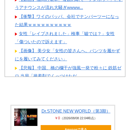
けられる」
うアナウンスが流れ大騒ぎwwww...
【衝撃】ワイのパッパ、会社でナンバーツーになっ
た結果ｗｗｗｗｗｗｗｗｗｗ
女性「レイプされました」検事「嘘では？」女性
Powered by livedoor 相互RSS
「傷ついたので訴えます」
【画像】 美少女「女性の皆さんへ。パンツを履かず
にを履いてみてください」
【悲報】 中国、橋の欄干が強風一発で粉々に 鉄筋ゼ
ロ 当局「接着剤でくっつけただ...
PTA会長「PTA参加拒否した親へ最終警告。こうなっ
てもいい？」
外国人「日本人女のイキ方、何これヤバい…」⇒ 中
出しされ痙攣する姿が海外で話題に
Dr.STONE NEW WORLD（第3期）
￥0
（2026/08/08 22:04時点）
左翼市民団体、広島では通用せず「人殺しの汚い足
で広島の土を踏むな！」→広島県民「...
Amazonで見る