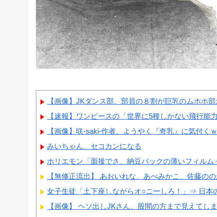
【画像】JKダンス部、部員の８割が巨乳のムホホ部
【速報】ワンピースの「世界に5種しかない飛行能
【画像】咲-saki-作者、ようやく『奇乳』に気付く
みいちゃん、セコカンになる
ホリエモン「面接でさ、納豆パックの薄いフィルムっ
【無修正流出】 あおいれな、あべみかこ、佐藤ののか
女子生徒「土下座しながらオ○ニーしろ！」⇒ 日本の
【画像】 ヘソ出しJKさん、股間の方まで見えてし