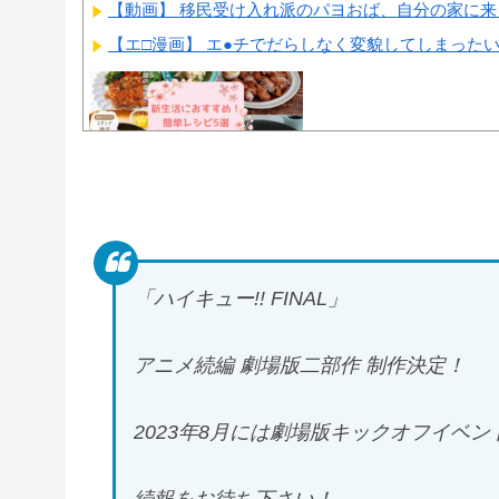
【動画】 移民受け入れ派のパヨおば、自分の家に来ら
【エ□漫画】 エ●チでだらしなく変貌してしまったい
Powered by livedoor 相互RSS
「ハイキュー!! FINAL」
アニメ続編 劇場版二部作 制作決定！
2023年8月には劇場版キックオフイベン
続報をお待ち下さい！