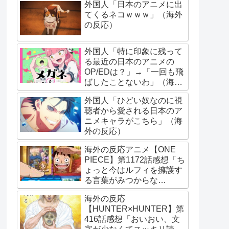
外国人「日本のアニメに出
てくるネコｗｗｗ」（海外
の反応）
外国人「特に印象に残って
る最近の日本のアニメの
OP/EDは？」→「一回も飛
ばしたことないわ」（海外
の反応）
外国人「ひどい奴なのに視
聴者から愛される日本のア
ニメキャラがこちら」（海
外の反応）
海外の反応アニメ【ONE
PIECE】第1172話感想「ち
ょっと今はルフィを擁護す
る言葉がみつからな
い･･･」
海外の反応
【HUNTER×HUNTER】第
416話感想「おいおい、文