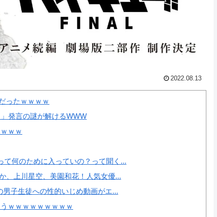
2022.08.13
だったｗｗｗｗ
力」発言の謎が解けるWWW
ｗｗｗｗ
て何のために入っていの？って聞く...
、上川星空、美園和花！人気女優...
男子生徒への性的いじめ動画がエ...
まうｗｗｗｗｗｗｗｗｗ