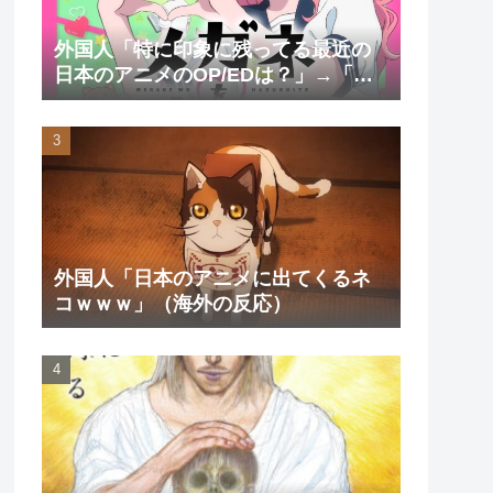
外国人「特に印象に残ってる最近の
日本のアニメのOP/EDは？」→「一
回も飛ばしたことないわ」（海外の
反応）
外国人「日本のアニメに出てくるネ
コｗｗｗ」（海外の反応）