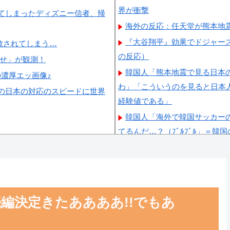
界が衝撃
てしまったディズニー信者、帰
海外の反応：任天堂が熊本地
『大谷翔平』効果でドジャー
散されてしまう…
の反応）
らせ」が観測！
韓国人「熊本地震で見る日本
の濃厚エッ画像♪
わ」「こういうのを見ると日本
の日本の対応のスピードに世界
経験値である」
韓国人「海外で韓国サッカーの
てるんだ…？（ﾌﾞﾙﾌﾞﾙ」＝韓
韓国人「この夏、韓国人が東
くちゃ羨ましい…（ﾌﾞﾙﾌﾞﾙ」
韓国人「韓国に10年間の出
除を要求するFIFA公式制裁を
続編決定きたああああ!!でもあ
韓国人「韓国人の日本への好