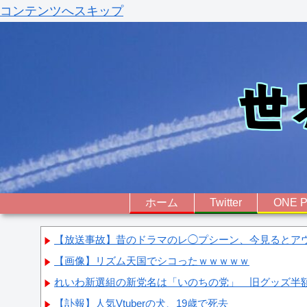
コンテンツへスキップ
ホーム
Twitter
ONE P
【放送事故】昔のドラマのレ◯プシーン、今見るとア
【画像】リズム天国でシコったｗｗｗｗｗ
れいわ新選組の新党名は「いのちの党」 旧グッズ半
【訃報】人気Vtuberの犬、19歳で死去