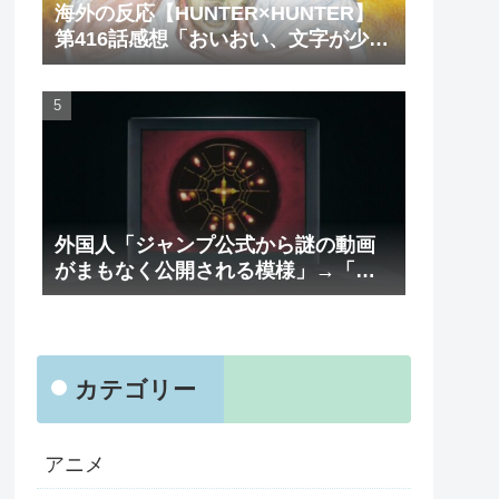
海外の反応【HUNTER×HUNTER】
第416話感想「おいおい、文字が少な
くてスッキリ読めるぞ！！」
外国人「ジャンプ公式から謎の動画
がまもなく公開される模様」→「ま
さか本当にくるのか？！」（海外の
反応）
カテゴリー
アニメ