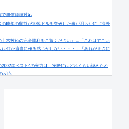
震で無償修理対応
スの昨年の収益が10億ドルを突破した事が明らかに（海外
の土木技術の完全勝利をご覧ください」→「これはすごい
人は何か適当に作る感じがしない・・・」「あれがまさに
2002年ベスト4の実力は、実際にはどれくらい認められ
国の反応
京へ行くしかない理由がこちら…」→「快適そうでめちゃ
＝韓国の反応
場権剥奪や過去ワールドカップ、オリンピック予選の記録削
海外メディアが報道！」
感度が最高記録を達成した理由」