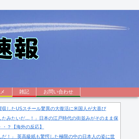
ニメ
雑記
お問い合わせ
買収したUSスチール驚異の大復活に米国人が大喜び
したみたいだ…！」日本の江戸時代の街並みがそのまま保
・・？【海外の反応】
んだ！」 英高級紙も驚愕した極限の中の日本人の姿に世