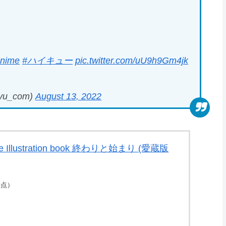
nime
#ハイキュー
pic.twitter.com/uU9h9Gm4jk
u_com)
August 13, 2022
 Illustration book 終わりと始まり (愛蔵版
2時点）