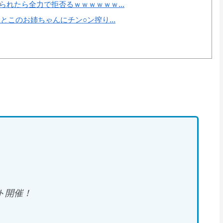
れたら全力で拒否るｗｗｗｗｗｗ...
とこのお姉ちゃんにチン○ン搾り...
ト開催！