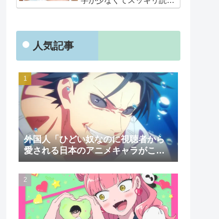
字が少なくてスッキリ読め
るぞ！！」
人気記事
外国人「ひどい奴なのに視聴者から
愛される日本のアニメキャラがこち
ら」（海外の反応）