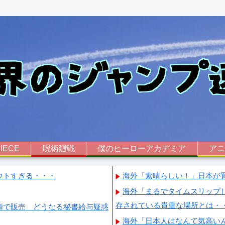
IECE
呪術廻戦
僕のヒーローアカデミア
ア
ウトすぎる・・・
海外「素晴らしい！」日本が
海外「まるでタイムスリップ
存されている貴重な場所とは・
額で販売 どうなる秘書給与疑惑
海外「日本人はなんて気高い