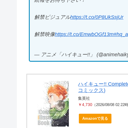
解禁ビジュアル
https://t.co/0P8UkSsjUr
解禁映像
https://t.co/EmwbOGf13m
#hq_a
— アニメ「ハイキュー!!」 (@animehaiky
ハイキュー!! Complete
コミックス)
集英社
￥4,730
（2026/08/08 02:2
Amazonで見る