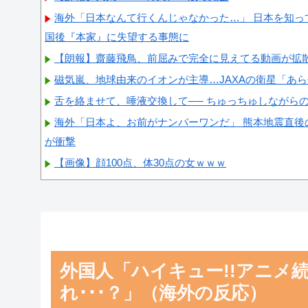
海外「日本なんて行くんじゃなかった…」 日本を知っ
国後『本家』に失望する事態に
【朗報】齋藤飛鳥、前屈みで完全に見えてる動画が拡
磁気嵐、地球由来のイオンが主導…JAXAの衛星「あ
舌を絡ませて、唾液交換して── ちゅっちゅしながら
海外「日本よ、お前がナンバーワンだ」 熊本地震直後
が衝撃
【画像】顔100点、体30点の女ｗｗｗ
Powered by livedoor 相互RSS
外国人「ハイキュー!!アニメ
れ･･･？」（海外の反応）