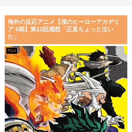
カブス戦・実況スレの翻訳（海
横乳の張り
外の反応）
【朗報】齋藤飛鳥、前屈みで
海外の反応アニメ【僕のヒーローアカデミ
海外「日本で初めて梅干しな
完全に見えてる動画が拡散され
ア 6期】第12話感想「正直ちょっと泣い
るものを食べた」日本旅行で食
てしまう…
た」
べた変わった食べ物に対する海
磁気嵐、地球由来のイオンが
外の反応
主導…JAXAの衛星「あらせ」
アニメ
韓国人「韓国サッカー協会が
が観測！
行った国際試合の性的接待の全
舌を絡ませて、唾液交換して
容がこちら…」→「完全に買収
── ちゅっちゅしながらの濃厚
してる…（ﾌﾞﾙﾌﾞﾙ」＝韓国の
エッ画像♪
反応
海外「日本よ、お前がナンバ
中国人「サッカーW杯 日本紙
ーワンだ」 熊本地震直後の日
がブラジル戦のベンチ横の録音
本の対応のスピードに世界が衝
を公開」 中国人「森保一は正
撃
しかった」「後知恵の諸葛亮ば
【画像】顔100点、体30点の