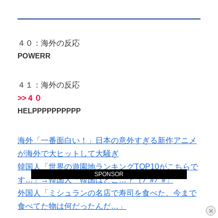
４０：海外の反応
POWERR
４１：海外の反応
>>４０
HELPPPPPPPPPP
海外「一番面白い！」日本の意外すぎる新作アニメ
が海外で大ヒットして大騒ぎ
韓国人「世界の遊園地ランキングTOP10がこちらで
SPONSOR
す…」→韓国人「韓国はどこ…？（ﾌﾞﾙﾌﾞﾙ」
外国人「ミシュランの名店で寿司を食べた、今まで
食べてた物は何だったんだ…」
×