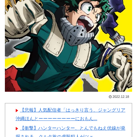
かり」
女ｗｗｗ
【激震】韓国人「韓国サッカ
ー協会、W杯・五輪で複数回の
性接待を行い審判を買収してい
たことが発覚…（ﾌﾞﾙﾌﾞﾙ」＝
Powered by livedoor 相互RSS
韓国の反応
韓国人「日本ではテーブルに
肘をついてはいけない？日本の
食事マナーが想像以上に厳格す
ぎて韓国人が衝撃！」→「これ
が日本の食事マナーか？‥」
2022.12.18
韓国人「韓国サッカー協会W
杯予選で外国人審判に性接待し
【悲報】人気配信者「はっきり言う、ジャングリア
たことが発覚！」
沖縄ほんとーーーーーーーーにおもん...
【衝撃】ハンターハンター、とんでもねえ伏線が発
掘される。クルタ族の虐殺犯人がツェ...