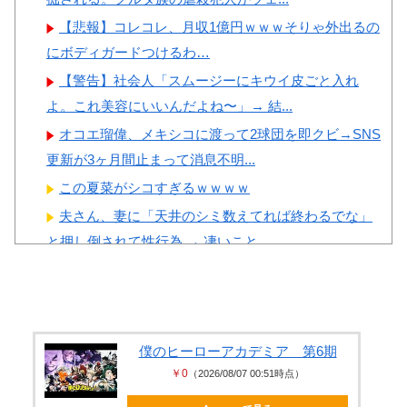
【悲報】コレコレ、月収1億円ｗｗｗそりゃ外出るの
Powered by livedoor 相互RSS
にボディガードつけるわ…
【警告】社会人「スムージーにキウイ皮ごと入れ
よ。これ美容にいいんだよね〜」→ 結...
オコエ瑠偉、メキシコに渡って2球団を即クビ→SNS
更新が3ヶ月間止まって消息不明...
この夏菜がシコすぎるｗｗｗｗ
夫さん、妻に「天井のシミ数えてれば終わるでな」
と押し倒されて性行為 → 凄いこと...
【動画】 じゅぼぼぼ！え！これが芸能人のフｏラ
だ、綺麗な顔とお口でこんなことして...
【速報】 イオンモール熊本の爆発原因が判
明！！！！
僕のヒーローアカデミア 第6期
￥0
（2026/08/07 00:51時点）
【エ□漫画】 バ先で一目惚れしたダウナー女店長のエ
●チなサービスで給料0円…！弱...