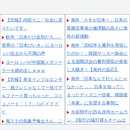
【悲報】内田りこ「社会に戻
海外「さすが日本！」日本の
りたいです」
医療従事者の倫理観の高さに海
外が超感動
欧州「日本だけ反則だろ…」
世界の『日本びいき』にヨーロ
海外「2002年も審判を買収し
ッパ全土から不満の声
たのか！」韓国サッカー協会に
よる国際試合の審判買収が発覚
ヨーロッパが中国製メガソー
し大騒ぎ！【海外の反応】
ラーを締め出しｗｗｗ
海外「日本なんて行くんじゃ
【悲報】美女インフルエンサ
なかった…」 日本を知ってし
ー「残クレじゃなくて一括でア
まったディズニー信者、帰国後
ルファード買っちゃった」コミ
『本家』に失望する事態に
ュノート「！？」ｼｭﾊﾞﾊﾞﾊﾞﾊﾞ
ﾊﾞ
大谷翔平が25＆26号ホームラ
ン、3安打の猛打賞もチームは
報ステの気象予報士さん、こ
まさかの6連敗、ドジャース対
ういうのでいいんだよっていう