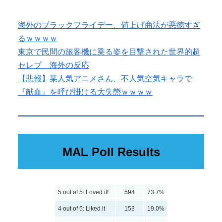
海外のブラックフライデー、値上げ商法が悪徳すぎ
るｗｗｗｗ
東京で民間の旅客機に乗る姿を目撃された世界的超
セレブ 海外の反応
【悲報】某人気アニメさん、不人気空気キャラで
『献血』を呼び掛ける大失態ｗｗｗｗ
MAL Poll Results
5 out of 5: Loved it!
594
73.7%
4 out of 5: Liked it
153
19.0%