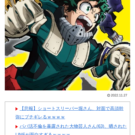
撃
が深い地球の裏側の国がこちら
です‥」→「国境を越えた驚く
【画像】顔100点、体30点の
べき歴史のつながり‥」
女ｗｗｗ
韓国人「悲報：サッカー協会
の審判への性接待が事実の場
合、国際試合の出場権を完全剥
奪される模様…（ﾌﾞﾙﾌﾞﾙ」＝
Powered by livedoor 相互RSS
韓国の反応
2022.11.27
Powered by livedoor 相互RSS
【悲報】ショートスリーパー堀さん、対面で高須幹
弥にブチギレるｗｗｗｗ
パパ活不倫を暴露された大物芸人さん(63)、晒された
LINEが面白すぎるｗｗｗｗ...