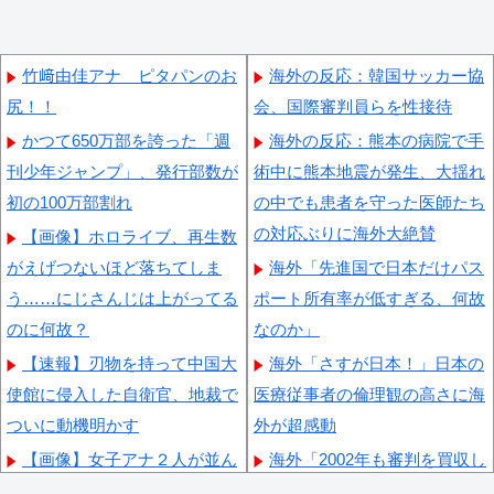
竹﨑由佳アナ ピタパンのお
海外の反応：韓国サッカー協
尻！！
会、国際審判員らを性接待
かつて650万部を誇った「週
海外の反応：熊本の病院で手
刊少年ジャンプ」、発行部数が
術中に熊本地震が発生、大揺れ
初の100万部割れ
の中でも患者を守った医師たち
の対応ぶりに海外大絶賛
【画像】ホロライブ、再生数
がえげつないほど落ちてしま
海外「先進国で日本だけパス
う……にじさんじは上がってる
ポート所有率が低すぎる、何故
のに何故？
なのか」
【速報】刃物を持って中国大
海外「さすが日本！」日本の
使館に侵入した自衛官、地裁で
医療従事者の倫理観の高さに海
ついに動機明かす
外が超感動
【画像】女子アナ２人が並ん
海外「2002年も審判を買収し
だ結果ｗｗｗｗｗｗｗｗｗｗｗ
たのか！」韓国サッカー協会に