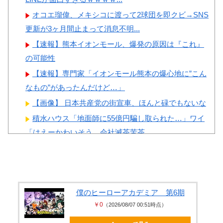
オコエ瑠偉、メキシコに渡って2球団を即クビ→SNS
更新が3ヶ月間止まって消息不明...
【速報】熊本イオンモール、爆発の原因は『これ』
の可能性
【速報】専門家「イオンモール熊本の爆心地に”こん
なもの”があったんだけど…」
【画像】 日本共産党の街宣車、ほんと碌でもないな
積水ハウス「地面師に55億円騙し取られた…」ワイ
「はえーかわいそう…会社滅茶苦茶...
美人JDが彼氏のオ○ニー用に送った動画、勝手に晒さ
れて学校中の”共有オカズ” に...
【朗報】 爆胸の気象予報士さん、NHKから解き放た
れる
僕のヒーローアカデミア 第6期
￥0
（2026/08/07 00:51時点）
【画像】 女の子「ど、どどどどこ見てるんですか
ッ！」