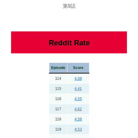
第9話
Reddit Rate
Episode
Score
114
4.08
115
4.41
116
4.55
117
4.62
118
4.58
119
4.53