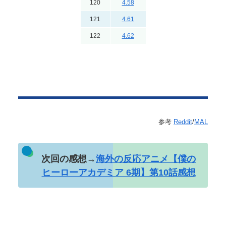
120
4.58
121
4.61
122
4.62
参考
Reddit
/
MAL
次回の感想→
海外の反応アニメ【僕の
ヒーローアカデミア 6期】第10話感想