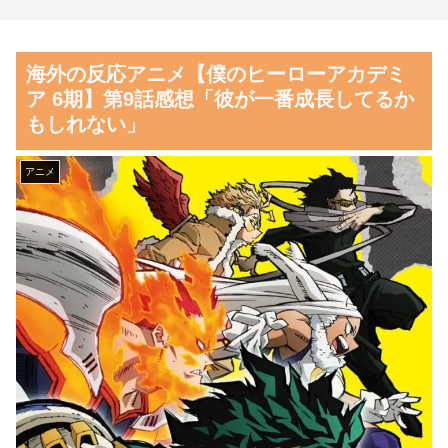
ｗｗｗｗｗｗｗｗｗｗｗｗｗｗ
よる国際試合の審判買収が発覚
ｗｗｗｗｗ
し大騒ぎ！【海外の反応】
海外の反応アニメ【僕のヒーローアカデミ
【Pickup06072014】
韓国人「どうやら五輪サッカ
ア 6期】第9話感想「彼が一番成長してるか
【朗報】齋藤飛鳥、前屈みで
ー日韓戦でも審判の接待があっ
もしれない」
完全に見えてる動画が拡散され
た模様…」→「メダル剥奪なの
てしまう…
では…？（ﾌﾞﾙﾌﾞﾙ」＝韓国の
アニメ
反応
磁気嵐、地球由来のイオンが
主導…JAXAの衛星「あらせ」
韓国人「MLBで日本人より韓
が観測！
国人選手のほうがこの能力だけ
は上だよね」
舌を絡ませて、唾液交換して
── ちゅっちゅしながらの濃厚
韓国人「韓国のネットフリッ
エッ画像♪
クスで初めて１位になった日本
のコンテンツについて」「今シ
海外「日本よ、お前がナンバ
ーズンは女性が可愛い」
ーワンだ」 熊本地震直後の日
本の対応のスピードに世界が衝
韓国人「意外に日本との関係