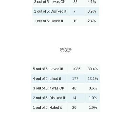
3 out of 5: It was OK
33
4.1%
2 out of 5: Disliked it
7
0.9%
1 out of 5: Hated it
19
2.4%
第8話
5 out of 5: Loved it!
1086
80.4%
4 out of 5: Liked it
177
13.1%
3 out of 5: It was OK
48
3.6%
2 out of 5: Disliked it
14
1.0%
1 out of 5: Hated it
26
1.9%