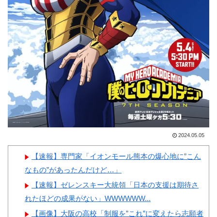
が日本の食事マナーか？‥」
ーワンだ」 熊本地震直後の日
韓国人「韓国サッカー協会W
本の対応のスピードに世界が衝
杯予選で外国人審判に性接待し
撃
たことが発覚！」
【画像】顔100点、体30点の
韓国人「日本が韓国文学が完
女ｗｗｗ
全に定着！ブームを超えて一つ
のジャンルとして日本人全員に
愛されてる模様…（ﾌﾞﾙﾌﾞﾙ」
＝韓国の反応
Powered by livedoor 相互RSS
韓国人「韓国が韓国株式の暴
2024.05.05
落で失ったとんでもない規模の
国民年金の金額がこちら…」
【速報】専門家「イオンモール熊本の爆心地に”こん
→「韓国の未来が…（ﾌﾞﾙﾌﾞ
なもの”があったんだけど…」
ﾙ」＝韓国の反応
【速報】ゼレンスキー大統領「日本の支援は期待さ
れたほどの成果がない」WWWWWW...
【画像】大阪の高校「制服を”これ”に変えたら志願者