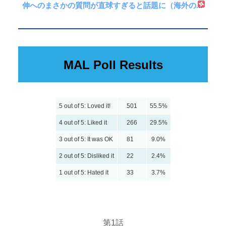
伸へのまさかの質問が直球すぎると話題に（海外の...
MAL Poll Results
5 out of 5: Loved it!
501
55.5%
4 out of 5: Liked it
266
29.5%
3 out of 5: It was OK
81
9.0%
2 out of 5: Disliked it
22
2.4%
1 out of 5: Hated it
33
3.7%
第1話