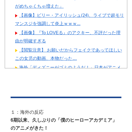
がめちゃくちゃ増えた」
Powered by livedoor 相互RSS
【画像】ビリー・アイリッシュ(24)、ライブで超モリ
マンスジを強調して炎上ｗｗｗ...
【画像】『To LOVEる』のアクキー、不評だった理
由が明確すぎる
【閲覧注意】 お願いだからフェイクであってほしい
この女児の動画、本物だった…
海外「ディズニーがゴミのようだ！」日本がアニメ
化した米人気SF作品に絶賛の声が殺...
『I"s〈アイズ〉』の桂正和さん、とんでもなくエ●チ
なパンツを描く。これもう芸術...
【動画】 経験の少なそうな地味巨乳♀、いきなり同
人AVで生挿入セッ○スしてしまう...
１：海外の反応
影山優佳、赤ランジェリー×網タイツがスケベ過ぎ
6期以来、久しぶりの「僕のヒーローアカデミア」
る！只の痴女だろ・・・
のアニメがきた！