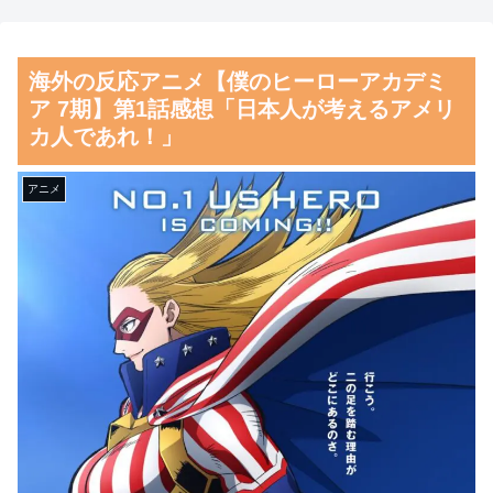
い対立ってある？」日本「エス
「みんなの演奏を被災地に届
カレーターの立つ位置」
けよう!」とか言い出した吹奏
海外の反応アニメ【僕のヒーローアカデミ
楽部の顧問、だが泊まる場所や
海外「ディズニーがゴミのよ
ア 7期】第1話感想「日本人が考えるアメリ
ご飯は現地のお寺とかホテルと
うだ！」日本がアニメ化した米
カ人であれ！」
か……
人気SF作品に絶賛の声が殺到
中
【朗報】齋藤飛鳥、前屈みで
アニメ
完全に見えてる動画が拡散され
【激震】韓国人「韓国サッカ
てしまう…
ー協会、W杯・五輪で複数回の
性接待を行い審判を買収してい
磁気嵐、地球由来のイオンが
たことが発覚…（ﾌﾞﾙﾌﾞﾙ」＝
主導…JAXAの衛星「あらせ」
韓国の反応
が観測！
韓国人「日本ではテーブルに
舌を絡ませて、唾液交換して
肘をついてはいけない？日本の
── ちゅっちゅしながらの濃厚
食事マナーが想像以上に厳格す
エッ画像♪
ぎて韓国人が衝撃！」→「これ
海外「日本よ、お前がナンバ