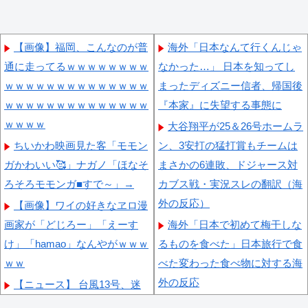
【画像】福岡、こんなのが普
海外「日本なんて行くんじゃ
通に走ってるｗｗｗｗｗｗｗｗ
なかった…」 日本を知ってし
ｗｗｗｗｗｗｗｗｗｗｗｗｗｗ
まったディズニー信者、帰国後
ｗｗｗｗｗｗｗｗｗｗｗｗｗｗ
『本家』に失望する事態に
ｗｗｗｗ
大谷翔平が25＆26号ホームラ
ちいかわ映画見た客「モモン
ン、3安打の猛打賞もチームは
ガかわいい🥰」ナガノ「ほなそ
まさかの6連敗、ドジャース対
ろそろモモンガ■すで～」→
カブス戦・実況スレの翻訳（海
外の反応）
【画像】ワイの好きなヱロ漫
画家が「どじろー」「えーす
海外「日本で初めて梅干しな
け」「hamao」なんやがｗｗｗ
るものを食べた」日本旅行で食
ｗｗ
べた変わった食べ物に対する海
外の反応
【ニュース】 台風13号、迷
走・・・
海外「お前らの国に他愛のな