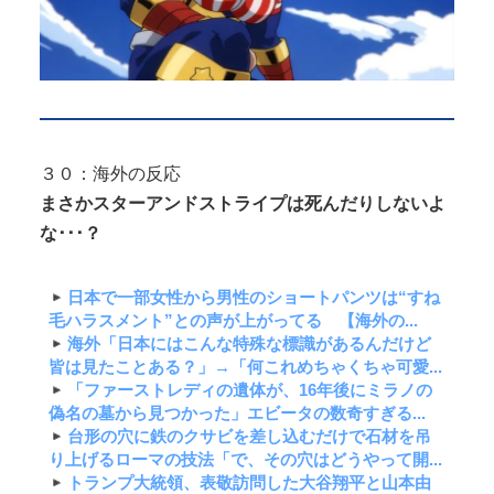
３０：海外の反応
まさかスターアンドストライプは死んだりしないよ
な･･･？
日本で一部女性から男性のショートパンツは“すね
毛ハラスメント”との声が上がってる 【海外の...
海外「日本にはこんな特殊な標識があるんだけど
皆は見たことある？」→「何これめちゃくちゃ可愛...
「ファーストレディの遺体が、16年後にミラノの
偽名の墓から見つかった」エビータの数奇すぎる...
台形の穴に鉄のクサビを差し込むだけで石材を吊
り上げるローマの技法「で、その穴はどうやって開...
トランプ大統領、表敬訪問した大谷翔平と山本由