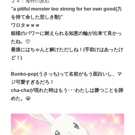
２４：海外の反応
“a pitiful monster too strong for her own good(力
を持て余した悲しき獣)”
ワロタｗｗｗ
姫様のパワーに耐えられる知恵の輪が出来て良かっ
たね。
🥺
最後にはちゃんと解けただしね！(手助けはあったけ
ど！)
Bunko-pop(うさっち)って名前がもう面白いし、マ
ジ可愛すぎるだろ！
cha-chaが現れた時はもう･･･わたしは勝つことを諦
めた。
😭