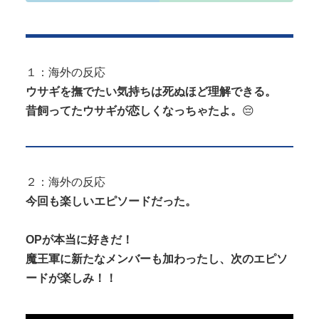
１：海外の反応
Powered by livedoor 相互RSS
ウサギを撫でたい気持ちは死ぬほど理解できる。
昔飼ってたウサギが恋しくなっちゃたよ。
😔
２：海外の反応
今回も楽しいエピソードだった。
OPが本当に好きだ！
魔王軍に新たなメンバーも加わったし、次のエピソ
ードが楽しみ！！