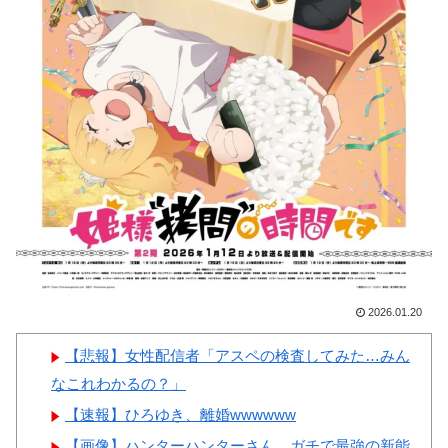
がある」「国民や国が築いた国
撃
格をサッカー選手が足で蹴り飛
【画像】顔100点、体30点の
ばすね」
女ｗｗｗ
韓国人「日本の柴犬くん散歩
中の暑さに耐えられなかった結
果」
韓国人「最近の日本アニメ業
Powered by livedoor 相互RSS
界の勢力図を変えたと言われる
作品がこちら…」→「こういう
のが面白い…（ﾌﾞﾙﾌﾞﾙ」＝韓
国の反応
2026.01.20
韓国人「韓国サッカー協会関
係者が『不適切接待は慣行だっ
【悲報】女性配信者「アスペの検査してみた…みん
た』と衝撃発言！日韓ワールド
なこれわかるの？」
カップ4強にも疑いの視線が向
【速報】ひろゆき、離婚wwwwww
けられる」
【画像】ハンターハンターさん、ガチで最強の新能