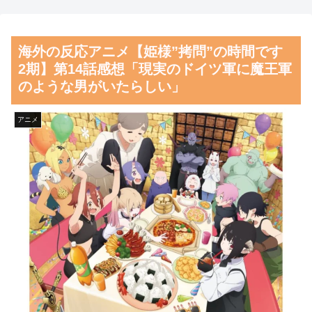
が大騒ぎ
いて良いという報道」 ネット
「高市だから叩いて良いをやっ
海外「”京都の鳥”は良いぞ」
海外の反応アニメ【姫様”拷問”の時間です
てるのがお前だろ」
小規模だけどお勧めな日本の観
2期】第14話感想「現実のドイツ軍に魔王軍
光名所／お店に対する海外の反
【朗報】齋藤飛鳥、前屈みで
のような男がいたらしい」
応
完全に見えてる動画が拡散され
てしまう…
韓国人「日本がここまでの観
アニメ
光大国に発展した本当の理由が
磁気嵐、地球由来のイオンが
こちら…」→「昔から日本は愛
主導…JAXAの衛星「あらせ」
されてた…（ﾌﾞﾙﾌﾞﾙ」＝韓国
が観測！
の反応
舌を絡ませて、唾液交換して
韓国人「韓国サッカー協会の
── ちゅっちゅしながらの濃厚
性接待報道、海外でも大騒ぎ
エッ画像♪
に・・・2002年W杯4強の記録
海外「日本よ、お前がナンバ
取り消しの声も」→「マジで国
ーワンだ」 熊本地震直後の日
の恥だ」「2002年まで疑う価値
本の対応のスピードに世界が衝