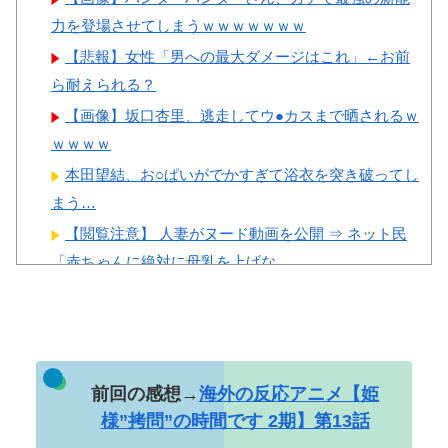
力を登場させてしまうｗｗｗｗｗｗｗ
【悲報】女性「男への最大ダメージはこれ」←お前
ら耐えられる？
Powered by livedoor 相互RSS
【画像】坂口杏里、逃走してウ●カスまで晒されるｗ
ｗｗｗｗ
本田望結、お○ぱいがでかすぎて浴衣を突き破ってし
まう…
【閲覧注意】 人妻がヌード動画を公開 ⇒ ネット民
「赤ちゃんに絶対に母乳を上げな...
【画像】 美少女「女性の皆さんへ。パンツを履かず
にを履いてみてください」
【悲報】 中国、橋の欄干が強風一発で粉々に 鉄筋ゼ
ロ 当局「接着剤でくっつけただ...
前回の感想→
海外の反応アニメ【姫
PTA会長「PTA参加拒否した親へ最終警告。こうなっ
様”拷問”の時間です 2期】第13話
てもいい？」