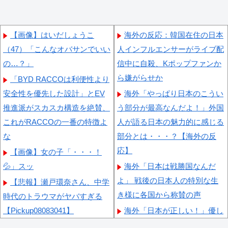
【画像】はいだしょうこ
海外の反応：韓国在住の日本
（47）「こんなオバサンでいい
人インフルエンサーがライブ配
の…？」
信中に自殺、Kポップファンか
ら嫌がらせか
「BYD RACCOは利便性より
安全性を優先した設計」とEV
海外「やっぱり日本のこうい
推進派がスカスカ構造を絶賛、
う部分が最高なんだよ！」外国
これがRACCOの一番の特徴よ
人が語る日本の魅力的に感じる
な
部分とは・・・？【海外の反
応】
【画像】女の子「・・・！
💦」スッ
海外「日本は戦勝国なんだ
よ」 戦後の日本人の特別な生
【悲報】瀬戸環奈さん、中学
き様に各国から称賛の声
時代のトラウマがヤバすぎる
【Pickup08083041】
海外「日本が正しい！」優し
い日本人に甘える外国人に海外
【速報】蓮舫「蓮舫だから叩