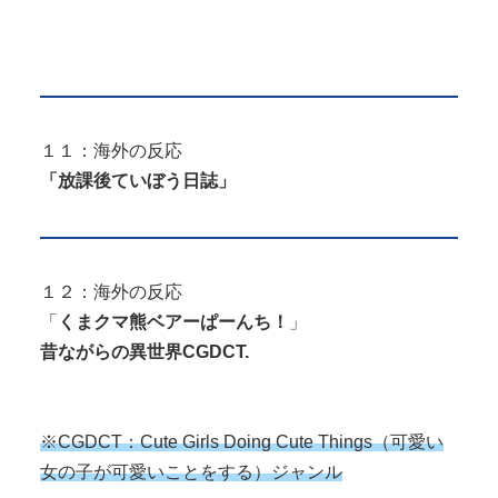
１１：海外の反応
「放課後ていぼう日誌」
１２：海外の反応
「
くまクマ熊ベアーぱーんち！
」
昔ながらの異世界CGDCT.
※CGDCT：Cute Girls Doing Cute Things（可愛い
女の子が可愛いことをする）ジャンル