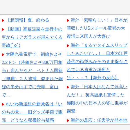
【超朗報】夏、終わる
海外「素晴らしい！」日本が
買収したUSスチール驚異の大
【動画】高速道路を走行中の
復活に米国人が大喜び
車からリアガラスが飛んでくる
事故(ﾟoﾟ)
海外「まるでタイムスリップ
したみたいだ…！」日本の江戸
太陽光発電所で、銅線およそ
時代の街並みがそのまま保存さ
2.2トン（時価およそ330万円相
れている貴重な場所と
当）盗んだなど、ベトナム国籍
は・・・？【海外の反応】
（無職）２人逮捕、盗まれた銅
線の半分はすでに売却 富山
海外「日本人はなんて気高い
で...
んだ！」 英高級紙も驚愕した
極限の中の日本人の姿に世界が
れいわ新選組の新党名は「い
衝撃
のちの党」 旧グッズ半額で販
売 どうなる秘書給与疑惑
海外の反応：任天堂が熊本地
震で無償修理対応
【悲報】今度はシャインマス