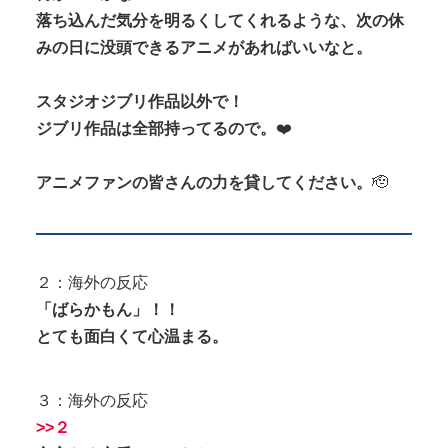
とこのお姉ちゃんにチン○ン搾り...
落ち込んだ気分を明るくしてくれるような、次の休
みの日に没頭できるアニメがあればいいなと。
スタジオジブリ作品以外で！
ジブリ作品は全部持ってるので。
❤️
Powered by livedoor 相互RSS
アニメファンの皆さんの力を貸してください。
🫡
２：海外の反応
「ばらかもん」！！
とても面白くて心温まる。
３：海外の反応
>>２