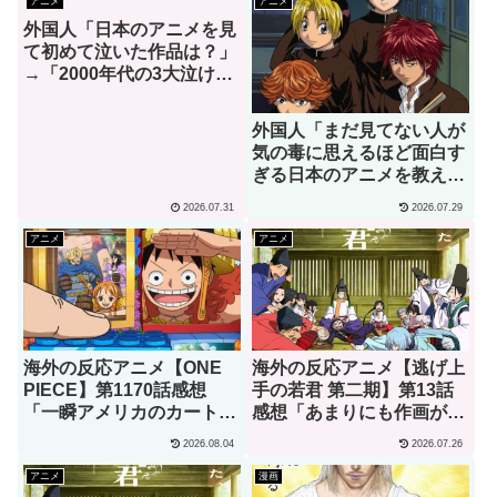
アニメ
アニメ
外国人「日本のアニメを見
て初めて泣いた作品は？」
→「2000年代の3大泣ける
アニメ」（海外の反応）
外国人「まだ見てない人が
気の毒に思えるほど面白す
ぎる日本のアニメを教え
て」→「究極の夏アニメで
2026.07.31
2026.07.29
あるコレ」（海外の反応）
アニメ
アニメ
海外の反応アニメ【ONE
海外の反応アニメ【逃げ上
PIECE】第1170話感想
手の若君 第二期】第13話
「一瞬アメリカのカートゥ
感想「あまりにも作画が良
ーンでも見てるのかと思っ
すぎて実写かと思っちゃっ
2026.08.04
2026.07.26
たわ」
たよ」
アニメ
漫画