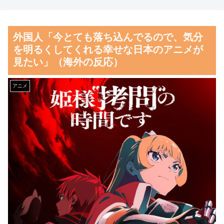
カット約400房が果樹園から盗
『大谷翔平』効果でドジャー
まれる 参議院議員「日本人で
スの昨年の収益が10億ドルを突
外国人「今とても落ち込んでるので、気分
はないと思う」
破した事が明らかに（海外の反
を明るくしてくれる幸せな日本のアニメが
応）
【朗報】齋藤飛鳥、前屈みで
見たい」（海外の反応）
完全に見えてる動画が拡散され
韓国人「熊本地震で見る日本
てしまう…
の土木技術の完全勝利をご覧く
アニメ
ださい」→「これはすごいわ」
磁気嵐、地球由来のイオンが
「こういうのを見ると日本人は
主導…JAXAの衛星「あらせ」
何か適当に作る感じがしな
が観測！
い・・・」「あれがまさに経験
舌を絡ませて、唾液交換して
値である」
── ちゅっちゅしながらの濃厚
韓国人「海外で韓国サッカー
エッ画像♪
の2002年ベスト4の実力は、実
海外「日本よ、お前がナンバ
際にはどれくらい認められてる
ーワンだ」 熊本地震直後の日
んだ…？（ﾌﾞﾙﾌﾞﾙ」＝韓国の
本の対応のスピードに世界が衝