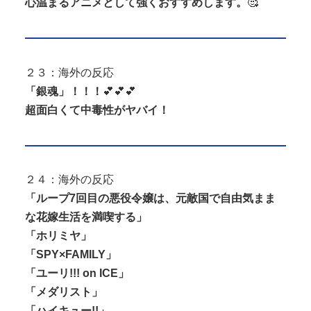
心温まるアニメとして強くおすすめします。
🥰
２３：海外の反応
「銀魂」！！！
💕💕💕
超面白くて中毒性がヤバイ！
２４：海外の反応
「ループ7回目の悪役令嬢は、元敵国で自由気まま
な花嫁生活を満喫する」
「ホリミヤ」
「SPY×FAMILY」
「ユーリ!!! on ICE」
「メダリスト」
「ハイキュー!!」