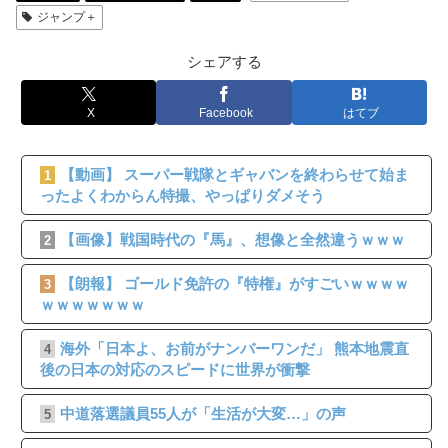
ジャンプ＋
シェアする
X
Facebook
はてブ
【動画】 スーパー戦隊とギャバンを終わらせて始ま
1
ったよくわからん特撮、やっぱりダメそう
【画像】戦国時代の『馬』、想像と全然違うｗｗｗ
2
【朗報】 ゴールド免許の『特権』がすごいｗｗｗｗ
3
ｗｗｗｗｗｗｗ
海外「日本よ、お前がナンバーワンだ」 熊本地震直
4
後の日本の対応のスピードに世界が衝撃
中道落選議員55人が「生活が大変…」の声
5