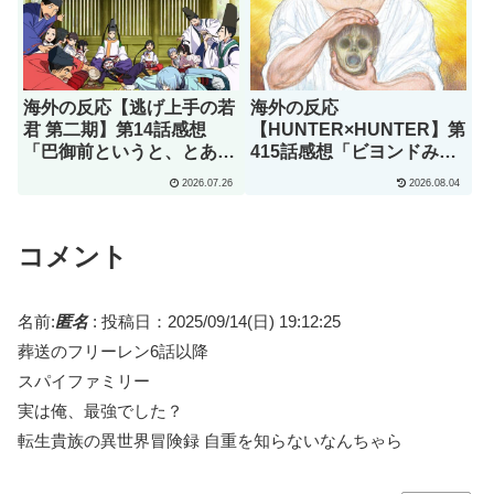
海外の反応【逃げ上手の若
海外の反応
君 第二期】第14話感想
【HUNTER×HUNTER】第
「巴御前というと、とある
415話感想「ビヨンドみた
ゲームオタクを思い浮かべ
いな怪物ですらこれちょっ
2026.07.26
2026.08.04
てしまうんだが･･･」
と引いてるよ」
コメント
名前:
匿名
:
投稿日：2025/09/14(日) 19:12:25
葬送のフリーレン6話以降
スパイファミリー
実は俺、最強でした？
転生貴族の異世界冒険録 自重を知らないなんちゃら