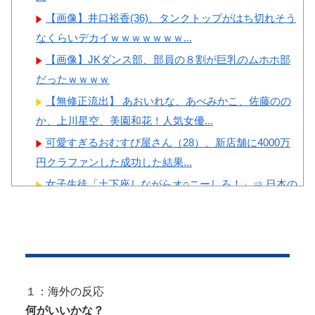
【画像】井口裕香(36)、タンクトップがはち切れそう
Powered by livedoor 相互RSS
なくらいデカイｗｗｗｗｗｗｗ...
【画像】JKダンス部、部員の８割が巨乳のムホホ部
だったｗｗｗｗ
【無修正流出】 あおいれな、あべみかこ、佐藤のの
か、上川星空、美園和花！人気女優...
可愛すぎるおむすび屋さん（28）、新店舗に4000万
円クラファンした成功した結果...
女子生徒「土下座しながらオ○ニーしろ！」⇒ 日本の
男子生徒への性的いじめ動画がエ...
【画像】 ヘソ出しJKさん、股間の方まで見えてしま
うｗｗｗｗｗｗｗｗｗ
【動画】 移民受け入れ派のパヨおば、自分の家に来
られたら全力で拒否るｗｗｗｗｗｗ...
１：海外の反応
【エ□漫画】 エ●チでだらしなく変貌してしまったい
何がいいかな？