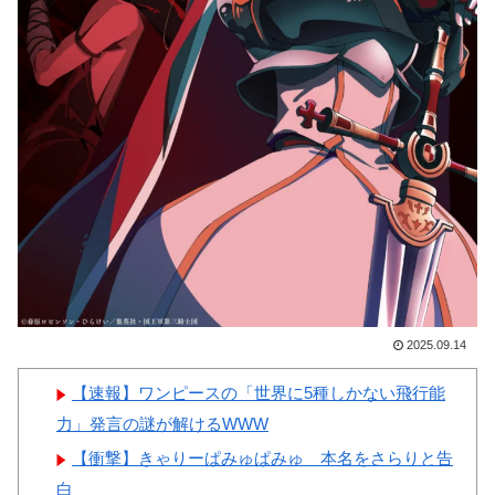
反応
撃
韓国人「この夏、韓国人が東
【画像】顔100点、体30点の
京へ行くしかない理由がこち
女ｗｗｗ
ら…」→「快適そうでめちゃく
ちゃ羨ましい…（ﾌﾞﾙﾌﾞﾙ」＝
韓国の反応
韓国人「韓国に10年間の出場
Powered by livedoor 相互RSS
権剥奪や過去ワールドカップ、
オリンピック予選の記録削除を
要求するFIFA公式制裁を海外メ
ディアが報道！」
2025.09.14
韓国人「韓国人の日本への好
感度が最高記録を達成した理
【速報】ワンピースの「世界に5種しかない飛行能
由」
力」発言の謎が解けるWWW
【衝撃】きゃりーぱみゅぱみゅ 本名をさらりと告
白