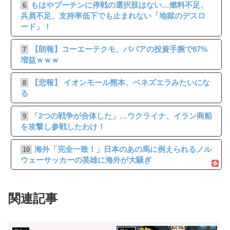
もはやプーチンに停戦の選択肢はない…燃料不足、
6
兵員不足、支持率低下でも止まれない「地獄のデスロ
ード」！
【朗報】コーエーテクモ、ババアの投資手腕で87%
7
増益ｗｗｗ
【悲報】 イオンモール熊本、ベネズエラみたいにな
8
る
「2つの戦争が合体した」…ウクライナ、イラン商船
9
を攻撃し参戦したわけ！
海外「完全一致！」日本のあの馬に例えられるノル
10
ウェーサッカーの英雄に海外が大騒ぎ
関連記事