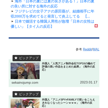
海外「日本の夏には夏の良さがある！」日本の夏
の良い所に対する海外の反応
フジテレビの女子アナの原田葵が、結婚相手に年
収2000万を求めてると発言して炎上してる 【...
日本で婚活する韓国人男性が急増「日本の女性は
優しい」【タイ人の反応】
参考
Reddit
/
MAL
外国人「人気アニメ制作会社TOP10の極めて
評価の高い作品をまとめた結果」（海外の反
応）
2023.01.17
sekainojump.com
外国人「アニメSPY×FAMILYで笑いをこらえ
きれなくなったシーンｗｗｗ」（海外の反
応）