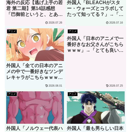
海外の反応【逃げ上手の若
外国人「BLEACHがスタ
君 第二期】第14話感想
ー・ウォーズとコラボして
「巴御前というと、とある
たって知ってる？」→「何
ゲームオタクを思い浮かべ
でそこに一護が？」（海外
2026.07.26
2026.07.16
てしまうんだが･･･」
の反応）
アニメ
アニメ
外国人「日本のアニメで一
番好きなお父さんがこちら
ｗｗｗ」→「とても良い人
そうだね！」（海外の反
応）
外国人「全ての日本のアニ
メの中で一番好きなツンデ
レキャラがこちらｗｗｗ」
（海外の反応）
2026.08.01
2026.07.25
アニメ
アニメ
外国人「ノルウェー代表ハ
外国人「最も男らしい日本