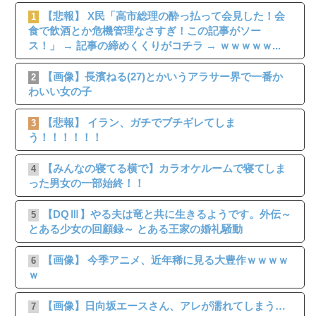
【悲報】 X民「高市総理の酔っ払って会見した！会
1
食で飲酒とか危機管理なさすぎ！この記事がソー
ス！」 → 記事の締めくくりがコチラ → ｗｗｗｗｗ...
【画像】長濱ねる(27)とかいうアラサー界で一番か
2
わいい女の子
【悲報】 イラン、ガチでブチギレてしま
3
う！！！！！！
【みんなの寝てる横で】カラオケルームで寝てしま
4
った男女の一部始終！！
【DQⅢ】やる夫は竜と共に生きるようです。外伝～
5
とある少女の回顧録～ とある王家の婚礼騒動
【画像】 今季アニメ、近年稀に見る大豊作ｗｗｗｗ
6
ｗ
【画像】日向坂エースさん、アレが濡れてしまう…
7