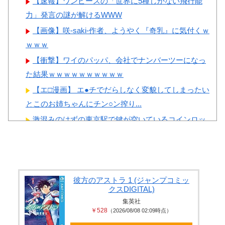
【速報】ワンピースの「世界に5種しかない飛行能
力」発言の謎が解けるWWW
【画像】咲-saki-作者、ようやく『奇乳』に気付くｗ
ｗｗｗ
【衝撃】ワイのパッパ、会社でナンバーツーになっ
た結果ｗｗｗｗｗｗｗｗｗｗ
【エ□漫画】 エ●チでだらしなく変貌してしまったい
とこのお姉ちゃんにチン○ン搾り...
激混みのはずの東京駅で鍵が空いているコインロッ
カーが散見、「ラッキー」と思って中...
【投稿動画】 トー横女子さん、わずか3,000円をもら
うために大人のチ●ポをしゃ...
【閲覧注意】 有名タレント(48歳)、生配信中に自傷
彼方のアストラ 1 (ジャンプコミッ
クスDIGITAL)
行為。想像の10倍エグくてフ...
集英社
ジャンポケ斎藤と代理人のやりとり、「地獄すぎて
￥528
（2026/08/08 02:09時点）
完全にコントになってる……」と衝撃...