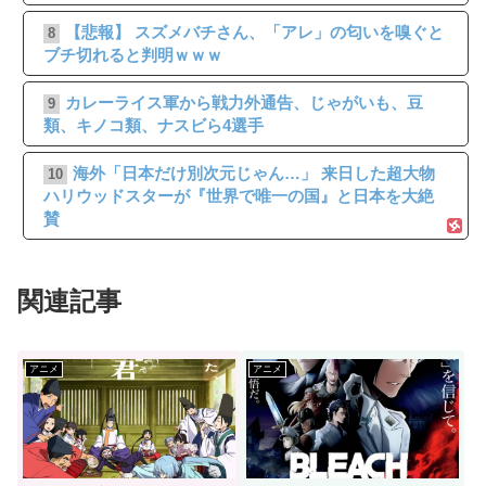
【悲報】 スズメバチさん、「アレ」の匂いを嗅ぐと
8
ブチ切れると判明ｗｗｗ
カレーライス軍から戦力外通告、じゃがいも、豆
9
類、キノコ類、ナスビら4選手
海外「日本だけ別次元じゃん…」 来日した超大物
10
ハリウッドスターが『世界で唯一の国』と日本を大絶
賛
関連記事
アニメ
アニメ