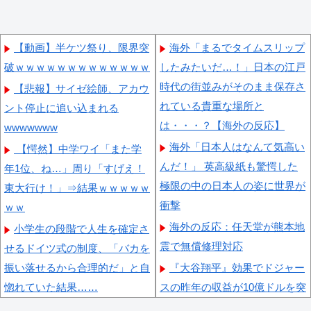
【動画】半ケツ祭り、限界突
海外「まるでタイムスリップ
破ｗｗｗｗｗｗｗｗｗｗｗｗｗ
したみたいだ…！」日本の江戸
時代の街並みがそのまま保存さ
【悲報】サイゼ絵師、アカウ
れている貴重な場所と
ント停止に追い込まれる
は・・・？【海外の反応】
wwwwwww
海外「日本人はなんて気高い
【愕然】中学ワイ「また学
んだ！」 英高級紙も驚愕した
年1位、ね…」周り「すげえ！
極限の中の日本人の姿に世界が
東大行け！」⇒結果ｗｗｗｗｗ
衝撃
ｗｗ
海外の反応：任天堂が熊本地
小学生の段階で人生を確定さ
震で無償修理対応
せるドイツ式の制度、「バカを
振い落せるから合理的だ」と自
『大谷翔平』効果でドジャー
惚れていた結果……
スの昨年の収益が10億ドルを突
破した事が明らかに（海外の反
愛煙家・岸谷蘭丸「喫煙者の