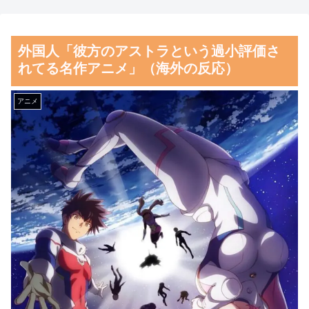
応）
権利がマジで侵害されてる」と
私見 「いくら税金を我々が払
海外「彼らこそ真のヒーロー
外国人「彼方のアストラという過小評価さ
ってるんだと」
だ！」手術中に大地震が起きた
れてる名作アニメ」（海外の反応）
熊本総合病院の映像を見た海外
【朗報】齋藤飛鳥、前屈みで
の反応
完全に見えてる動画が拡散され
アニメ
てしまう…
韓国人「この夏、韓国人が東
京へ行くしかない理由がこち
磁気嵐、地球由来のイオンが
ら…」→「快適そうでめちゃく
主導…JAXAの衛星「あらせ」
ちゃ羨ましい…（ﾌﾞﾙﾌﾞﾙ」＝
が観測！
韓国の反応
舌を絡ませて、唾液交換して
韓国人「韓国に10年間の出場
── ちゅっちゅしながらの濃厚
権剥奪や過去ワールドカップ、
エッ画像♪
オリンピック予選の記録削除を
海外「日本よ、お前がナンバ
要求するFIFA公式制裁を海外メ
ーワンだ」 熊本地震直後の日
ディアが報道！」
本の対応のスピードに世界が衝