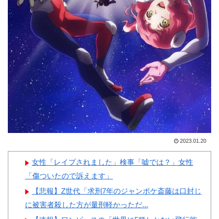
韓国人「韓国人の日本への好
撃
感度が最高記録を達成した理
【画像】顔100点、体30点の
由」
女ｗｗｗ
韓国人「韓国サッカー協会の
性接待問題のとんでもない言い
訳がこちら…」→「もはや自白
だろこれ…（ﾌﾞﾙﾌﾞﾙ」＝韓国
Powered by livedoor 相互RSS
の反応
韓国が独自開発したと自慢す
る甘いトマト、実はそこら辺の
2023.01.20
トマトに砂糖水を注入していた
だけなのが判明して大問題にw
女性「レイプされました」検事「嘘では？」女性
「傷ついたので訴えます」
【悲報】Z世代「求刑7年のジャンポケ斎藤は口封じ
に被害者殺した方が量刑軽かっただ...
Powered by livedoor 相互RSS