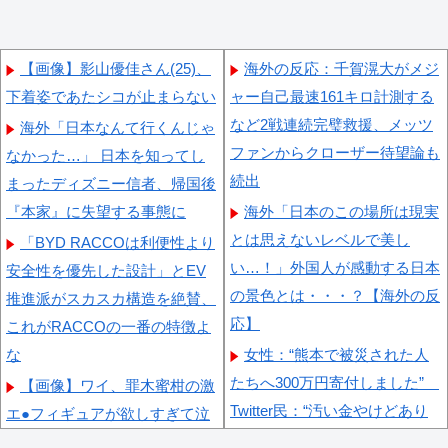
【画像】影山優佳さん(25)、
海外の反応：千賀滉大がメジ
下着姿であたシコが止まらない
ャー自己最速161キロ計測する
など2戦連続完璧救援、メッツ
海外「日本なんて行くんじゃ
ファンからクローザー待望論も
なかった…」 日本を知ってし
続出
まったディズニー信者、帰国後
『本家』に失望する事態に
海外「日本のこの場所は現実
とは思えないレベルで美し
「BYD RACCOは利便性より
い…！」外国人が感動する日本
安全性を優先した設計」とEV
の景色とは・・・？【海外の反
推進派がスカスカ構造を絶賛、
応】
これがRACCOの一番の特徴よ
な
女性：“熊本で被災された人
たちへ300万円寄付しました”
【画像】ワイ、罪木蜜柑の激
Twitter民：“汚い金やけどあり
エ●フィギュアが欲しすぎて泣
がとう” 【海外の反応】
く・・・・・・