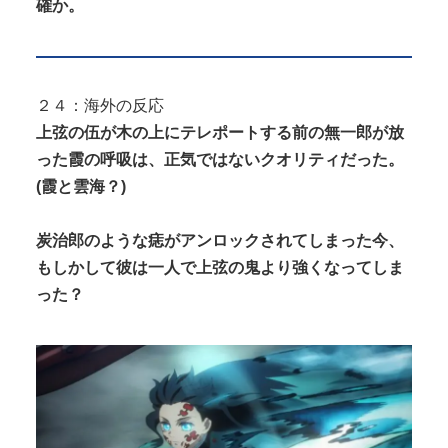
確か。
２４：海外の反応
上弦の伍が木の上にテレポートする前の無一郎が放
った霞の呼吸は、正気ではないクオリティだった。
(霞と雲海？)
炭治郎のような痣がアンロックされてしまった今、
もしかして彼は一人で上弦の鬼より強くなってしま
った？