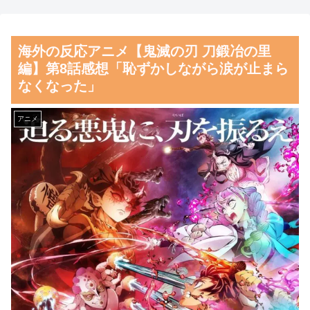
大地震が起きても手術をやり
【画像】閉店間際の回転ず
遂げる日本の医療チーム、海外
し、ネタの量がバグってると話
海外の反応アニメ【鬼滅の刃 刀鍛冶の里
でも凄すぎると絶賛
題にｗｗｗｗｗ
編】第8話感想「恥ずかしながら涙が止まら
海外「さすが日本！」日本と
【朗報】齋藤飛鳥、前屈みで
なくなった」
ドイツの仕事効率の差が分かる
完全に見えてる動画が拡散され
数字に海外が大騒ぎ
てしまう…
アニメ
韓国人「日本の柴犬くん散歩
磁気嵐、地球由来のイオンが
中の暑さに耐えられなかった結
主導…JAXAの衛星「あらせ」
果」
が観測！
韓国人「韓国サッカー協会関
舌を絡ませて、唾液交換して
係者が『不適切接待は慣行だっ
── ちゅっちゅしながらの濃厚
た』と衝撃発言！日韓ワールド
エッ画像♪
カップ4強にも疑いの視線が向
海外「日本よ、お前がナンバ
けられる」
ーワンだ」 熊本地震直後の日
韓国人「フランスの有力紙も
本の対応のスピードに世界が衝