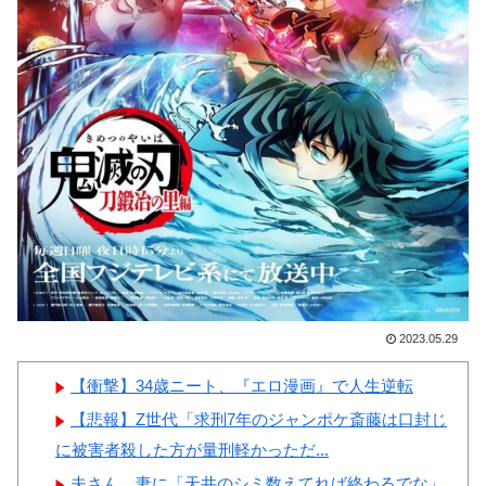
大韓サッカー協会前代未聞の不
撃
祥事を詳細に報道！」→「国際
【画像】顔100点、体30点の
的スキャンダルに発展してしま
女ｗｗｗ
う‥」
韓国人「我が国がクウェート
戦で行った審判買収が本当に深
刻である理由がこちら…」
Powered by livedoor 相互RSS
→「これはダメなやつ…（ﾌﾞﾙ
ﾌﾞﾙ」＝韓国の反応
中国人「サッカーW杯の日本
戦で、何回も映っていたこの女
2023.05.29
性は一体誰？」 中国人「なん
という上品さ」「どう見ても一
【衝撃】34歳ニート、『エロ漫画』で人生逆転
般人ではない」
【悲報】Z世代「求刑7年のジャンポケ斎藤は口封じ
に被害者殺した方が量刑軽かっただ...
夫さん、妻に「天井のシミ数えてれば終わるでな」