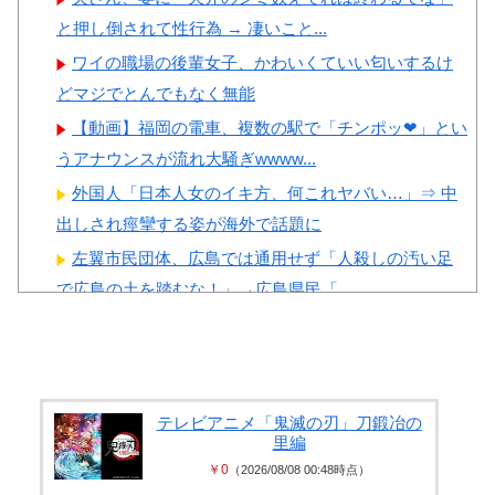
と押し倒されて性行為 → 凄いこと...
Powered by livedoor 相互RSS
ワイの職場の後輩女子、かわいくていい匂いするけ
どマジでとんでもなく無能
【動画】福岡の電車、複数の駅で「チンポッ❤」とい
うアナウンスが流れ大騒ぎwwww...
外国人「日本人女のイキ方、何これヤバい…」⇒ 中
出しされ痙攣する姿が海外で話題に
左翼市民団体、広島では通用せず「人殺しの汚い足
で広島の土を踏むな！」→広島県民「...
乳首の立ちっぷりが凄い女社長のひなの花音が中出
し解禁
【エ□画像】 ビリー・アイリッシュ、マ○コ（女性
器）披露
テレビアニメ「鬼滅の刃」刀鍛冶の
里編
彼女がタヒんだ。悲しみに暮れながらも彼女の分ま
￥0
（2026/08/08 00:48時点）
で精一杯生きようと誓った。だが実は...