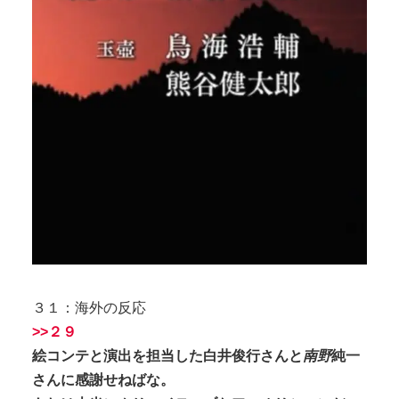
３１：海外の反応
>>２９
絵コンテと演出を担当した白井俊行さんと
南野
純一
さんに感謝せねばな。