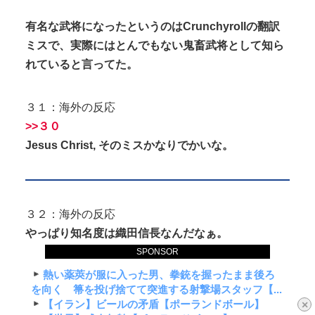
有名な武将になったというのはCrunchyrollの翻訳
ミスで、実際にはとんでもない鬼畜武将として知ら
れていると言ってた。
３１：海外の反応
>>３０
Jesus Christ, そのミスかなりでかいな。
３２：海外の反応
やっぱり知名度は織田信長なんだなぁ。
SPONSOR
熱い薬莢が服に入った男、拳銃を握ったまま後ろ
を向く 箒を投げ捨てて突進する射撃場スタッフ【...
【イラン】ビールの矛盾【ポーランドボール】
×