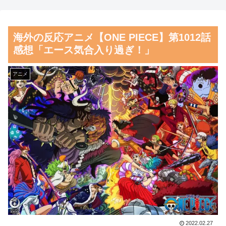
『障害者への配慮が足りない』
が大騒ぎ
という批判は害悪。障害者に関
海外「”京都の鳥”は良いぞ」
海外の反応アニメ【ONE PIECE】第1012話
わると損をするのは事実。」
小規模だけどお勧めな日本の観
感想「エース気合入り過ぎ！」
【画像】東京のライオンさ
光名所／お店に対する海外の反
ん、溶ける
応
アニメ
【朗報】齋藤飛鳥、前屈みで
韓国人「日本がここまでの観
完全に見えてる動画が拡散され
光大国に発展した本当の理由が
てしまう…
こちら…」→「昔から日本は愛
されてた…（ﾌﾞﾙﾌﾞﾙ」＝韓国
磁気嵐、地球由来のイオンが
の反応
主導…JAXAの衛星「あらせ」
が観測！
韓国人「韓国サッカー協会の
性接待報道、海外でも大騒ぎ
舌を絡ませて、唾液交換して
に・・・2002年W杯4強の記録
── ちゅっちゅしながらの濃厚
取り消しの声も」→「マジで国
エッ画像♪
の恥だ」「2002年まで疑う価値
海外「日本よ、お前がナンバ
2022.02.27