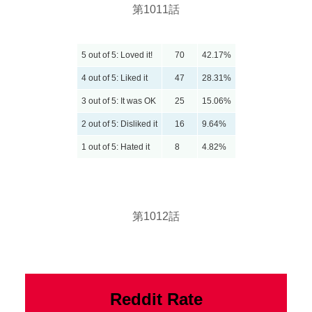
第1011話
5 out of 5: Loved it!
70
42.17%
4 out of 5: Liked it
47
28.31%
3 out of 5: It was OK
25
15.06%
2 out of 5: Disliked it
16
9.64%
1 out of 5: Hated it
8
4.82%
第1012話
Reddit Rate