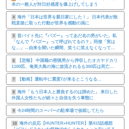
本の一般人が対日好感度を爆上げしてしまう
海外「日本は世界を親日家にした！」 日本代表が敗
4
戦直後に取った行動が世界を感動の渦に
昔バイト先に『パズー』ってあだ名の男がいた。私
5
「なんで『パズー』って呼ばれてるの？」同僚「実は
な…」→由来を聞いた瞬間、笑うに笑えなくなって…
【悲報】 中国籍の密猟男から押収したオカヤドカリ
6
1100匹、奄美大島の海に放流されるも300匹は死亡…
【動画】運転中に震度7が来るとこうなる…
7
海外「もう日本人と勝負するのは諦めた」 来日した
8
外国人女性たちが続々と自信を失う事態に
今24時間のスーパーの駐車場で仮眠してたら
9
海外の反応【HUNTER×HUNTER】第415話感想
10