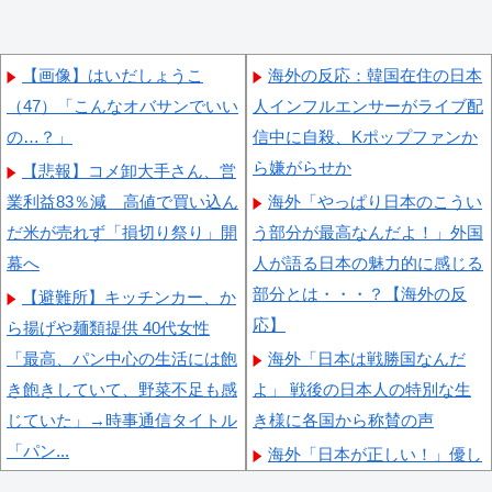
【画像】はいだしょうこ
海外の反応：韓国在住の日本
（47）「こんなオバサンでいい
人インフルエンサーがライブ配
の…？」
信中に自殺、Kポップファンか
ら嫌がらせか
【悲報】コメ卸大手さん、営
業利益83％減 高値で買い込ん
海外「やっぱり日本のこうい
だ米が売れず「損切り祭り」開
う部分が最高なんだよ！」外国
幕へ
人が語る日本の魅力的に感じる
部分とは・・・？【海外の反
【避難所】キッチンカー、か
応】
ら揚げや麺類提供 40代女性
「最高、パン中心の生活には飽
海外「日本は戦勝国なんだ
き飽きしていて、野菜不足も感
よ」 戦後の日本人の特別な生
じていた」→時事通信タイトル
き様に各国から称賛の声
「パン...
海外「日本が正しい！」優し
ドワンゴ川上「みい山への
い日本人に甘える外国人に海外