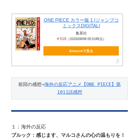
【画像】 美少女「女性の皆さんへ。パンツを履かず
にを履いてみてください」
【悲報】 中国、橋の欄干が強風一発で粉々に 鉄筋ゼ
ONE PIECE カラー版 1 (ジャンプコ
ミックスDIGITAL)
ロ 当局「接着剤でくっつけただ...
Powered by livedoor 相互RSS
集英社
PTA会長「PTA参加拒否した親へ最終警告。こうなっ
￥518
（2026/08/08 05:51時点）
てもいい？」
Amazonで見る
Powered by livedoor 相互RSS
前回の感想→
海外の反応アニメ【ONE PIECE】第
1011話感想
１：海外の反応
ブルック：感じます、マルコさんの心の温もりを！