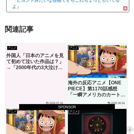
「ビヨンドみたいな怪物ですらこれちょっと引いてる
よ」
関連記事
アニメ
アニメ
外国人「日本のアニメを見
て初めて泣いた作品は？」
→「2000年代の3大泣ける
アニメ」（海外の反応）
海外の反応アニメ【ONE
PIECE】第1170話感想
「一瞬アメリカのカートゥ
ーンでも見てるのかと思っ
2026.07.31
2026.08.04
たわ」
SPONSOR
アニメ
アニメ
×