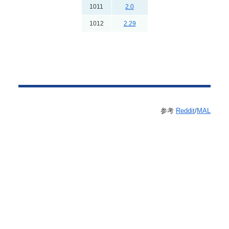
1011
2.0
1012
2.29
参考
Reddit
/
MAL