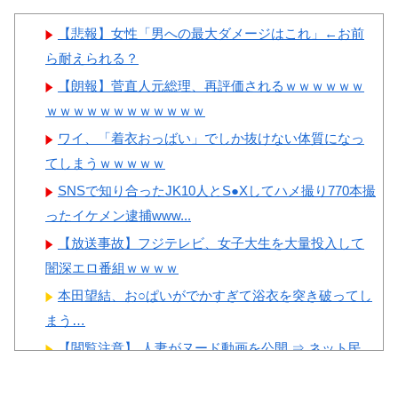
がある」「国民や国が築いた国
ーワンだ」 熊本地震直後の日
格をサッカー選手が足で蹴り飛
本の対応のスピードに世界が衝
【悲報】女性「男への最大ダメージはこれ」←お前
ばすね」
撃
ら耐えられる？
韓国人「日本の柴犬くん散歩
【画像】顔100点、体30点の
【朗報】菅直人元総理、再評価されるｗｗｗｗｗｗ
中の暑さに耐えられなかった結
女ｗｗｗ
ｗｗｗｗｗｗｗｗｗｗｗｗ
果」
ワイ、「着衣おっばい」でしか抜けない体質になっ
韓国人「最近の日本アニメ業
てしまうｗｗｗｗｗ
界の勢力図を変えたと言われる
SNSで知り合ったJK10人とS●Xしてハメ撮り770本撮
作品がこちら…」→「こういう
Powered by livedoor 相互RSS
ったイケメン逮捕www...
のが面白い…（ﾌﾞﾙﾌﾞﾙ」＝韓
【放送事故】フジテレビ、女子大生を大量投入して
国の反応
闇深エロ番組ｗｗｗｗ
韓国人「韓国サッカー協会関
本田望結、お○ぱいがでかすぎて浴衣を突き破ってし
係者が『不適切接待は慣行だっ
まう…
た』と衝撃発言！日韓ワールド
【閲覧注意】 人妻がヌード動画を公開 ⇒ ネット民
カップ4強にも疑いの視線が向
「赤ちゃんに絶対に母乳を上げな...
けられる」