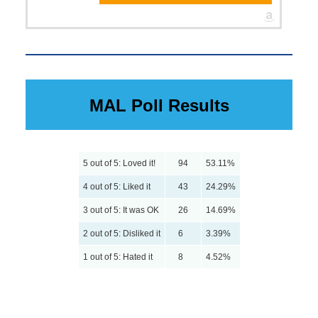
MAL Poll Results
5 out of 5: Loved it!
94
53.11%
4 out of 5: Liked it
43
24.29%
3 out of 5: It was OK
26
14.69%
2 out of 5: Disliked it
6
3.39%
1 out of 5: Hated it
8
4.52%