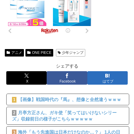
アニメ
ONE PIECE
少年ジャンプ
シェアする
X
Facebook
はてブ
【画像】戦国時代の『馬』、想像と全然違うｗｗｗ
1
月亭方正さん、ガキ使「笑ってはいけないシリー
2
ズ」収録前日の様子がこちらｗｗｗｗｗ
海外「もう先進国は日本だけなのか…？」 1人の日
3