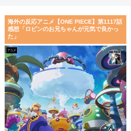
の対応ぶりに海外大絶賛
シア。
海外「先進国で日本だけパス
【朗報】齋藤飛鳥、前屈みで
海外の反応アニメ【ONE PIECE】第1117話
ポート所有率が低すぎる、何故
完全に見えてる動画が拡散され
感想「ロビンのお兄ちゃんが元気で良かっ
なのか」
てしまう…
た」
韓国人「大韓航空の熊本地震
磁気嵐、地球由来のイオンが
飲料水支援に対する日本人の反
主導…JAXAの衛星「あらせ」
アニメ
応をご覧ください・・・」
が観測！
→「」
舌を絡ませて、唾液交換して
韓国人「悲報：FIFA会長にさ
── ちゅっちゅしながらの濃厚
え2002年W杯で韓国が審判を買
エッ画像♪
収していたと思われていた模
海外「日本よ、お前がナンバ
様…（ﾌﾞﾙﾌﾞﾙ」＝韓国の反応
ーワンだ」 熊本地震直後の日
韓国人「日本のサッカー協会
本の対応のスピードに世界が衝
も性接待やってるんじゃないで
撃
すか？」
【画像】顔100点、体30点の