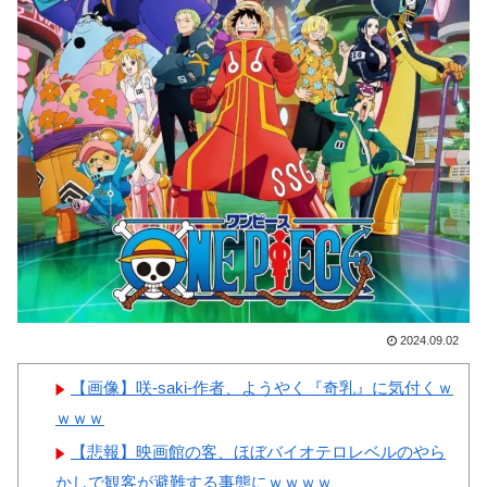
韓国人「韓国サッカー協会の
女ｗｗｗ
審判買収、遂に海外でも話題
に…」→「2002年の栄光まで疑
われる…（ﾌﾞﾙﾌﾞﾙ」＝韓国の
反応
Powered by livedoor 相互RSS
韓国人「今海外で韓国2002W
杯ベスト4も怪しいと言われて
るよ！性接待がバレちゃったか
らね」
2024.09.02
Powered by livedoor 相互RSS
【画像】咲-saki-作者、ようやく『奇乳』に気付くｗ
ｗｗｗ
【悲報】映画館の客、ほぼバイオテロレベルのやら
かしで観客が避難する事態にｗｗｗｗ