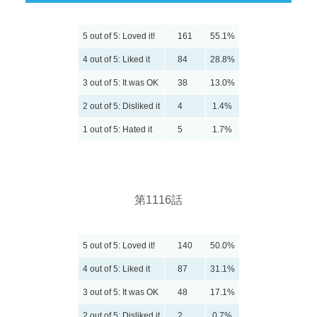
5 out of 5: Loved it!
161
55.1%
4 out of 5: Liked it
84
28.8%
3 out of 5: It was OK
38
13.0%
2 out of 5: Disliked it
4
1.4%
1 out of 5: Hated it
5
1.7%
第1116話
5 out of 5: Loved it!
140
50.0%
4 out of 5: Liked it
87
31.1%
3 out of 5: It was OK
48
17.1%
2 out of 5: Disliked it
2
0.7%