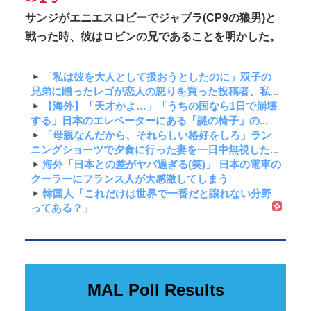
サンジがエニエスロビーでジャブラ(CP9の狼男)と
戦った時、彼はロビンの兄であることを明かした。
「私は彼を大人として扱おうとしたのに」双子の
兄弟に贈ったレゴが恋人の怒りを買った投稿者、私...
【海外】「天才かよ…」「うちの国なら1日で崩壊
する」日本のエレベーターにある「謎の椅子」の...
「母親なんだから、それらしい格好をしろ」ラン
ニングショーツで夕食に行った妻を一日中無視した...
海外「日本との差がヤバ過ぎる(笑)」 日本の電車の
クーラーにフランス人が大感激してしまう
韓国人「これだけは世界で一番だと譲れない分野
ってある？」
MAL Poll Results