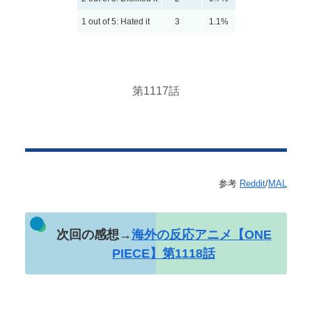
1 out of 5: Hated it
3
1.1%
第1117話
参考
Reddit
/
MAL
次回の感想→
海外の反応アニメ【ONE
PIECE】第1118話