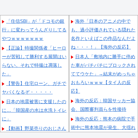
「住信SBI」が「ドコモの銀
海外「日本のアニメの中で
行」に変わってうんざりしてる
も、過小評価されている隠れた
やつｗｗｗｗｗｗｗ
名作といえばこの作品なんだよ
ね・・・！」【海外の反応】
【正論】特撮関係者「ヒーロ
ーが苦戦して勝利する展開はい
日本人「敷地内に勝手に停め
らない。それで特撮は凋落し
た車がバチバチにブロックされ
た」
ててウケた」→結末がめっちゃ
おもろいｗｗｗ【タイ人の反
【警告】住宅ローン、ガチで
応】
ヤバくなるぞ・・・・・
海外の反応：韓国サッカー協
日本の地震被害に支援したの
会、国際審判員らを性接待
に…「韓国産の水は水洗トイレ
に」
海外の反応：熊本の病院で手
術中に熊本地震が発生、大揺れ
【動画】野菜売りのおじさん
の中でも患者を守った医師たち
にドローンを特攻させるおそロ