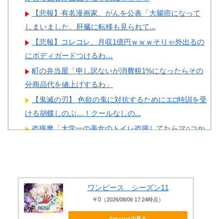
【悲報】有名漫画家、がんを公表「大腸癌になって
しまいました。肝臓に転移も見られて...
【悲報】コレコレ、月収1億円ｗｗｗそりゃ外出るの
にボディガードつけるわ…
町の弁当屋「申し訳ないが消費税1%になったらその
分商品代を値上げするわ」
【鬼滅の刃】 色欲の鬼に対抗するためにエ□特訓を受
ける胡蝶しのぶ…！クールなしの...
盗撮魔「大学一の美女のトイレ盗撮してたらマ○コか
ら精●出てきたんだが…」（動画あ...
【画像】 日本共産党の街宣車、ほんと碌でもないな
積水ハウス「地面師に55億円騙し取られた…」ワイ
「はえーかわいそう…会社滅茶苦茶...
ワンピース シーズン11
￥0
（2026/08/06 17:24時点）
美人JDが彼氏のオ○ニー用に送った動画、勝手に晒さ
れて学校中の”共有オカズ” に...
Amazonで見る