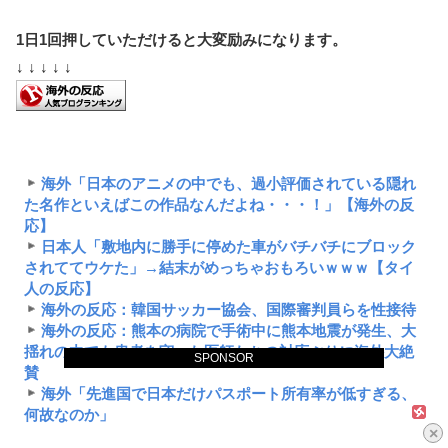
1日1回押していただけると大変励みになります。
↓ ↓ ↓ ↓ ↓
海外「日本のアニメの中でも、過小評価されている隠れ
た名作といえばこの作品なんだよね・・・！」【海外の反
応】
日本人「敷地内に勝手に停めた車がバチバチにブロック
されててウケた」→結末がめっちゃおもろいｗｗｗ【タイ
人の反応】
海外の反応：韓国サッカー協会、国際審判員らを性接待
海外の反応：熊本の病院で手術中に熊本地震が発生、大
揺れの中でも患者を守った医師たちの対応ぶりに海外大絶
SPONSOR
賛
海外「先進国で日本だけパスポート所有率が低すぎる、
何故なのか」
×