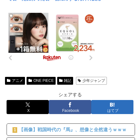
アニメ
ONE PIECE
雑記
少年ジャンプ
シェアする
X
Facebook
はてブ
【画像】戦国時代の『馬』、想像と全然違うｗｗｗ
1