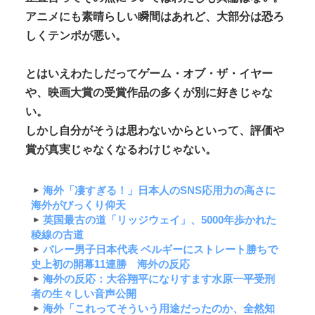
アニメにも素晴らしい瞬間はあれど、大部分は恐ろ
しくテンポが悪い。
とはいえわたしだってゲーム・オブ・ザ・イヤー
や、映画大賞の受賞作品の多くが別に好きじゃな
い。
しかし自分がそうは思わないからといって、評価や
賞が真実じゃなくなるわけじゃない。
海外「凄すぎる！」日本人のSNS応用力の高さに
海外がびっくり仰天
英国最古の道「リッジウェイ」、5000年歩かれた
稜線の古道
バレー男子日本代表 ベルギーにストレート勝ちで
史上初の開幕11連勝 海外の反応
海外の反応：大谷翔平になりすます水原一平受刑
者の生々しい音声公開
海外「これってそういう用途だったのか、全然知