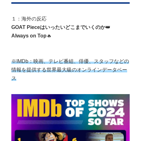
【動画】 じゅぼぼぼ！え！これが芸能人のフｏラ
だ、綺麗な顔とお口でこんなことして...
１：海外の反応
GOAT Pieceはいったいどこまでいくのか
👑
Always on Top
🔥
Powered by livedoor 相互RSS
※IMDb：映画、テレビ番組、俳優、スタッフなどの
情報を提供する世界最大級のオンラインデータベー
ス