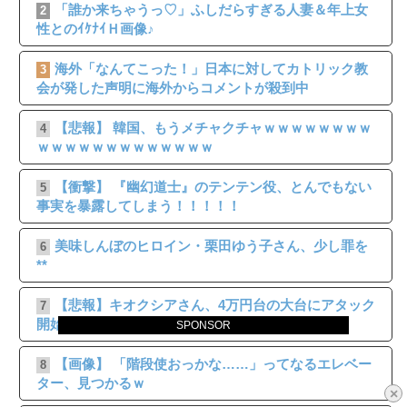
「誰か来ちゃうっ♡」ふしだらすぎる人妻＆年上女
2
性とのｲｹﾅｲＨ画像♪
海外「なんてこった！」日本に対してカトリック教
3
会が発した声明に海外からコメントが殺到中
【悲報】 韓国、もうメチャクチャｗｗｗｗｗｗｗｗ
4
ｗｗｗｗｗｗｗｗｗｗｗｗｗ
【衝撃】 『幽幻道士』のテンテン役、とんでもない
5
事実を暴露してしまう！！！！！
美味しんぼのヒロイン・栗田ゆう子さん、少し罪を
6
**
【悲報】キオクシアさん、4万円台の大台にアタック
7
開始www
SPONSOR
【画像】 「階段使おっかな……」ってなるエレベー
8
ター、見つかるｗ
×