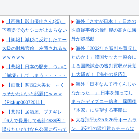
【画像】影山優佳さん(25)、
海外「さすが日本！」日本の
下着姿であたシコが止まらない
医療従事者の倫理観の高さに海
外が超感動
【朗報】減税に反対したエー
ス級の財務官僚、左遷されるｗ
海外「2002年も審判を買収し
ｗｗｗｗｗ
たのか！」韓国サッカー協会に
よる国際試合の審判買収が発覚
【悲報】日本の歴史、ついに
し大騒ぎ！【海外の反応】
『崩壊』してしまう・・・・・
海外「日本なんて行くんじゃ
【画像】関西2大美女 ←く
なかった…」 日本を知ってし
っそかわいいと話題にｗｗｗ
まったディズニー信者、帰国後
【Pickup06072011】
『本家』に失望する事態に
【悲報】居酒屋、ブチギレ
大谷翔平が25＆26号ホームラ
「6人で長居して会計4939円！
ン、3安打の猛打賞もチームは
喋りたいだけなら公園に行って
まさかの6連敗、ドジャース対
くれ！！」