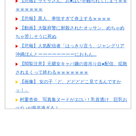
【悲報】ライザさん、お●ぱいを触られてしまうｗｗ
韓国、サッカーW杯予選で審
ｗｗｗｗｗｗ
判を性●接待して買収していた
【悲報】黒人、卑怯すぎて炎上するｗｗｗｗ
ことが判明！ 日本も巻き込ま
れることに
【動画】大阪府警に射殺されたオッサン、めちゃめ
Powered by livedoor 相互RSS
ちゃ苦しそうに死ぬ
韓国人「熊本地震発生時の病
院手術中に突然の大揺れが凄ま
【悲報】人気配信者「はっきり言う、ジャングリア
じい状況だ」
沖縄ほんとーーーーーーーーにおもん...
韓国人「韓国サッカー協会が
【閲覧注意】元臆女キャバ嬢の首吊り自●配信、拡散
行った国際試合の性的接待の全
されまくって終わるｗｗｗｗｗｗｗ
容がこちら…」→「完全に買収
【画像】 女の子「ど、どどどどこ見てるんですか
してる…（ﾌﾞﾙﾌﾞﾙ」＝韓国の
ッ！」
反応
村重杏奈、写真集ヌードがエ□い！乳首透け、巨乳お
○ぱいが最高過ぎる！
この夏菜がシコすぎるｗｗｗｗ
夫さん、妻に「天井のシミ数えてれば終わるでな」
Powered by livedoor 相互RSS
と押し倒されて性行為 → 凄いこと...