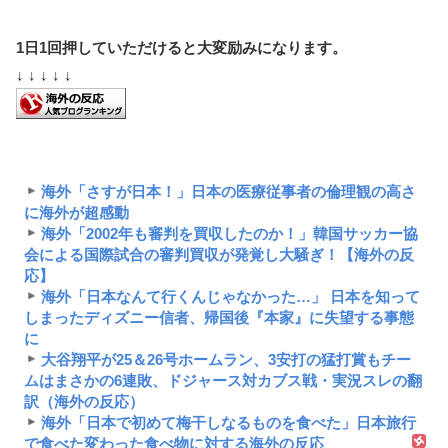
1日1回押していただけると大変励みになります。
↓ ↓ ↓ ↓ ↓
海外「さすが日本！」日本の医療従事者の倫理観の高さ
に海外が超感動
海外「2002年も審判を買収したのか！」韓国サッカー協
会による国際試合の審判買収が発覚し大騒ぎ！【海外の反
応】
海外「日本なんて行くんじゃなかった…」 日本を知って
しまったディズニー信者、帰国後『本家』に失望する事態
に
大谷翔平が25＆26号ホームラン、3安打の猛打賞もチー
ムはまさかの6連敗、ドジャース対カブス戦・実況スレの翻
訳（海外の反応）
海外「日本で初めて梅干しなるものを食べた」日本旅行
で食べた変わった食べ物に対する海外の反応