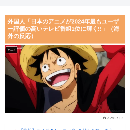
カブス戦・実況スレの翻訳（海
【朗報】齋藤飛鳥、前屈みで
外の反応）
完全に見えてる動画が拡散され
外国人「日本のアニメが2024年最もユーザ
海外「日本で初めて梅干しな
てしまう…
ー評価の高いテレビ番組1位に輝く!!」（海
るものを食べた」日本旅行で食
磁気嵐、地球由来のイオンが
外の反応）
べた変わった食べ物に対する海
主導…JAXAの衛星「あらせ」
外の反応
が観測！
アニメ
韓国人「意外に日本との関係
舌を絡ませて、唾液交換して
が深い地球の裏側の国がこちら
── ちゅっちゅしながらの濃厚
です‥」→「国境を越えた驚く
エッ画像♪
べき歴史のつながり‥」
海外「日本よ、お前がナンバ
韓国人「悲報：サッカー協会
ーワンだ」 熊本地震直後の日
の審判への性接待が事実の場
本の対応のスピードに世界が衝
合、国際試合の出場権を完全剥
撃
奪される模様…（ﾌﾞﾙﾌﾞﾙ」＝
【画像】顔100点、体30点の
2024.07.19
韓国の反応
女ｗｗｗ