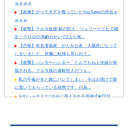
収していたと思われていた模
本の対応のスピードに世界が衝
ｗｗｗｗ
様…（ﾌﾞﾙﾌﾞﾙ」＝韓国の反応
撃
【画像】かつて天下を獲っていたYouTuberの現在ｗ
韓国人「日本のサッカー協会
【画像】顔100点、体30点の
ｗｗｗ
も性接待やってるんじゃないで
女ｗｗｗ
【衝撃】クルタ族虐 殺の犯人、ツェリードニヒで確
すか？」
定！クロロの演劇のせいで2人も無...
韓国人「韓国サッカー協会の
【悲報】有名漫画家、がんを公表「大腸癌になって
審判買収、遂に海外でも話題
しまいました。肝臓に転移も見られて...
に…」→「2002年の栄光まで疑
Powered by livedoor 相互RSS
【衝撃】ハンターハンター、とんでもねえ伏線が発
われる…（ﾌﾞﾙﾌﾞﾙ」＝韓国の
掘される。クルタ族の虐殺犯人がツェ...
反応
私の不倫が夫と娘にバレてしまい、今はお情けで家
に置いてもらっている状態です。行為...
おねショタ？エ□ガキに孕まされる両儀式♥️????
♥️????♥️
Powered by livedoor 相互RSS
【神乳】 脱いだら凄いボーイッシュ女子、ボーイッ
シュがどうでも良くなる ”お○ぱ...