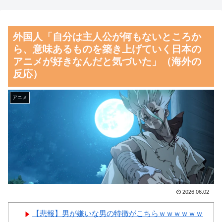
会、国際審判員らを性接待
【悲報】マンガの編集者、令
和になってもグラビアのアイド
海外の反応：熊本の病院で手
外国人「自分は主人公が何もないところか
ルを美味しくいただいていた模
術中に熊本地震が発生、大揺れ
ら、意味あるものを築き上げていく日本の
様。小学館第三者委員会が公表
の中でも患者を守った医師たち
アニメが好きなんだと気づいた」（海外の
の対応ぶりに海外大絶賛
【朗報】齋藤飛鳥、前屈みで
反応）
完全に見えてる動画が拡散され
韓国が独自開発したと自慢す
てしまう…
る甘いトマト、実はそこら辺の
アニメ
トマトに砂糖水を注入していた
磁気嵐、地球由来のイオンが
だけなのが判明して大問題にw
主導…JAXAの衛星「あらせ」
が観測！
韓国人「大韓航空の熊本地震
飲料水支援に対する日本人の反
舌を絡ませて、唾液交換して
応をご覧ください・・・」
── ちゅっちゅしながらの濃厚
→「」
エッ画像♪
2026.06.02
韓国人「悲報：FIFA会長にさ
海外「日本よ、お前がナンバ
え2002年W杯で韓国が審判を買
ーワンだ」 熊本地震直後の日
【悲報】男が嫌いな男の特徴がこちらｗｗｗｗｗｗ