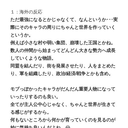
高市首相の熊本視察動画にケチを付けたタレント、
「正体バレバレよな」と黒電話の呼び...
１：海外の反応
【鬼滅の刃】 色欲の鬼に対抗するためにエ□特訓を受
ただ最強になるとかじゃなくて、なんというか･･･実
ける胡蝶しのぶ…！クールなしの...
際にそのキャラの周りにちゃんと世界を作っていく
というか。
例えば小さな村や弱い集団、崩壊した王国とかね。
数人の仲間から始まってどんどん大きな勢力へ成長
していくような物語。
Powered by livedoor 相互RSS
同盟を結んだり、街を発展させたり、人をまとめた
り、軍を組織したり、政治/経済/戦争とかも含め。
モブっぽかったキャラがだんだん重要人物になって
いったりするのも良い。
全てが主人公中心じゃなく、ちゃんと世界が生きて
る感じがするから。
何もないところから何かが育っていくのを見るのが
妙に気持ち良いんだよね。
😂