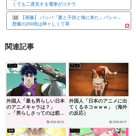
くても二度見する電車がコチラ
【画像】 パッパ「妻と子供と海に来た」パシャ←
10
想像の200倍は神々しくて草
関連記事
アニメ
アニメ
外国人「最も男らしい日本
外国人「日本のアニメに出
のアニメキャラは？」
てくるネコｗｗｗ」（海外
→「男らしさってのは筋肉
の反応）
じゃない」（海外の反応）
2026.08.01
2026.08.07
漫画
アニメ