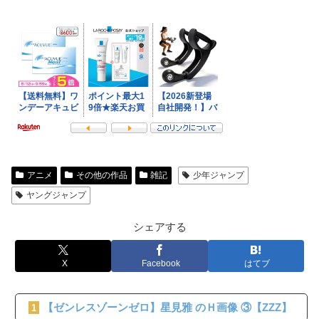
アニメ
その他の作品
雑記
少年ジャンプ
ヤングジャンプ
シェアする
X
Facebook
はてブ
【ゼンレスゾーンゼロ】星見雅 のＨ画像 ③【ZZZ】
1