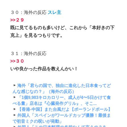
３０：海外の反応
スレ主
>>２９
既に見てるものも多いけど、これから「本好きの下
克上」を見るつもりです。
３１：海外の反応
>>３０
いや良かった作品を教えんかい！
海外「君らの国で、独自に進化した日本食ってど
んな感じなの？」（海外の反応）
「1個9,983キロカロリー、成人が4〜5日かけて食
べる量」店名は『心臓発作グリル』、そこ...
【香港-中国】また台風だよ【ポーランドボール】
外国人「スペインがワールドカップ優勝！最後ま
で初音ミクの呪いが発動」