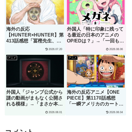
海外の反応
外国人「特に印象に残って
【HUNTER×HUNTER】第
る最近の日本のアニメの
413話感想「冨樫先生、あ
OP/EDは？」→「一回も飛
なたこそが本物の天才で
ばしたことないわ」（海外
2026.07.20
2026.08.06
す」
の反応）
アニメ
アニメ
外国人「ジャンプ公式から
海外の反応アニメ【ONE
謎の動画がまもなく公開さ
PIECE】第1170話感想
れる模様」→「まさか本当
「一瞬アメリカのカートゥ
にくるのか？！」（海外の
ーンでも見てるのかと思っ
2026.08.01
2026.08.04
反応）
たわ」