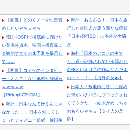
【画像】どのくノ一を快楽責
海外「あるある！」日本を旅
めしたいｗｗｗｗｗ
行した外国人が患う新たな症状
「日本後PTSD」に海外が大騒
韓国KOSPIで徹底的に儲けた
ぎ
い某海外資本、韓国人投資家に
楽観的すぎる未来予測を提示し
海外「日本のアニメの中で
て……
も、過小評価されている隠れた
名作といえばこの作品なんだよ
【画像】コミケのインタビュ
ね・・・！」【海外の反応】
ー、とんでもない逸材が登場ｗ
ｗｗｗｗｗ
日本人「敷地内に勝手に停め
【Pickup07092041】
た車がバチバチにブロックされ
ててウケた」→結末がめっちゃ
海外「日本なんて行くんじゃ
おもろいｗｗｗ【タイ人の反
なかった…」 日本を知ってし
応】
まったディズニー信者、帰国後
『本家』に失望する事態に
海外の反応：韓国サッカー協