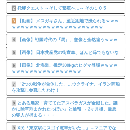
托卵クエスト ～そして繁殖へ…～ その１０５
2
【動画】 メスガキさん、至近距離で撮られるｗｗｗ
3
ｗｗｗｗｗｗｗｗｗｗｗｗｗｗｗｗｗｗｗｗｗ
【画像】戦国時代の『馬』、想像と全然違うｗｗｗ
4
【画像】 日本共産党の街宣車、ほんと碌でもないな
5
【画像】 北海道、推定300kgのヒグマ登場ｗｗｗｗ
6
ｗｗｗｗｗｗｗｗｗｗｗｗｗｗｗｗ
「2つの戦争が合体した」…ウクライナ、イラン商船
7
を攻撃し参戦したわけ！
とある農家「育ててたアスパラガスが全滅した。誰
8
かに除草剤まかれたっぽい」と通報 → 2ヶ月後、最悪
の犯人が捕まる・・・
X民「東京駅にスゴイ電車がいた…」→マニアでな
9