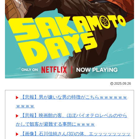
韓国人「韓国サッカー協会の
【画像】顔100点、体30点の
審判買収、遂に海外でも話題
女ｗｗｗ
に…」→「2002年の栄光まで疑
われる…（ﾌﾞﾙﾌﾞﾙ」＝韓国の
反応
韓国人「今海外で韓国2002W
Powered by livedoor 相互RSS
杯ベスト4も怪しいと言われて
るよ！性接待がバレちゃったか
らね」
2025.09.26
【悲報】男が嫌いな男の特徴がこちらｗｗｗｗｗｗ
ｗｗｗｗ
Powered by livedoor 相互RSS
【悲報】映画館の客、ほぼバイオテロレベルのやら
かしで観客が避難する事態にｗｗｗｗ
【画像】石川佳純さん(31)の体、エッッッッッッッッ