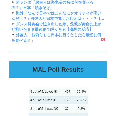
オランダ「お前らは海水浴の時に何を食べる
の？」日本「焼きそば」
海外「なんで日本ではこんなにクオリティが高い
んだ！？」外国人が日本で驚くお店とは・・・？【...
ダンス発表会で泣き出した娘、父親が舞台に上が
り抱いたまま最後まで踊りきる【海外の反応】
外国人「お前らもし日本に行くとしたら最初に何
を食べる？」
MAL Poll Results
5 out of 5: Loved it!
457
65.9%
4 out of 5: Liked it
178
25.6%
3 out of 5: It was OK
37
5.3%