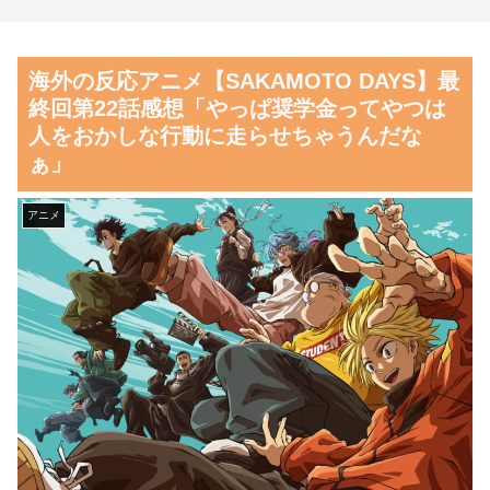
の対応ぶりに海外大絶賛
石破前首相も同環境だったこと
は忘れる
海外「先進国で日本だけパス
海外の反応アニメ【SAKAMOTO DAYS】最
ポート所有率が低すぎる、何故
【朗報】齋藤飛鳥、前屈みで
終回第22話感想「やっぱ奨学金ってやつは
なのか」
完全に見えてる動画が拡散され
人をおかしな行動に走らせちゃうんだな
てしまう…
韓国人「大韓航空の熊本地震
ぁ」
飲料水支援に対する日本人の反
磁気嵐、地球由来のイオンが
応をご覧ください・・・」
主導…JAXAの衛星「あらせ」
アニメ
→「」
が観測！
韓国人「悲報：FIFA会長にさ
舌を絡ませて、唾液交換して
え2002年W杯で韓国が審判を買
── ちゅっちゅしながらの濃厚
収していたと思われていた模
エッ画像♪
様…（ﾌﾞﾙﾌﾞﾙ」＝韓国の反応
海外「日本よ、お前がナンバ
韓国人「日本のサッカー協会
ーワンだ」 熊本地震直後の日
も性接待やってるんじゃないで
本の対応のスピードに世界が衝
すか？」
撃