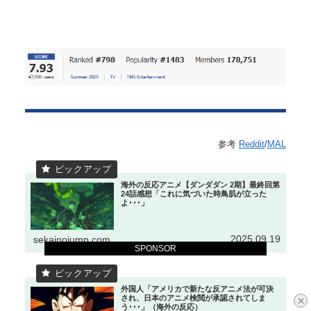
参考
Reddit
/
MAL
海外の反応アニメ【ダンダダン 2期】最終回第
24話感想「これに気づいた時鳥肌が立った
よ･･･」
2025.09.19
sekainojump.com
SPONSOR
外国人「アメリカで新たな反アニメ法が可決
され、日本のアニメ検閲が承認されてしま
×
う･･･」（海外の反応）