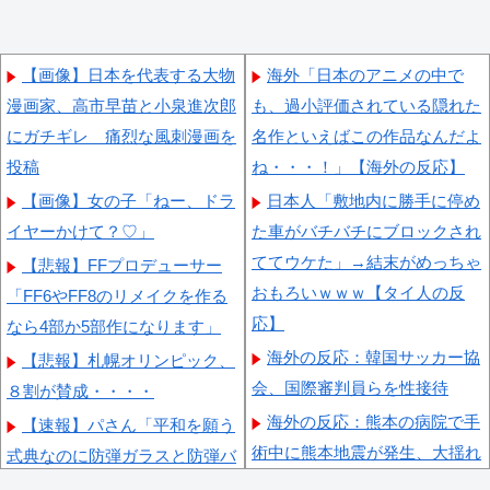
【画像】日本を代表する大物
海外「日本のアニメの中で
漫画家、高市早苗と小泉進次郎
も、過小評価されている隠れた
にガチギレ 痛烈な風刺漫画を
名作といえばこの作品なんだよ
投稿
ね・・・！」【海外の反応】
【画像】女の子「ねー、ドラ
日本人「敷地内に勝手に停め
イヤーかけて？♡」
た車がバチバチにブロックされ
ててウケた」→結末がめっちゃ
【悲報】FFプロデューサー
おもろいｗｗｗ【タイ人の反
「FF6やFF8のリメイクを作る
応】
なら4部か5部作になります」
海外の反応：韓国サッカー協
【悲報】札幌オリンピック、
会、国際審判員らを性接待
８割が賛成・・・・
海外の反応：熊本の病院で手
【速報】パさん「平和を願う
術中に熊本地震が発生、大揺れ
式典なのに防弾ガラスと防弾バ
の中でも患者を守った医師たち
ッグSP」安倍元首相の悲劇や