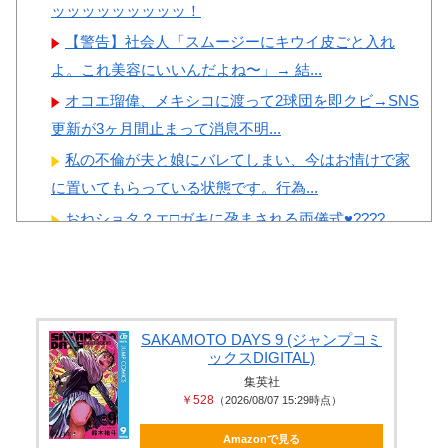
ッッッッッッッッッ！
【警告】社会人「スムージーにキウイ皮ごと入れ
よ。これ美容にいいんだよね〜」→ 結...
オコエ瑠偉、メキシコに渡って2球団を即クビ→SNS
更新が3ヶ月間止まって消息不明...
私の不倫が夫と娘にバレてしまい、今はお情けで家
に置いてもらっている状態です。行為...
おねショタ？エ□ガキに孕まされる両儀式♥️????
♥️????♥️
【神乳】 脱いだら凄いボーイッシュ女子、ボーイッ
シュがどうでも良くなる ”お○ぱ...
高市首相の熊本視察動画にケチを付けたタレント、
SAKAMOTO DAYS 9 (ジャンプコミ
ックスDIGITAL)
「正体バレバレよな」と黒電話の呼び...
集英社
【鬼滅の刃】 色欲の鬼に対抗するためにエ□特訓を受
￥528
（2026/08/07 15:29時点）
ける胡蝶しのぶ…！クールなしの...
Amazonで見る