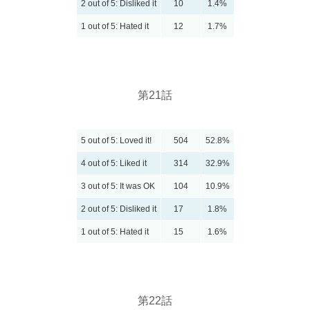
2 out of 5: Disliked it
10
1.4%
1 out of 5: Hated it
12
1.7%
第21話
5 out of 5: Loved it!
504
52.8%
4 out of 5: Liked it
314
32.9%
3 out of 5: It was OK
104
10.9%
2 out of 5: Disliked it
17
1.8%
1 out of 5: Hated it
15
1.6%
第22話