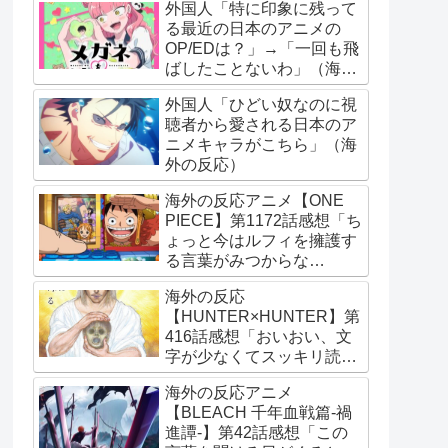
外国人「特に印象に残って
る最近の日本のアニメの
OP/EDは？」→「一回も飛
ばしたことないわ」（海外
の反応）
外国人「ひどい奴なのに視
聴者から愛される日本のア
ニメキャラがこちら」（海
外の反応）
海外の反応アニメ【ONE
PIECE】第1172話感想「ち
ょっと今はルフィを擁護す
る言葉がみつからな
い･･･」
海外の反応
【HUNTER×HUNTER】第
416話感想「おいおい、文
字が少なくてスッキリ読め
るぞ！！」
海外の反応アニメ
【BLEACH 千年血戦篇-禍
進譚-】第42話感想「この