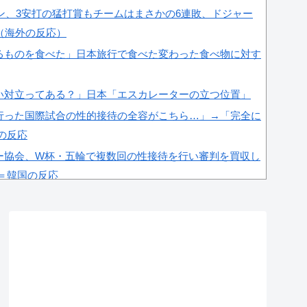
ラン、3安打の猛打賞もチームはまさかの6連敗、ドジャー
（海外の反応）
るものを食べた」日本旅行で食べた変わった食べ物に対す
い対立ってある？」日本「エスカレーターの立つ位置」
行った国際試合の性的接待の全容がこちら…」→「完全に
国の反応
ー協会、W杯・五輪で複数回の性接待を行い審判を買収し
」＝韓国の反応
肘をついてはいけない？日本の食事マナーが想像以上に厳
これが日本の食事マナーか？‥」
杯予選で外国人審判に性接待したことが発覚！」
全に定着！ブームを超えて一つのジャンルとして日本人全
ﾙ」＝韓国の反応