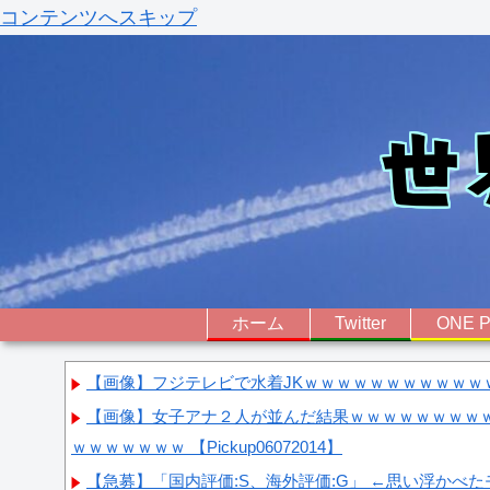
コンテンツへスキップ
ホーム
Twitter
ONE P
【画像】フジテレビで水着JKｗｗｗｗｗｗｗｗｗｗｗ
【画像】女子アナ２人が並んだ結果ｗｗｗｗｗｗｗｗ
ｗｗｗｗｗｗｗ 【Pickup06072014】
【急募】「国内評価:S、海外評価:G」 ←思い浮かべたモ