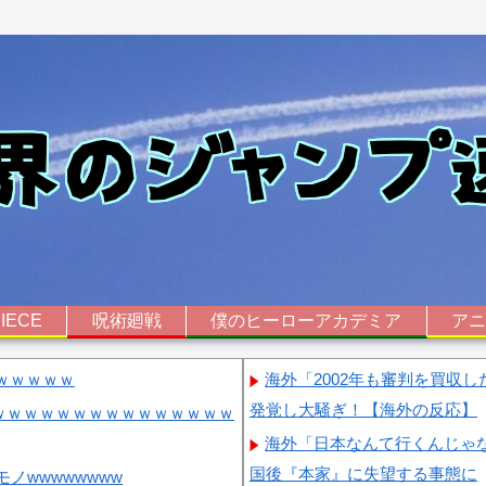
IECE
呪術廻戦
僕のヒーローアカデミア
ア
ｗｗｗｗｗ
海外「2002年も審判を買収
発覚し大騒ぎ！【海外の反応】
ｗｗｗｗｗｗｗｗｗｗｗｗｗｗｗ
海外「日本なんて行くんじゃ
国後『本家』に失望する事態に
ノwwwwwwww