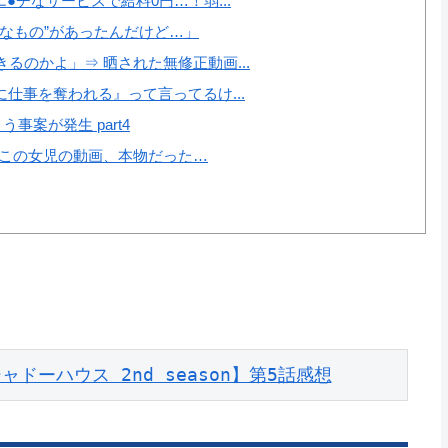
●チなサービスで給料0円…！弱...
なもの”があったんだけど…」
のかよ」⇒ 晒された無修正動画...
仕事を奪われる』って言ってるけ...
案が発生 part4
いこの女児の動画、本物だった…
ドーハウス 2nd season】第5話感想