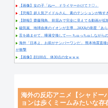
【画像】女の子「ねー、ドライヤーかけて？♡」
【悲報】超人気アイドルさん、素のテンションが怖す
【朗報】齋藤飛鳥、前屈みで完全に見えてる動画が拡
磁気嵐、地球由来のイオンが主導…JAXAの衛星「あ
舌を絡ませて、唾液交換して── ちゅっちゅしながら
海外「日本よ、お前がナンバーワンだ」 熊本地震直後
が衝撃
【画像】顔100点、体30点の女ｗｗｗ
Powered by livedoor 相互RSS
海外の反応アニメ【シャドーハウス
ョンは歩くミームみたいな存