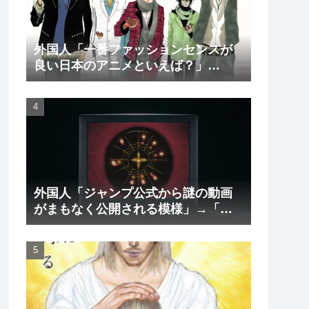
外国人「一番ファッションセンスが
良い日本のアニメといえば？」
→「一択でしょ」（海外の反応）
外国人「ジャンプ公式から謎の動画
がまもなく公開される模様」→「ま
さか本当にくるのか？！」（海外の
反応）