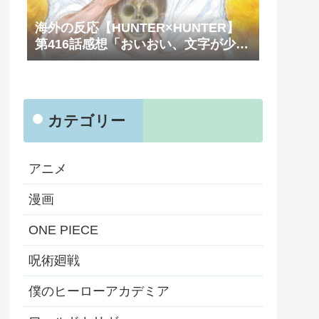
海外の反応【HUNTER×HUNTER】
第416話感想「おいおい、文字が少な
くてスッキリ読めるぞ！！」
カテゴリー
アニメ
漫画
ONE PIECE
呪術廻戦
僕のヒーローアカデミア