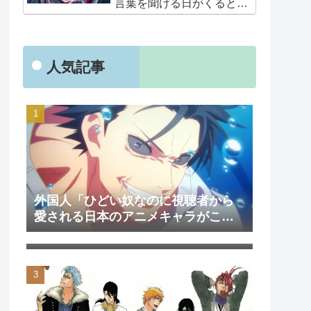
言葉を聞ける日がくると
は･･･夢みたいだ」
人気記事
外国人「ひどい奴なのに視聴者から
愛される日本のアニメキャラがこち
外国人「日本のアニメを見て初めて
ら」（海外の反応）
泣いた作品は？」→「2000年代の3大
泣けるアニメ」（海外の反応）