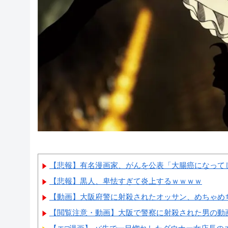
【悲報】有名漫画家、がんを公表「大腸癌になってし
【悲報】黒人、卑怯すぎて炎上するｗｗｗｗ
【動画】大阪府警に射殺されたオッサン、めちゃめ
【閲覧注意・動画】大阪で警察に射殺された男の動画