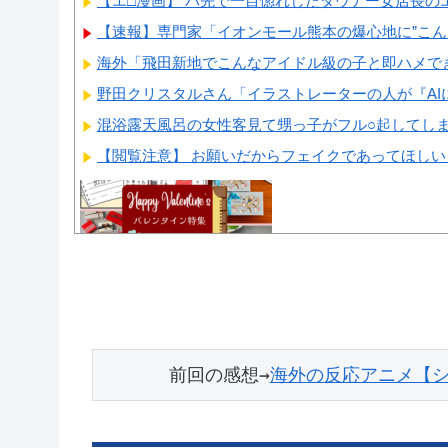
【エ□漫画】 バ先で一目惚れしたダウナー女店長のエ
【速報】専門家「イオンモール熊本の爆心地に”こん
海外「飛田新地でこんなアイドル級の子と即ハメできる
野田クリスタルさん「イラストレーターの人が『AIに
混浴露天風呂の女性客見て甥っ子がフル○起してしまう事
【閲覧注意】 お願いだからフェイクであってほし
Powered by livedoor 相互RSS
前回の感想→
海外の反応アニメ【シャ