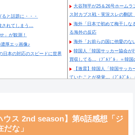
大谷翔平が25＆26号ホーム
ス対カブス戦・実況スレの翻訳
ぎると話題に・・・
海外「日本で初めて梅干しな
散されてしまう…
る海外の反応
らせ」が観測！
海外「お前らの国に他愛のな
の濃厚エッ画像♪
韓国人「韓国サッカー協会が
の日本の対応のスピードに世界
買収してる…（ﾌﾞﾙﾌﾞﾙ」＝韓
【激震】韓国人「韓国サッカ
ていたことが発覚…（ﾌﾞﾙﾌﾞﾙ
韓国人「日本ではテーブルに
格すぎて韓国人が衝撃！」→「
韓国人「韓国サッカー協会W
韓国人「日本が韓国文学が完
 2nd season】第6話感想「ジ
員に愛されてる模様…（ﾌﾞﾙﾌﾞ
在だな」