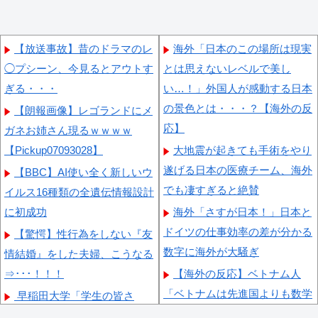
【放送事故】昔のドラマのレ
海外「日本のこの場所は現実
◯プシーン、今見るとアウトす
とは思えないレベルで美し
ぎる・・・
い…！」外国人が感動する日本
の景色とは・・・？【海外の反
【朗報画像】レゴランドにメ
応】
ガネお姉さん現るｗｗｗｗ
【Pickup07093028】
大地震が起きても手術をやり
遂げる日本の医療チーム、海外
【BBC】AI使い全く新しいウ
でも凄すぎると絶賛
イルス16種類の全遺伝情報設計
に初成功
海外「さすが日本！」日本と
ドイツの仕事効率の差が分かる
【驚愕】性行為をしない『友
数字に海外が大騒ぎ
情結婚』をした夫婦、こうなる
⇒･･･！！！
【海外の反応】ベトナム人
「ベトナムは先進国よりも数学
早稲田大学「学生の皆さ
に秀でているのになぜ後進国な
ん、近隣飲食店での無銭飲食は