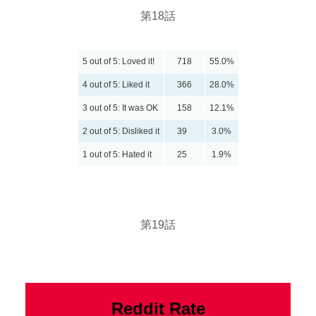
第18話
5 out of 5: Loved it!
718
55.0%
4 out of 5: Liked it
366
28.0%
3 out of 5: It was OK
158
12.1%
2 out of 5: Disliked it
39
3.0%
1 out of 5: Hated it
25
1.9%
第19話
Reddit Rate