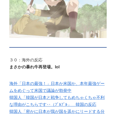
３０：海外の反応
まさかの暴れ牛再登場。lol
海外「日本の最強！」日本か米国か、本年最強ゲー
ムをめぐって米国で議論が勃発中
韓国人「韓国が日本と戦争してもめちゃくちゃ不利
な理由がこちらです‥（ﾌﾞﾙﾌﾞﾙ」 韓国の反応
韓国人「密かに日本が我が国を遥かにリードする分