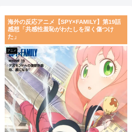
んだ？」
やめてください」
海外10代「日本を好意的に見
【朗報】齋藤飛鳥、前屈みで
海外の反応アニメ【SPY×FAMILY】第19話
ている？それとも否定的に見て
完全に見えてる動画が拡散され
感想「共感性羞恥がわたしを深く傷つけ
いる？投票結果がこちら」
てしまう…
た」
韓国人「我が国がクウェート
磁気嵐、地球由来のイオンが
戦で行った審判買収が本当に深
主導…JAXAの衛星「あらせ」
アニメ
刻である理由がこちら…」
が観測！
→「これはダメなやつ…（ﾌﾞﾙ
舌を絡ませて、唾液交換して
ﾌﾞﾙ」＝韓国の反応
── ちゅっちゅしながらの濃厚
韓国人「“韓国サッカー”性接
エッ画像♪
待の試合結果をご覧ください」
海外「日本よ、お前がナンバ
→「マッサージ効果は間違いな
ーワンだ」 熊本地震直後の日
いねｗ」「これが本当のベッド
本の対応のスピードに世界が衝
サッカーだ」
撃
韓国人「過去のW杯で韓国代
【画像】顔100点、体30点の