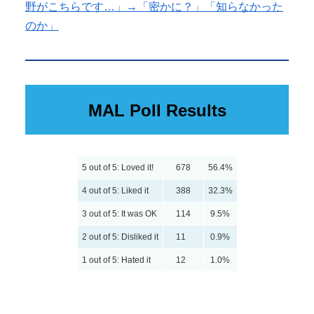
野がこちらです…」→「密かに？」「知らなかった
のか」
MAL Poll Results
5 out of 5: Loved it!
678
56.4%
4 out of 5: Liked it
388
32.3%
3 out of 5: It was OK
114
9.5%
2 out of 5: Disliked it
11
0.9%
1 out of 5: Hated it
12
1.0%