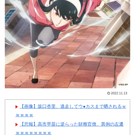
表がドーピング検査をすり抜け
女ｗｗｗ
るように注射していたものがこ
ちら…」→「恥ずかしい…（ﾌﾞ
ﾙﾌﾞﾙ」＝韓国の反応
韓国人「日本の耐震設計技術
Powered by livedoor 相互RSS
が凄いと言うけど韓国の圧勝だ
よね？」
韓国人「韓国サッカー協会、
外国人審判に“性接待”報
道・・・」→「2002年の審判買
収が事実だったのか？」「日本
2022.11.13
人が言ってたこと正しかった
ね・・・」「もうサッカー代
【画像】坂口杏里、逃走してウ●カスまで晒されるｗ
表、サッカー協会解散しよう」
ｗｗｗｗ
【悲報】高市早苗に逆らった財務官僚、異例の左遷
ｗｗｗｗｗｗｗｗ