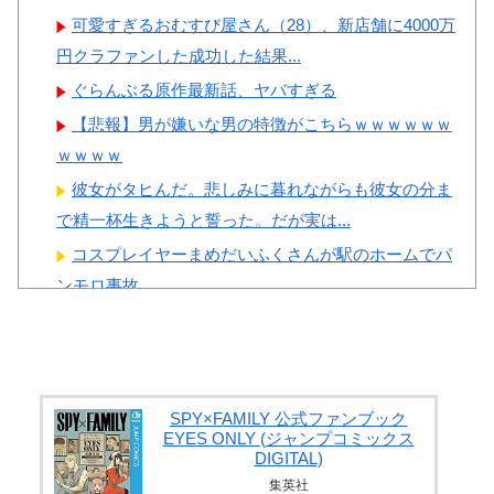
可愛すぎるおむすび屋さん（28）、新店舗に4000万
Powered by livedoor 相互RSS
円クラファンした成功した結果...
ぐらんぶる原作最新話、ヤバすぎる
【悲報】男が嫌いな男の特徴がこちらｗｗｗｗｗｗ
ｗｗｗｗ
彼女がタヒんだ。悲しみに暮れながらも彼女の分ま
で精一杯生きようと誓った。だが実は...
コスプレイヤーまめだいふくさんが駅のホームでパ
ンモロ事故
生配信中に猫に乳首ポロリさせられた10代美少女の
アーカイブ、500万再生越えｗｗ...
【画像】 誰とエ●チしたいか見解が別れる六人衆
【画像】 イケおじ(54)、JK10人とハメ撮り770本撮っ
SPY×FAMILY 公式ファンブック
EYES ONLY (ジャンプコミックス
て逮捕ｗｗｗｗｗｗｗ
DIGITAL)
集英社