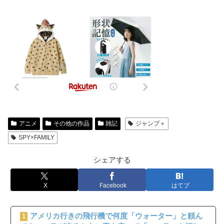
アニメ
その他の作品
雑記
ジャンプ＋
SPY×FAMILY
シェアする
X
Facebook
はてブ
アメリカ行きの飛行機で何度「ウォーター」と頼ん
1