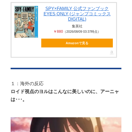
【速報】 熊本県知事「報道に強い不満・苦情が寄せ
SPY×FAMILY 公式ファンブック
EYES ONLY (ジャンプコミックス
られている」→TBSの報道特集が...
DIGITAL)
集英社
￥880
（2026/08/09 03:37時点）
Amazonで見る
Powered by livedoor 相互RSS
１：海外の反応
ロイド視点のヨルはこんなに美しいのに、アーニャ
は･･･。