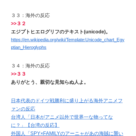
３３：海外の反応
>>３２
エジプトヒエログリフのテキスト(unicode)。
https://en.wikipedia.org/wiki/Template:Unicode_chart_Egy
ptian_Hieroglyphs
３４：海外の反応
>>３３
ありがとう、親切な見知らぬ人よ。
日本代表のドイツ戦勝利に盛り上がる海外アニメフ
ァンの反応
台湾人「日本がアニメ以外で世界一な物ってな
に？」【台湾の反応】
外国人「SPY×FAMILYのアーニャがあの海賊に襲い