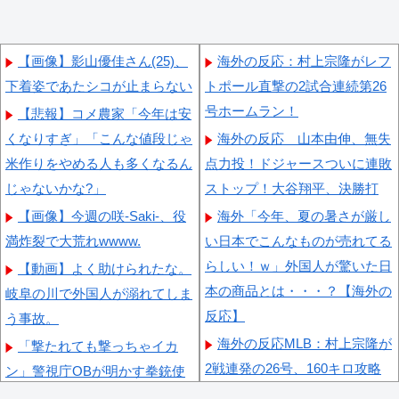
【画像】影山優佳さん(25)、
海外の反応：村上宗隆がレフ
下着姿であたシコが止まらない
トポール直撃の2試合連続第26
号ホームラン！
【悲報】コメ農家「今年は安
くなりすぎ」「こんな値段じゃ
海外の反応 山本由伸、無失
米作りをやめる人も多くなるん
点力投！ドジャースついに連敗
じゃないかな?」
ストップ！大谷翔平、決勝打
【画像】今週の咲-Saki-、役
海外「今年、夏の暑さが厳し
満炸裂で大荒れwwww.
い日本でこんなものが売れてる
らしい！ｗ」外国人が驚いた日
【動画】よく助けられたな。
本の商品とは・・・？【海外の
岐阜の川で外国人が溺れてしま
反応】
う事故。
海外の反応MLB：村上宗隆が
「撃たれても撃っちゃイカ
2戦連発の26号、160キロ攻略
ン」警視庁OBが明かす拳銃使
のポール直撃弾で首位攻防戦＆
用の葛藤…河内長野「2発で射