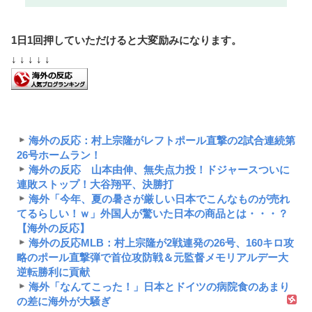
1日1回押していただけると大変励みになります。
↓ ↓ ↓ ↓ ↓
海外の反応：村上宗隆がレフトポール直撃の2試合連続第
26号ホームラン！
海外の反応 山本由伸、無失点力投！ドジャースついに
連敗ストップ！大谷翔平、決勝打
海外「今年、夏の暑さが厳しい日本でこんなものが売れ
てるらしい！ｗ」外国人が驚いた日本の商品とは・・・？
【海外の反応】
海外の反応MLB：村上宗隆が2戦連発の26号、160キロ攻
略のポール直撃弾で首位攻防戦＆元監督メモリアルデー大
逆転勝利に貢献
海外「なんてこった！」日本とドイツの病院食のあまり
の差に海外が大騒ぎ