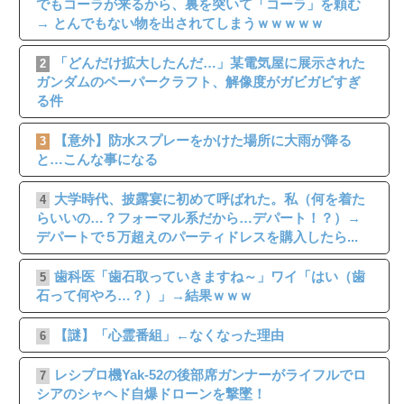
でもコーラが来るから、裏を突いて「コーラ」を頼む
→ とんでもない物を出されてしまうｗｗｗｗｗ
「どんだけ拡大したんだ…」某電気屋に展示された
2
ガンダムのペーパークラフト、解像度がガビガビすぎ
る件
【意外】防水スプレーをかけた場所に大雨が降る
3
と…こんな事になる
大学時代、披露宴に初めて呼ばれた。私（何を着た
4
らいいの…？フォーマル系だから…デパート！？）→
デパートで５万超えのパーティドレスを購入したら...
歯科医「歯石取っていきますね～」ワイ「はい（歯
5
石って何やろ…？）」→結果ｗｗｗ
【謎】「心霊番組」←なくなった理由
6
レシプロ機Yak-52の後部席ガンナーがライフルでロ
7
シアのシャヘド自爆ドローンを撃墜！