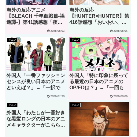
海外の反応アニメ
海外の反応
【BLEACH 千年血戦篇-禍
【HUNTER×HUNTER】第
進譚-】第41話感想「夜一
416話感想「おいおい、文
は全てのアニメの中で最も
字が少なくてスッキリ読め
2026.08.03
2026.08.04
hotな女性キャラクターだ
るぞ！！」
とわたしは思います」
アニメ
アニメ
外国人「一番ファッション
外国人「特に印象に残って
センスが良い日本のアニメ
る最近の日本のアニメの
といえば？」→「一択でし
OP/EDは？」→「一回も飛
ょ」（海外の反応）
ばしたことないわ」（海外
2026.07.30
2026.08.06
の反応）
アニメ
アニメ
外国人「わたしが一番好き
な黒髪ロングの日本のアニ
メキャラクターがこちら」
→「お前はわかってる」