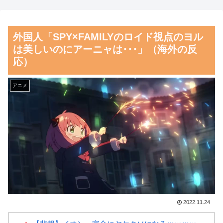
元監督メモリアルデー逆転勝利
殺」なぜ起きた？
に貢献
【朗報】齋藤飛鳥、前屈みで
外国人「SPY×FAMILYのロイド視点のヨル
海外「なんてこった！」日本
完全に見えてる動画が拡散され
は美しいのにアーニャは･･･」（海外の反
とドイツの病院食のあまりの差
てしまう…
応）
に海外が大騒ぎ
磁気嵐、地球由来のイオンが
韓国人「韓国人が日本旅行で
主導…JAXAの衛星「あらせ」
アニメ
一番美味しいと感じた日本料理
が観測！
がこちらです‥」→「極上の旨
舌を絡ませて、唾液交換して
味が詰まっていた」
── ちゅっちゅしながらの濃厚
韓国人「日本の村上宗隆、
エッ画像♪
100マイルのシンカーを逆方向
海外「日本よ、お前がナンバ
に・・・2戦連発の26号ソロホ
ーワンだ」 熊本地震直後の日
ームラン」→「羨ましすぎる
本の対応のスピードに世界が衝
韓国はこんな打者がいなのか」
撃
2022.11.24
「アジア打者GOAT」【MLB】
【画像】顔100点、体30点の