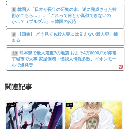
韓国人「日本が長年の研究の末、遂に完成させた技
8
術がこちら…」→「これって何とか真似できないの
か…？（ブルブル」＝韓国の反応
【画像】 どう見ても殺人犯には見えない殺人犯、捕
9
まる
熊本県で最大震度7の地震 およそ4万6000戸が停電
10
宇城市で火事 家屋倒壊・怪我人情報多数、イオンモー
ルで爆発音
関連記事
アニメ
漫画