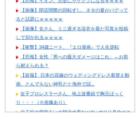
【悲報】イオン、完全にヤケクソになるｗｗｗｗ
韓国人「日本がJリーグ開幕
女ｗｗｗ
【画像】閉店間際の回転ずし、ネタの量がバグって
戦で記録した歴代最多観客数が
ると話題にｗｗｗｗｗ
こちら…」→「Kリーグとは次
元が違う…（ﾌﾞﾙﾌﾞﾙ」＝韓国
【画像】女さん、ミニ過ぎる浴衣を着た写真を投稿
の反応
して叩かれるｗｗｗｗ
Powered by livedoor 相互RSS
韓国人「日本の甲子園で美人
【衝撃】34歳ニート、『エロ漫画』で人生逆転
すぎる女子高校生マネージャー
【悲報】女性「男への最大ダメージはこれ」←お前
が見つかり話題に！」→「青春
ら耐えられる？
のワンシーンみたい‥」
【盗撮】 日本の花嫁のウェディングドレス着替え動
韓国人「昨日Jリーグで韓国
画、とんでもない神乳だと海外で話...
人選手絶対やってはいけないプ
女子プロレスラーさん、地上波番組で胸元ぱっく
レーで退場となる」
り・・・（※画像あり）
元子役の紫堂るいの競泳水着お○ぱいポロリ具合がエ
□い
【ガチ】 幼稚園の20代美女先生、園児のパパとの浮
Powered by livedoor 相互RSS
気セ○クス動画が流出して終わる