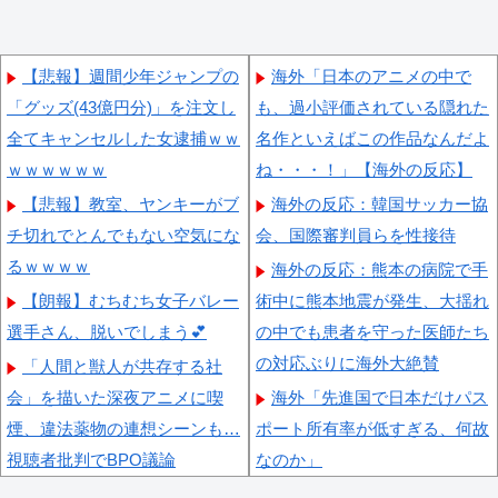
【悲報】週間少年ジャンプの
海外「日本のアニメの中で
「グッズ(43億円分)」を注文し
も、過小評価されている隠れた
全てキャンセルした女逮捕ｗｗ
名作といえばこの作品なんだよ
ｗｗｗｗｗｗ
ね・・・！」【海外の反応】
【悲報】教室、ヤンキーがブ
海外の反応：韓国サッカー協
チ切れでとんでもない空気にな
会、国際審判員らを性接待
るｗｗｗｗ
海外の反応：熊本の病院で手
【朗報】むちむち女子バレー
術中に熊本地震が発生、大揺れ
選手さん、脱いでしまう💕
の中でも患者を守った医師たち
の対応ぶりに海外大絶賛
「人間と獣人が共存する社
会」を描いた深夜アニメに喫
海外「先進国で日本だけパス
煙、違法薬物の連想シーンも…
ポート所有率が低すぎる、何故
視聴者批判でBPO議論
なのか」
【動画】YouTuber山口達也さ
海外「さすが日本！」日本の