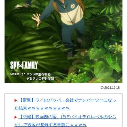
韓国人「韓国のネットフリッ
【画像】顔100点、体30点の
クスで初めて１位になった日本
女ｗｗｗ
のコンテンツについて」「今シ
ーズンは女性が可愛い」
韓国人「意外に日本との関係
が深い地球の裏側の国がこちら
Powered by livedoor 相互RSS
です‥」→「国境を越えた驚く
べき歴史のつながり‥」
2023.10.15
Powered by livedoor 相互RSS
【衝撃】ワイのパッパ、会社でナンバーツーになっ
た結果ｗｗｗｗｗｗｗｗｗｗ
【悲報】映画館の客、ほぼバイオテロレベルのやら
かしで観客が避難する事態にｗｗｗｗ