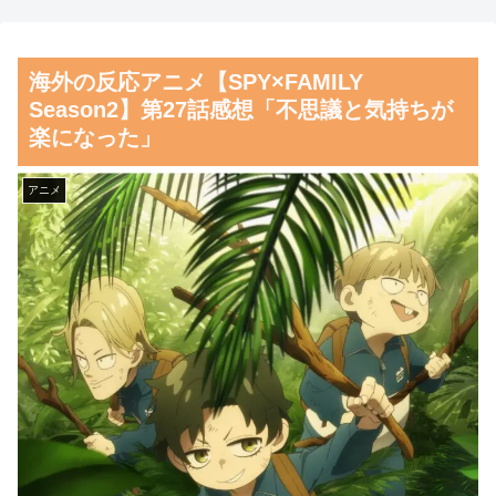
ん、チェンソーで竹を切るだけ
医療従事者の倫理観の高さに海
で600万再生ｗｗｗｗｗｗｗｗ
外が超感動
海外の反応アニメ【SPY×FAMILY
【朗報】齋藤飛鳥、前屈みで
韓国人「韓国サッカー協会の
Season2】第27話感想「不思議と気持ちが
完全に見えてる動画が拡散され
審判買収、遂に海外でも話題
楽になった」
てしまう…
に…」→「2002年の栄光まで疑
われる…（ﾌﾞﾙﾌﾞﾙ」＝韓国の
磁気嵐、地球由来のイオンが
アニメ
反応
主導…JAXAの衛星「あらせ」
が観測！
韓国人「どうやら五輪サッカ
ー日韓戦でも審判の接待があっ
舌を絡ませて、唾液交換して
た模様…」→「メダル剥奪なの
── ちゅっちゅしながらの濃厚
では…？（ﾌﾞﾙﾌﾞﾙ」＝韓国の
エッ画像♪
反応
海外「日本よ、お前がナンバ
韓国人「MLBで日本人より韓
ーワンだ」 熊本地震直後の日
国人選手のほうがこの能力だけ
本の対応のスピードに世界が衝
は上だよね」
撃