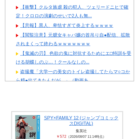
【衝撃】クルタ族虐 殺の犯人、ツェリードニヒで確
定！クロロの演劇のせいで2人も無...
【悲報】黒人、卑怯すぎて炎上するｗｗｗｗ
【閲覧注意】元臆女キャバ嬢の首吊り自●配信、拡散
されまくって終わるｗｗｗｗｗｗｗ
【鬼滅の刃】 色欲の鬼に対抗するためにエ□特訓を受
ける胡蝶しのぶ…！クールなしの...
盗撮魔「大学一の美女のトイレ盗撮してたらマ○コか
ら精●出てきたんだが…」（動画あ...
【画像】 日本共産党の街宣車、ほんと碌でもないな
積水ハウス「地面師に55億円騙し取られた…」ワイ
「はえーかわいそう…会社滅茶苦茶...
美人JDが彼氏のオ○ニー用に送った動画、勝手に晒さ
SPY×FAMILY 12 (ジャンプコミック
スDIGITAL)
れて学校中の”共有オカズ” に...
集英社
￥572
（2026/08/07 11:14時点）