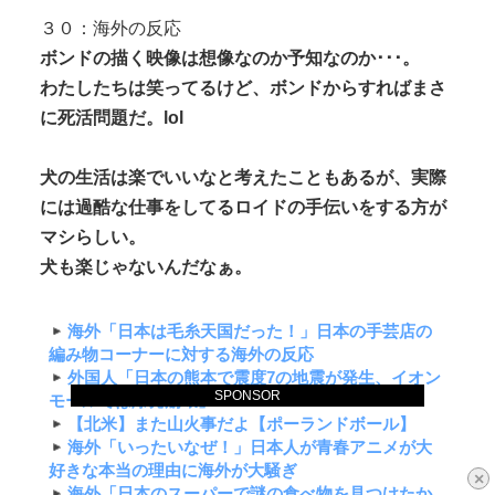
３０：海外の反応
ボンドの描く映像は想像なのか予知なのか･･･。
わたしたちは笑ってるけど、ボンドからすればまさ
に死活問題だ。lol
犬の生活は楽でいいなと考えたこともあるが、実際
には過酷な仕事をしてるロイドの手伝いをする方が
マシらしい。
犬も楽じゃないんだなぁ。
海外「日本は毛糸天国だった！」日本の手芸店の
編み物コーナーに対する海外の反応
外国人「日本の熊本で震度7の地震が発生、イオン
SPONSOR
モールでは爆発崩壊」
【北米】また山火事だよ【ポーランドボール】
海外「いったいなぜ！」日本人が青春アニメが大
好きな本当の理由に海外が大騒ぎ
×
海外「日本のスーパーで謎の食べ物を見つけたか