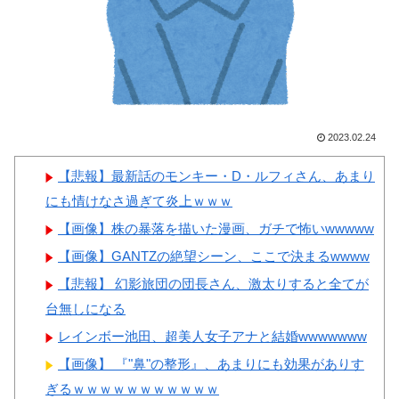
て羨ましいと感じることがこち
【画像】顔100点、体30点の
ら…」→「日本は規模が違う国
女ｗｗｗ
だから…（ﾌﾞﾙﾌﾞﾙ」＝韓国の
反応
韓国人「日本全国から選び抜
かれた日本で最も可愛い高校1
Powered by livedoor 相互RSS
2023.02.24
年生がこの方です‥」→「これ
【悲報】最新話のモンキー・D・ルフィさん、あまり
が日本のレベル‥」
にも情けなさ過ぎて炎上ｗｗｗ
韓国人「現在、日本で可愛い
【画像】株の暴落を描いた漫画、ガチで怖いwwwww
と話題になっている高校野球部
【画像】GANTZの絶望シーン、ここで決まるwwww
のマネージャーがこちら…」
【悲報】 幻影旅団の団長さん、激太りすると全てが
→「可愛い…（ﾌﾞﾙﾌﾞﾙ」＝韓
台無しになる
国の反応
レインボー池田、超美人女子アナと結婚wwwwwww
【画像】 『"鼻"の整形』、あまりにも効果がありす
ぎるｗｗｗｗｗｗｗｗｗｗｗ