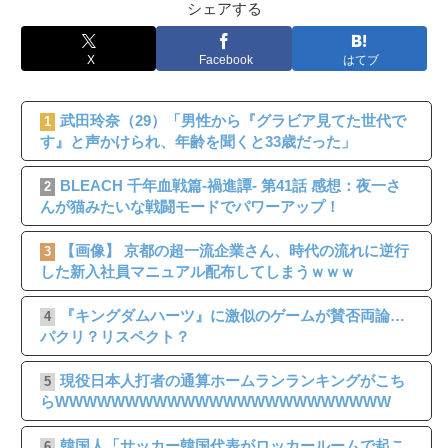
シェアする
X
Facebook
はてブ
武田玲奈（29）「男性から『グラビア見てた世代で
1
す』と声かけられ、年齢を聞くと33歳だった」
BLEACH 千年血戦篇-禍進譚- 第41話 感想：夜一さ
2
んが猫みたいな戦闘モードでパワーアップ！
【画像】 京都の超一流企業さん、時代の流れに逆行
3
した新入社員マニュアル配布してしまうｗｗｗ
『キングダムハーツ』に激似のゲームが賛否両論…
4
パクリ？リスペクト？
現役日本人打者の通算ホームランランキングがこち
5
らWWWWWWWWWWWWWWWWWWWWWWWW
韓国人「サッカー韓国代表がロッカールームで起こ
6