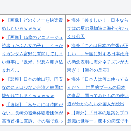
【画像】どのくノ一を快楽責
海外「羨ましい！」日本なら
めしたいｗｗｗｗｗ
ではの夏の風物詩に海外がびっ
くり仰天
【画像】15歳のアニメージュ
読者（たぶん女の子）、うっか
海外「これは日本の主張が正
りガンダム富野に質問してしま
しい…」米国に対する日本政府
い無事に『反米』思想を叩き込
の懸念表明に海外ネチズンが大
まれる…
騒ぎ！【海外の反応】
【悲報】日本の輸出額、円安
海外「日本人は何に使ってる
なのに人口少ない台湾と韓国に
んだ？」 世界的ブームの日本
抜かれてしまうｗｗｗｗｗ
の食品、買ってみたものの使い
道が分からない外国人が続出
【速報】「私たちには時間が
ない」長崎の被爆体験者団体が
【海外】「日本の建築とプロ
高市首相に直訴、その場で返っ
意識は世界一」熊本の病院で手
てきた答えがこちら
術中にM7地震！医療チームの