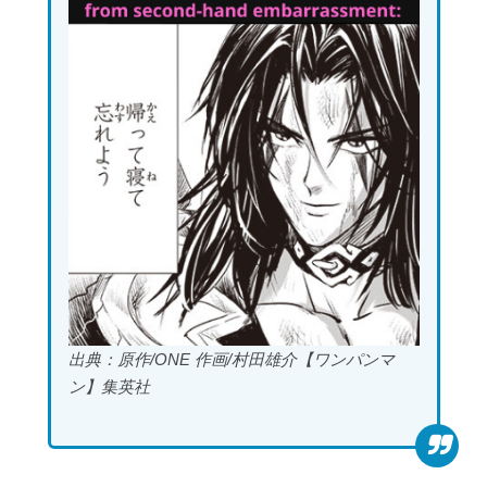
出典：原作/ONE 作画/村田雄介【ワンパンマ
ン】集英社