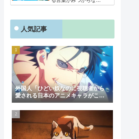
る言葉がみつからな
い･･･」
人気記事
外国人「ひどい奴なのに視聴者から
愛される日本のアニメキャラがこち
ら」（海外の反応）