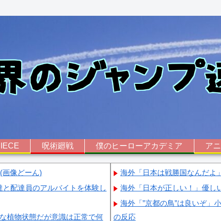
IECE
呪術廻戦
僕のヒーローアカデミア
ア
画像どーん)
海外「日本は戦勝国なんだよ
達と配達員のアルバイトを体験し
海外「日本が正しい！」優し
海外「”京都の鳥”は良いぞ」
篤な植物状態だが意識は正常で何
の反応