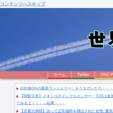
コンテンツへスキップ
ホーム
Twitter
ONE P
日向坂OGの最新ランジェリー、もうエグいだろ・・・(
【閲覧注意】メキシコのインフルエンサー「今日は友
てみるよ！！」←結果・・・
【京都大病院】誤って正常脳幹を摘出された女性､重