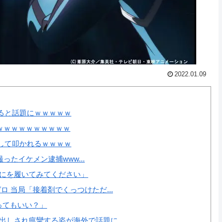
2022.01.09
ると話題にｗｗｗｗｗ
ｗｗｗｗｗｗｗｗｗｗｗ
して叩かれるｗｗｗｗ
撮ったイケメン逮捕www...
ずにを履いてみてください」
 当局「接着剤でくっつけただ...
ってもいい？」
中出しされ痙攣する姿が海外で話題に