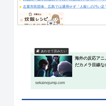
左翼市民団体、広島では通用せず「人殺しの汚い足で
Powered by livedoor 相互RSS
海外の反応アニ
だカメラ目線な
sekainojump.com