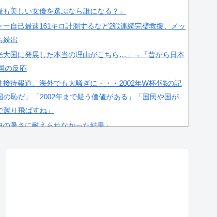
最も美しい女優を選ぶなら誰になる？」
ー自己最速161キロ計測するなど2戦連続完璧救援、メッ
も続出
光大国に発展した本当の理由がこちら…」→「昔から日本
韓国の反応
接待報道、海外でも大騒ぎに・・・2002年W杯4強の記
の恥だ」「2002年まで疑う価値がある」「国民や国が
で蹴り飛ばすね」
中の暑さに耐えられなかった結果」
界の勢力図を変えたと言われる作品がこちら…」→「こう
＝韓国の反応
係者が『不適切接待は慣行だった』と衝撃発言！日韓ワー
が向けられる」