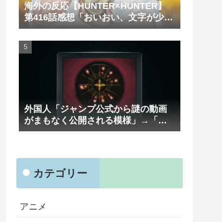
海外の反応【HUNTER×HUNTER】
第416話感想「おいおい、文字が少な
くてスッキリ読めるぞ！！」
外国人「ジャンプ公式から謎の動画
がまもなく公開される模様」→「ま
さか本当にくるのか？！」（海外の
反応）
カテゴリー
アニメ