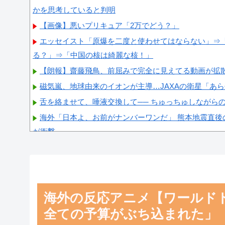
かを思考していると判明
【画像】悪いプリキュア「2万でどう？」
エッセイスト「原爆を二度と使わせてはならない」⇒
る？」⇒「中国の核は綺麗な核！」
【朗報】齋藤飛鳥、前屈みで完全に見えてる動画が拡
磁気嵐、地球由来のイオンが主導…JAXAの衛星「あ
舌を絡ませて、唾液交換して── ちゅっちゅしながら
海外「日本よ、お前がナンバーワンだ」 熊本地震直後
が衝撃
【画像】顔100点、体30点の女ｗｗｗ
海外の反応アニメ【ワールドト
Powered by livedoor 相互RSS
全ての予算がぶち込まれた」