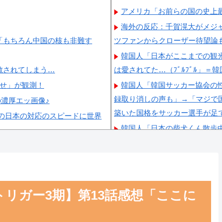
アメリカ「お前らの国の史上
海外の反応：千賀滉大がメジャ
「もちろん中国の核も非難す
ツファンからクローザー待望論
韓国人「日本がここまでの観
散されてしまう…
は愛されてた…（ﾌﾞﾙﾌﾞﾙ」＝
らせ」が観測！
韓国人「韓国サッカー協会の性
録取り消しの声も」→「マジで国
の濃厚エッ画像♪
築いた国格をサッカー選手が足
の日本の対応のスピードに世界
韓国人「日本の柴犬くん散歩
韓国人「最近の日本アニメ業
いうのが面白い…（ﾌﾞﾙﾌﾞﾙ」
韓国人「韓国サッカー協会関
ルドカップ4強にも疑いの視線
リガー3期】第13話感想「ここに