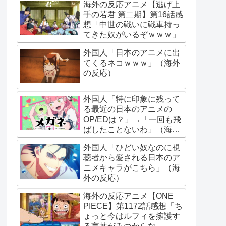
海外の反応アニメ【逃げ上
手の若君 第二期】第16話感
想「中世の戦いに戦車持っ
てきた奴がいるぞｗｗｗ」
外国人「日本のアニメに出
てくるネコｗｗｗ」（海外
の反応）
外国人「特に印象に残って
る最近の日本のアニメの
OP/EDは？」→「一回も飛
ばしたことないわ」（海外
の反応）
外国人「ひどい奴なのに視
聴者から愛される日本のア
ニメキャラがこちら」（海
外の反応）
海外の反応アニメ【ONE
PIECE】第1172話感想「ち
ょっと今はルフィを擁護す