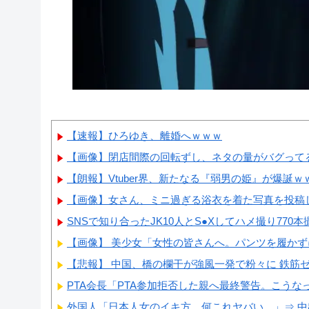
【速報】ひろゆき、離婚へｗｗｗ
【画像】閉店間際の回転ずし、ネタの量がバグって
【朗報】Vtuber界、新たなる『弱男の姫』が爆誕
【画像】女さん、ミニ過ぎる浴衣を着た写真を投稿
SNSで知り合ったJK10人とS●Xしてハメ撮り770本
【画像】 美少女「女性の皆さんへ。パンツを履か
【悲報】 中国、橋の欄干が強風一発で粉々に 鉄筋ゼロ
PTA会長「PTA参加拒否した親へ最終警告。こうな
外国人「日本人女のイキ方、何これヤバい…」⇒ 