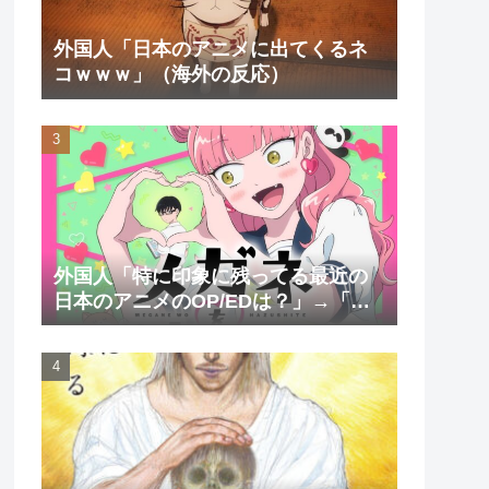
外国人「日本のアニメに出てくるネ
コｗｗｗ」（海外の反応）
外国人「特に印象に残ってる最近の
日本のアニメのOP/EDは？」→「一
回も飛ばしたことないわ」（海外の
反応）