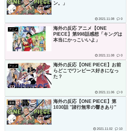
ン。」
2021.11.08
0
海外の反応 アニメ【ONE
アニメ
PIECE】第998話感想「キングは
本当にかっこいいよ」
2021.11.08
0
海外の反応【ONE PIECE】お前
アニメ
らどこでワンピース好きになっ
た？
2021.11.06
0
海外の反応【ONE PIECE】第
漫画
1030話 ”諸行無常の響きあり”
2021.11.02
10