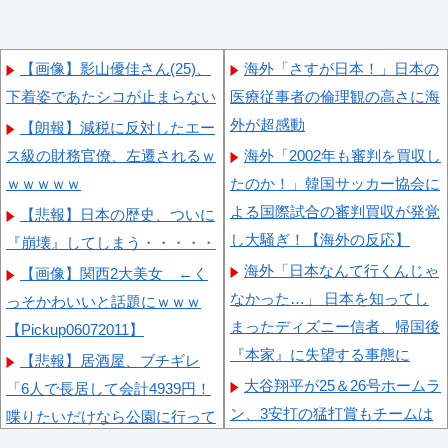
【画像】影山優佳さん(25)、
海外「さすが日本！」日本の
下着姿であたシコが止まらない
医療従事者の倫理観の高さに海
外が超感動
【朗報】減税に反対したエー
ス級の財務官僚、左遷されるｗ
海外「2002年も審判を買収し
ｗｗｗｗｗ
たのか！」韓国サッカー協会に
よる国際試合の審判買収が発覚
【悲報】日本の歴史、ついに
し大騒ぎ！【海外の反応】
『崩壊』してしまう・・・・・
海外「日本なんて行くんじゃ
【画像】関西2大美女 ←く
なかった…」 日本を知ってし
っそかわいいと話題にｗｗｗ
まったディズニー信者、帰国後
【Pickup06072011】
『本家』に失望する事態に
【悲報】居酒屋、ブチギレ
大谷翔平が25＆26号ホームラ
「6人で長居して会計4939円！
ン、3安打の猛打賞もチームは
喋りたいだけなら公園に行って
まさかの6連敗、ドジャース対
くれ！！」