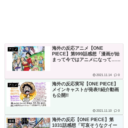
韓国、サッカーW杯予選で審
判を性●接待して買収していた
ことが判明！ 日本も巻き込ま
れることに
Powered by livedoor 相互RSS
韓国人「熊本地震発生時の病
院手術中に突然の大揺れが凄ま
海外の反応アニメ【ONE
アニメ
じい状況だ」
PIECE】第999話感想「漫画が始
韓国人「韓国サッカー協会が
まって今ではアニメになって…全
ては一つの樽から始まった。」
行った国際試合の性的接待の全
容がこちら…」→「完全に買収
2021.11.14
0
してる…（ﾌﾞﾙﾌﾞﾙ」＝韓国の
海外の反応実写【ONE PIECE】
アニメ
メインキャストが発表!!紹介動画
反応
も公開!!
2021.11.10
0
海外の反応【ONE PIECE】第
漫画
Powered by livedoor 相互RSS
1031話感想「可哀そうなクイー