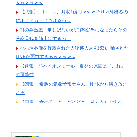
ｗｗｗｗｗｗ
【悲報】コレコレ、月収1億円ｗｗｗそりゃ外出るの
にボディガードつけるわ…
町の弁当屋「申し訳ないが消費税1%になったらその
分商品代を値上げするわ」
パパ活不倫を暴露された大物芸人さん(63)、晒された
LINEが面白すぎるｗｗｗｗ...
【速報】熊本イオンモール、爆発の原因は『これ』
の可能性
【朗報】 爆胸の気象予報士さん、NHKから解き放た
れる
【画像】 女の子「ど、どどどどこ見てるんですか
ッ！」
村重杏奈、写真集ヌードがエ□い！乳首透け、巨乳お
○ぱいが最高過ぎる！