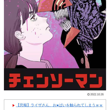
合、国際試合の出場権を完全剥
女ｗｗｗ
奪される模様…（ﾌﾞﾙﾌﾞﾙ」＝
韓国の反応
韓国、サッカーW杯予選で審
判を性●接待して買収していた
Powered by livedoor 相互RSS
ことが判明！ 日本も巻き込ま
れることに
韓国人「熊本地震発生時の病
院手術中に突然の大揺れが凄ま
じい状況だ」
Powered by livedoor 相互RSS
2022.10.26
【悲報】ライザさん、お●ぱいを触られてしまうｗｗ