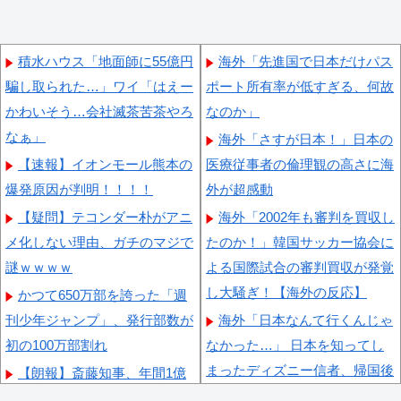
積水ハウス「地面師に55億円
海外「先進国で日本だけパス
騙し取られた…」ワイ「はえー
ポート所有率が低すぎる、何故
かわいそう…会社滅茶苦茶やろ
なのか」
なぁ」
海外「さすが日本！」日本の
【速報】イオンモール熊本の
医療従事者の倫理観の高さに海
爆発原因が判明！！！！
外が超感動
【疑問】テコンダー朴がアニ
海外「2002年も審判を買収し
メ化しない理由、ガチのマジで
たのか！」韓国サッカー協会に
謎ｗｗｗｗ
よる国際試合の審判買収が発覚
し大騒ぎ！【海外の反応】
かつて650万部を誇った「週
刊少年ジャンプ」、発行部数が
海外「日本なんて行くんじゃ
初の100万部割れ
なかった…」 日本を知ってし
まったディズニー信者、帰国後
【朗報】斎藤知事、年間1億
『本家』に失望する事態に
円超かかる兵庫県の海外事務所