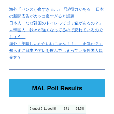
海外「センスが良すぎる…」「説得力がある」 日本
の新聞広告がカッコ良すぎると話題
日本人「なぜ韓国のトイレってゴミ箱があるの？」
←韓国人「我々が強くなってるので恐れているので
しょう」
海外「美味しいからいいじゃん！！」「正気か？」
知らずに日本のアレを飲んでしまっている外国人観
光客？
MAL Poll Results
5 out of 5: Loved it!
371
54.5%