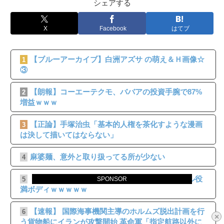
シェアする
X
Facebook
はてブ
【ブルーアーカイブ】白洲アズサ の萌え＆Ｈ画像☆
1
③
【朗報】コーエーテクモ、ババアの投資手腕で87%
2
増益ｗｗｗ
【正論】手塚治虫「基本的人権を茶化すような漫画
3
は決して描いてはならない」
麻婆麺、意外と取り扱ってる所が少ない
4
【画像】 プロ雀士・佐野ひなこ(31)さん、ダブル役
5
SPONSOR
満ボディｗｗｗｗｗ
【速報】 国際海事機関主導のホルムズ脱出計画を行
6
×
う貨物船にイランが攻撃開始 革命軍「指定航路以外に