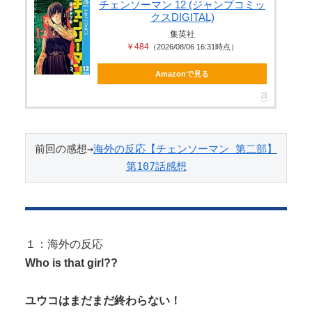
この夏菜がシコすぎるｗｗｗｗ
チェンソーマン 12 (ジャンプコミッ
クスDIGITAL)
夫さん、妻に「天井のシミ数えてれば終わるでな」
集英社
と押し倒されて性行為 → 凄いこと...
￥484
（2026/08/06 16:31時点）
Amazonで見る
Powered by livedoor 相互RSS
前回の感想→
海外の反応【チェンソーマン 第二部】
第107話感想
１：海外の反応
Who is that girl??
ユウコはまだまだ終わらない！