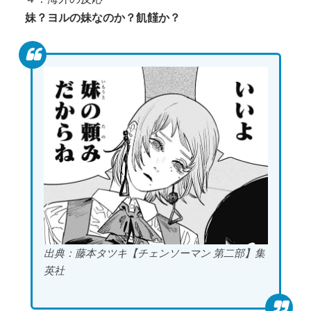
妹？ヨルの妹なのか？飢饉か？
出典：藤本タツキ【チェンソーマン 第二部】集
英社