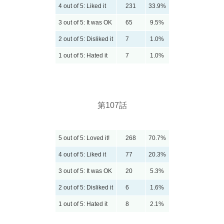
4 out of 5: Liked it
231
33.9%
3 out of 5: It was OK
65
9.5%
2 out of 5: Disliked it
7
1.0%
1 out of 5: Hated it
7
1.0%
第107話
5 out of 5: Loved it!
268
70.7%
4 out of 5: Liked it
77
20.3%
3 out of 5: It was OK
20
5.3%
2 out of 5: Disliked it
6
1.6%
1 out of 5: Hated it
8
2.1%