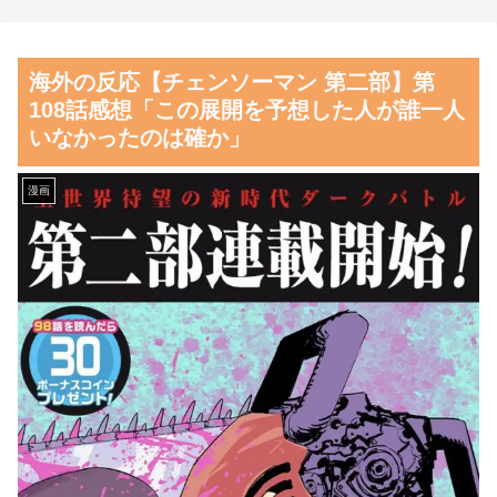
を全廃へ
「金メダルは4つあった。だ
が金メダルは食えない」ベルリ
【朗報】齋藤飛鳥、前屈みで
海外の反応【チェンソーマン 第二部】第
ン五輪4冠の彼が帰国後に立っ
完全に見えてる動画が拡散され
108話感想「この展開を予想した人が誰一人
ていた場所
てしまう…
いなかったのは確か」
韓国人「どうやら五輪サッカ
磁気嵐、地球由来のイオンが
ー日韓戦でも審判の接待があっ
主導…JAXAの衛星「あらせ」
漫画
た模様…」→「メダル剥奪なの
が観測！
では…？（ﾌﾞﾙﾌﾞﾙ」＝韓国の
舌を絡ませて、唾液交換して
反応
── ちゅっちゅしながらの濃厚
韓国人「意外に日本との関係
エッ画像♪
が深い地球の裏側の国がこちら
海外「日本よ、お前がナンバ
です‥」→「国境を越えた驚く
ーワンだ」 熊本地震直後の日
べき歴史のつながり‥」
本の対応のスピードに世界が衝
韓国人「悲報：サッカー協会
撃
の審判への性接待が事実の場
【画像】顔100点、体30点の