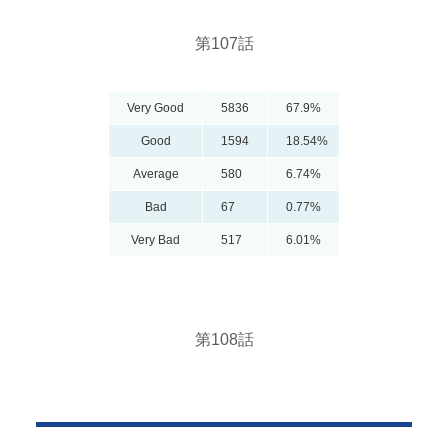
第107話
Very Good
5836
67.9%
Good
1594
18.54%
Average
580
6.74%
Bad
67
0.77%
Very Bad
517
6.01%
第108話