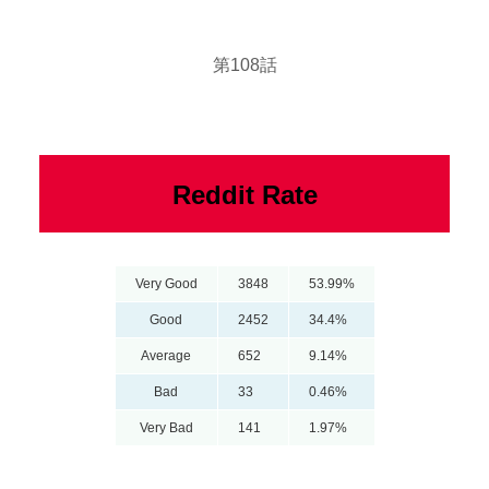
第108話
Reddit Rate
Very Good
3848
53.99%
Good
2452
34.4%
Average
652
9.14%
Bad
33
0.46%
Very Bad
141
1.97%