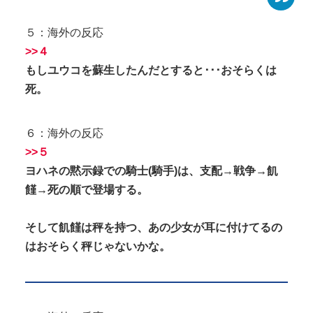
５：海外の反応
>>４
もしユウコを蘇生したんだとすると･･･おそらくは
死。
６：海外の反応
>>５
ヨハネの黙示録での騎士(騎手)は、支配→戦争→飢
饉→死の順で登場する。
そして飢饉は秤を持つ、あの少女が耳に付けてるの
はおそらく秤じゃないかな。