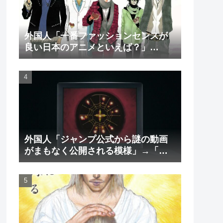
外国人「一番ファッションセンスが
良い日本のアニメといえば？」
→「一択でしょ」（海外の反応）
外国人「ジャンプ公式から謎の動画
がまもなく公開される模様」→「ま
さか本当にくるのか？！」（海外の
反応）