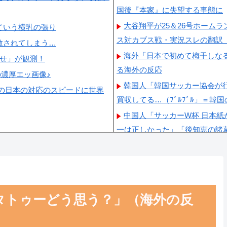
国後『本家』に失望する事態に
大谷翔平が25＆26号ホーム
ていう横乳の張り
ス対カブス戦・実況スレの翻訳
散されてしまう…
海外「日本で初めて梅干しな
らせ」が観測！
る海外の反応
の濃厚エッ画像♪
韓国人「韓国サッカー協会が
の日本の対応のスピードに世界
買収してる…（ﾌﾞﾙﾌﾞﾙ」＝韓
中国人「サッカーW杯 日本
一は正しかった」「後知恵の諸
【激震】韓国人「韓国サッカ
ていたことが発覚…（ﾌﾞﾙﾌﾞﾙ
韓国人「日本ではテーブルに
格すぎて韓国人が衝撃！」→「
タトゥーどう思う？」（海外の反
韓国人「韓国サッカー協会W