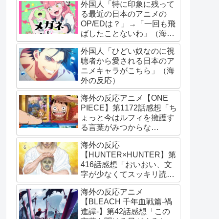
外国人「特に印象に残って
る最近の日本のアニメの
OP/EDは？」→「一回も飛
ばしたことないわ」（海外
の反応）
外国人「ひどい奴なのに視
聴者から愛される日本のア
ニメキャラがこちら」（海
外の反応）
海外の反応アニメ【ONE
PIECE】第1172話感想「ち
ょっと今はルフィを擁護す
る言葉がみつからな
い･･･」
海外の反応
【HUNTER×HUNTER】第
416話感想「おいおい、文
字が少なくてスッキリ読め
るぞ！！」
海外の反応アニメ
【BLEACH 千年血戦篇-禍
進譚-】第42話感想「この