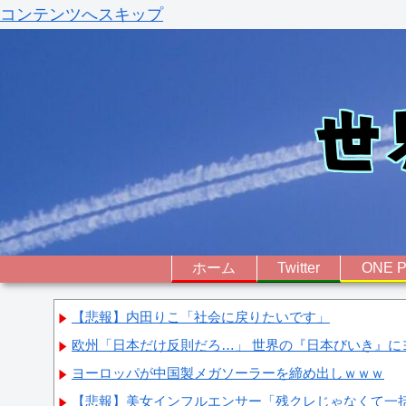
コンテンツへスキップ
ホーム
Twitter
ONE P
【悲報】内田りこ「社会に戻りたいです」
欧州「日本だけ反則だろ…」 世界の『日本びいき』に
ヨーロッパが中国製メガソーラーを締め出しｗｗｗ
【悲報】美女インフルエンサー「残クレじゃなくて一