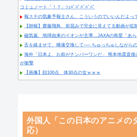
コミュノート「！？」ｼｭﾊﾞﾊﾞﾊﾞﾊﾞﾊﾞ
報ステの気象予報士さん、こういうのでいいんだよっ
【朗報】齋藤飛鳥、前屈みで完全に見えてる動画が拡
磁気嵐、地球由来のイオンが主導…JAXAの衛星「あ
舌を絡ませて、唾液交換して── ちゅっちゅしながら
海外「日本よ、お前がナンバーワンだ」 熊本地震直後
が衝撃
【画像】顔100点、体30点の女ｗｗｗ
Powered by livedoor 相互RSS
外国人「この日本のアニメの
応）