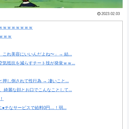
2023.02.03
ｗｗｗｗｗｗｗｗ
ｗｗｗｗ
れ美容にいいんだよね〜」→ 結...
気抵抗を減らすチート技が発覚ｗｗ...
し倒されて性行為 → 凄いこと...
綺麗な顔とお口でこんなことして...
！
●チなサービスで給料0円…！弱...