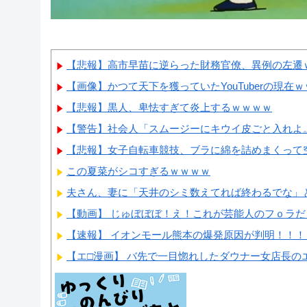
【悲報】高市早苗に逆らった財務官僚、異例の左遷
【画像】かつて天下を獲っていたYouTuberの現在
【悲報】黒人、卑怯すぎて炎上するｗｗｗｗ
【警告】社会人「スムージーにキウイ皮ごと入れよ。こ
【悲報】女子自転車競技、ブラに綿を詰めまくって空
この夏菜がシコすぎるｗｗｗｗ
夫さん、妻に「天井のシミ数えてれば終わるでな」と押
【動画】 じゅぼぼぼ！え！これが芸能人のフｏラだ、
【速報】 イオンモール熊本の爆発原因が判明！！！
【エ□漫画】 バ先で一目惚れしたダウナー女店長のエ