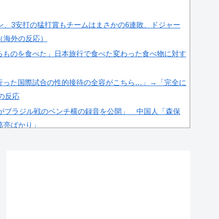
ラン、3安打の猛打賞もチームはまさかの6連敗、ドジャー
（海外の反応）
るものを食べた」日本旅行で食べた変わった食べ物に対す
行った国際試合の性的接待の全容がこちら…」→「完全に
国の反応
紙がブラジル戦のベンチ横の録音を公開」 中国人「森保
葛亮ばかり」
ー協会、W杯・五輪で複数回の性接待を行い審判を買収し
」＝韓国の反応
肘をついてはいけない？日本の食事マナーが想像以上に厳
これが日本の食事マナーか？‥」
杯予選で外国人審判に性接待したことが発覚！」