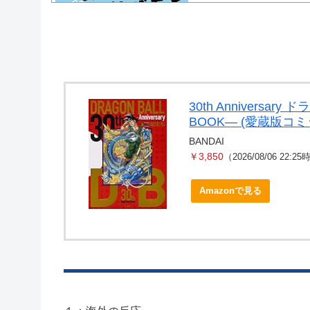
Powered by livedoor 相互RSS
30th Anniversa
BOOK― (愛蔵版コミ
BANDAI
￥3,850
（2026/08/06 22:2
Amazonで見る