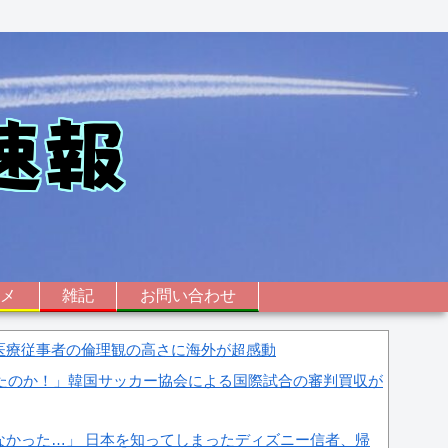
ニメ
雑記
お問い合わせ
医療従事者の倫理観の高さに海外が超感動
したのか！」韓国サッカー協会による国際試合の審判買収が
なかった…」 日本を知ってしまったディズニー信者、帰