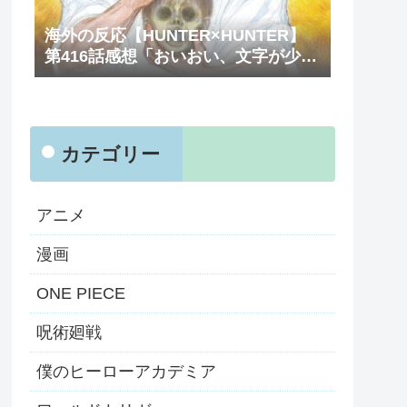
海外の反応【HUNTER×HUNTER】
第416話感想「おいおい、文字が少な
くてスッキリ読めるぞ！！」
カテゴリー
アニメ
漫画
ONE PIECE
呪術廻戦
僕のヒーローアカデミア