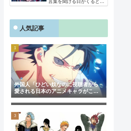
言葉を聞ける日がくると
は･･･夢みたいだ」
人気記事
外国人「ひどい奴なのに視聴者から
愛される日本のアニメキャラがこち
外国人「日本のアニメを見て初めて
ら」（海外の反応）
泣いた作品は？」→「2000年代の3大
泣けるアニメ」（海外の反応）