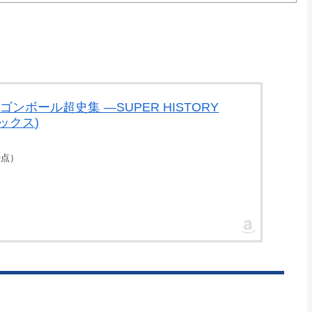
ry ドラゴンボール超史集 ―SUPER HISTORY
ックス)
5時点）