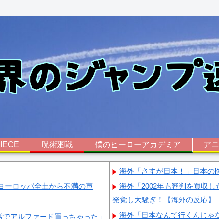
IECE
呪術廻戦
僕のヒーローアカデミア
ア
海外「さすが日本！」日本の
ヨーロッパ全土から不満の声
海外「2002年も審判を買収
発覚し大騒ぎ！【海外の反応】
海外「日本なんて行くんじゃ
括でアルファード買っちゃった」