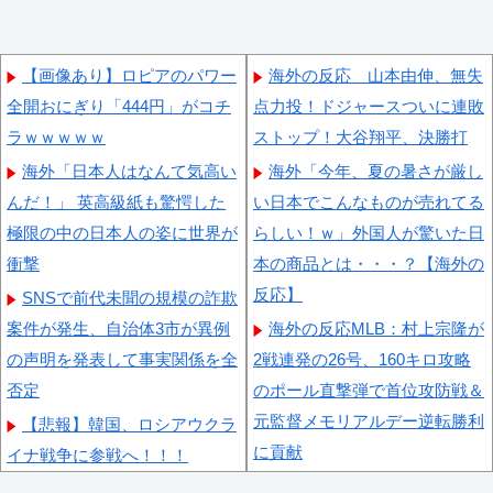
【画像あり】ロピアのパワー
海外の反応 山本由伸、無失
全開おにぎり「444円」がコチ
点力投！ドジャースついに連敗
ラｗｗｗｗｗ
ストップ！大谷翔平、決勝打
海外「日本人はなんて気高い
海外「今年、夏の暑さが厳し
んだ！」 英高級紙も驚愕した
い日本でこんなものが売れてる
極限の中の日本人の姿に世界が
らしい！ｗ」外国人が驚いた日
衝撃
本の商品とは・・・？【海外の
反応】
SNSで前代未聞の規模の詐欺
案件が発生、自治体3市が異例
海外の反応MLB：村上宗隆が
の声明を発表して事実関係を全
2戦連発の26号、160キロ攻略
否定
のポール直撃弾で首位攻防戦＆
元監督メモリアルデー逆転勝利
【悲報】韓国、ロシアウクラ
に貢献
イナ戦争に参戦へ！！！
海外「なんてこった！」日本
【悲報】「おっさんの自堕落