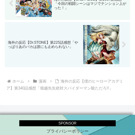
「今回の戦闘シーンはマジでテンション上が
った！」
海外の反応【Dr.STONE】第225話感想「や
っぱりあのバカは誰にも止められない」
ホーム
漫画
海外の反応【僕のヒーローアカデミ
ア】第340話感想「堀越先生絶対スパイダーマン観ただろ!!」
SPONSOR
プライバシーポリシー