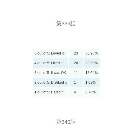
第339話
5 out of 5: Loved it!
23
38.98%
4 out of 5: Liked it
20
33.90%
3 out of 5: It was OK
11
18.64%
2 out of 5: Disliked it
1
1.69%
1 out of 5: Hated it
4
6.78%
第340話