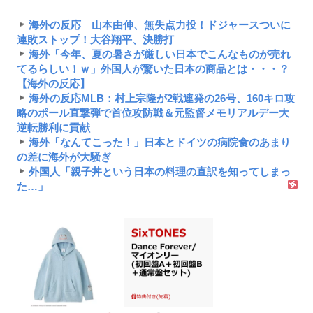
海外の反応 山本由伸、無失点力投！ドジャースついに
連敗ストップ！大谷翔平、決勝打
海外「今年、夏の暑さが厳しい日本でこんなものが売れ
てるらしい！ｗ」外国人が驚いた日本の商品とは・・・？
【海外の反応】
海外の反応MLB：村上宗隆が2戦連発の26号、160キロ攻
略のポール直撃弾で首位攻防戦＆元監督メモリアルデー大
逆転勝利に貢献
海外「なんてこった！」日本とドイツの病院食のあまり
の差に海外が大騒ぎ
外国人「親子丼という日本の料理の直訳を知ってしまっ
た…」