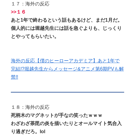
１７：海外の反応
>>１６
あと1年で終わるという話もあるけど、まだ1月だ。
個人的には堀越先生には話を急ぐよりも、じっくり
とやってもらいたい。
海外の反応【僕のヒーローアカデミア】あと1年で
完結!?堀越先生からメッセージ&アニメ第6期PVも解
禁!!
１８：海外の反応
死柄木のマグネットが手なの笑ったｗｗｗ
わざわざ荼毘の炎を描いたりとオールマイト気合入
り過ぎだろ。lol