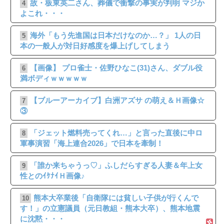
故・板東英二さん、葬儀で衝撃の事実が判明 マジか
4
よこれ・・・
海外「もう先進国は日本だけなのか…？」 1人の日
5
本の一般人が対日好感度を爆上げしてしまう
【画像】 プロ雀士・佐野ひなこ(31)さん、ダブル役
6
満ボディｗｗｗｗｗ
【ブルーアーカイブ】白洲アズサ の萌え＆Ｈ画像☆
7
③
「ジェット燃料売ってくれ…」と言った直後に中ロ
8
軍事演習「海上連合2026」で日本を牽制！
「誰か来ちゃうっ♡」ふしだらすぎる人妻＆年上女
9
性とのｲｹﾅｲＨ画像♪
熊本大卒業後「自衛隊には貧しい子供が行くんで
10
す！」の立憲議員（元日教組・熊本大卒）、熊本地震
に沈黙・・・