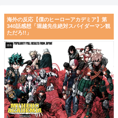
とドイツの病院食のあまりの差
生活を美少女にやらせるアニ
に海外が大騒ぎ
メ」、増えすぎてフェミにバレ
海外の反応【僕のヒーローアカデミア】第
るｗｗｗｗ
外国人「親子丼という日本の
340話感想「堀越先生絶対スパイダーマン観
料理の直訳を知ってしまっ
【朗報】齋藤飛鳥、前屈みで
ただろ!!」
た…」
完全に見えてる動画が拡散され
てしまう…
韓国人「昨日Jリーグで韓国
漫画
人選手絶対やってはいけないプ
磁気嵐、地球由来のイオンが
レーで退場となる」
主導…JAXAの衛星「あらせ」
が観測！
韓国人「日本人が絶対に違法
駐車をしない本当の理由がこち
舌を絡ませて、唾液交換して
ら…」→「これが正解」「その
── ちゅっちゅしながらの濃厚
通りだ…（ﾌﾞﾙﾌﾞﾙ」＝韓国の
エッ画像♪
反応
海外「日本よ、お前がナンバ
韓国人「韓国人が日本のラー
ーワンだ」 熊本地震直後の日
メンについて勘違いしているこ
本の対応のスピードに世界が衝