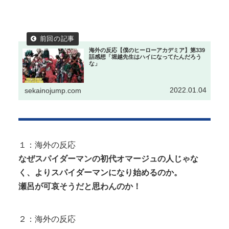
【悲報】 女さん、歩行者を轢いた挙句、道路に倒れ
Powered by livedoor 相互RSS
てどえらいことになってしまうw ...
長身美ボディの保育士さんが女性用風俗を勢いで初
利用…子供に絶対見せられないメスの...
海外の反応【僕のヒーローアカデミア】第339
話感想「堀越先生はハイになってたんだろう
な」
井上晴美、乳首ヘア○ードや濡れ場お○ぱいがエ□過ぎ
る！人生最後のラスト写真集、最...
2022.01.04
sekainojump.com
Powered by livedoor 相互RSS
１：海外の反応
なぜスパイダーマンの初代オマージュの人じゃな
く、よりスパイダーマンになり始めるのか。
瀬呂が可哀そうだと思わんのか！
２：海外の反応