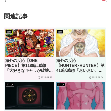
関連記事
漫画
漫画
海外の反応【ONE
海外の反応
PIECE】第1188話感想
【HUNTER×HUNTER】第
「大好きなキャラが破壊さ
416話感想「おいおい、文
れるのを見て、これほど嬉
字が少なくてスッキリ読め
2026.07.27
2026.08.04
しいと思ったことはない」
るぞ！！」
アニメ
アニメ