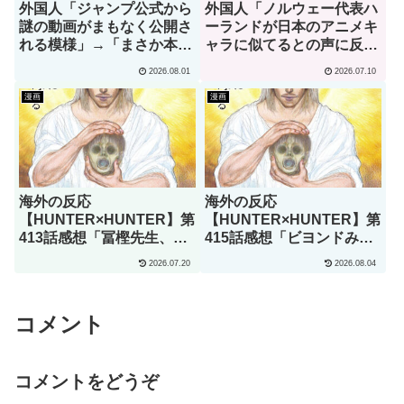
外国人「ジャンプ公式から
外国人「ノルウェー代表ハ
謎の動画がまもなく公開さ
ーランドが日本のアニメキ
れる模様」→「まさか本当
ャラに似てるとの声に反応
にくるのか？！」（海外の
ｗｗｗ」→「彼は本当に面
2026.08.01
2026.07.10
反応）
白い」（海外の反応）
漫画
漫画
海外の反応
海外の反応
【HUNTER×HUNTER】第
【HUNTER×HUNTER】第
413話感想「冨樫先生、あ
415話感想「ビヨンドみた
なたこそが本物の天才で
いな怪物ですらこれちょっ
2026.07.20
2026.08.04
す」
と引いてるよ」
コメント
コメントをどうぞ