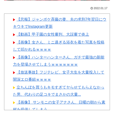
とがこちら…」→「え
撃
っ？？？？？？？？？？」＝韓
2022.01.17
【画像】顔100点、体30点の
国の反応
女ｗｗｗ
【悲報】ジャンポケ斉藤の妻、夫の求刑7年翌日にウ
韓国サッカー協会「現在は不
キウキでInstagram更新
適切な行為は絶対にない」→韓
【動画】甲子園の女性審判、大誤審で炎上
国人「一番重要なのは2002年な
【画像】女さん、ミニ過ぎる浴衣を着た写真を投稿
のにそこは言及しないんだなｗ
Powered by livedoor 相互RSS
して叩かれるｗｗｗｗ
ｗｗ」「責任逃れが本当にひど
【画像】ハンターハンターさん、ガチで最強の新能
い・・・」
力を登場させてしまうｗｗｗｗｗｗｗ
韓国人「織田信長の安土城の
【放送事故】フジテレビ、女子大生を大量投入して
復元図と建築技術の高さに韓国
闇深エロ番組ｗｗｗｗ
人が衝撃！」→「当時の技術力
立ちんぼを買うもキモすぎてヤらせてもらえなかっ
に言葉を失う‥」
た男、代わりの足コキでまさかの大量...
【画像】 サンモニの女子アナさん、日曜の朝から素
材を提供してしまう