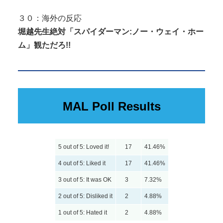
３０：海外の反応
堀越先生絶対「スパイダーマン:ノー・ウェイ・ホー
ム」観ただろ!!
MAL Poll Results
5 out of 5: Loved it!
17
41.46%
4 out of 5: Liked it
17
41.46%
3 out of 5: It was OK
3
7.32%
2 out of 5: Disliked it
2
4.88%
1 out of 5: Hated it
2
4.88%