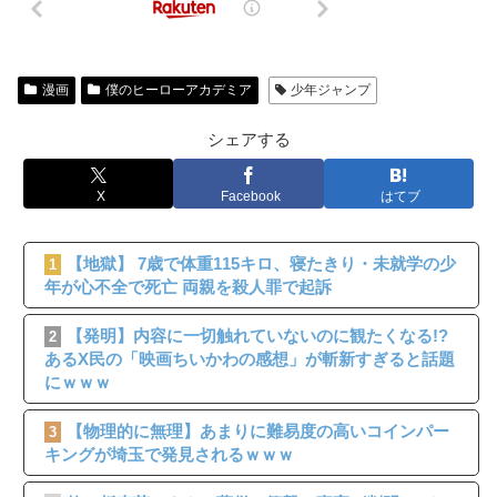
漫画
僕のヒーローアカデミア
少年ジャンプ
シェアする
X
Facebook
はてブ
【地獄】 7歳で体重115キロ、寝たきり・未就学の少
1
年が心不全で死亡 両親を殺人罪で起訴
【発明】内容に一切触れていないのに観たくなる!?
2
あるX民の「映画ちいかわの感想」が斬新すぎると話題
にｗｗｗ
【物理的に無理】あまりに難易度の高いコインパー
3
キングが埼玉で発見されるｗｗｗ