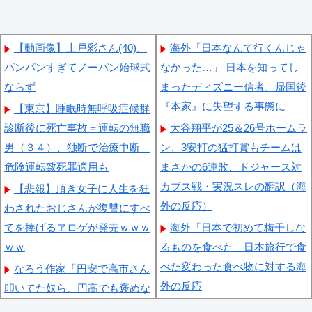
【動画像】上戸彩さん(40)、
海外「日本なんて行くんじゃ
パンパンすぎてノーバン始球式
なかった…」 日本を知ってし
ならず
まったディズニー信者、帰国後
『本家』に失望する事態に
【東京】睡眠時無呼吸症候群
診断後に死亡事故＝運転の無職
大谷翔平が25＆26号ホームラ
男（３４）、独断で治療中断―
ン、3安打の猛打賞もチームは
危険運転致死罪適用も
まさかの6連敗、ドジャース対
カブス戦・実況スレの翻訳（海
【悲報】頂き女子に人生を狂
外の反応）
わされたおじさんが復讐にすべ
てを捧げるヱロゲが発売ｗｗｗ
海外「日本で初めて梅干しな
ｗｗ
るものを食べた」日本旅行で食
べた変わった食べ物に対する海
なろう作家「円安で高市さん
外の反応
叩いてた奴ら、円高でも褒めな
いのでポジショントーク確定ｗ
海外「お前らの国に他愛のな