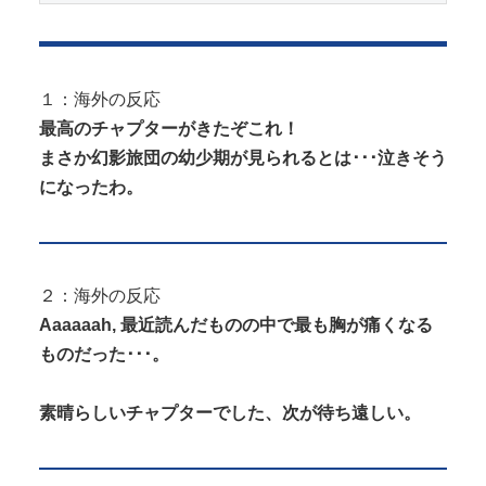
『I"s〈アイズ〉』の桂正和さん、とんでもなくエ●チ
なパンツを描く。これもう芸術...
１：海外の反応
最高のチャプターがきたぞこれ！
まさか幻影旅団の幼少期が見られるとは･･･泣きそう
Powered by livedoor 相互RSS
になったわ。
２：海外の反応
Aaaaaah, 最近読んだものの中で最も胸が痛くなる
ものだった･･･。
素晴らしいチャプターでした、次が待ち遠しい。