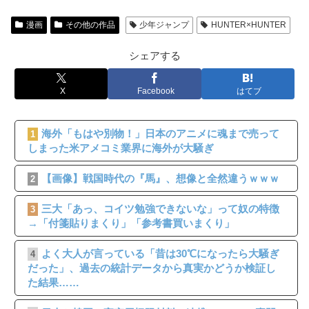
漫画
その他の作品
少年ジャンプ
HUNTER×HUNTER
シェアする
X
Facebook
はてブ
海外「もはや別物！」日本のアニメに魂まで売って
1
しまった米アメコミ業界に海外が大騒ぎ
【画像】戦国時代の『馬』、想像と全然違うｗｗｗ
2
三大「あっ、コイツ勉強できないな」って奴の特徴
3
→「付箋貼りまくり」「参考書買いまくり」
よく大人が言っている「昔は30℃になったら大騒ぎ
4
だった」、過去の統計データから真実かどうか検証し
た結果……