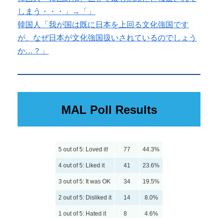
しまう・・・」→「」
韓国人「我が国は既に日本を上回る文化強国です
が、なぜ日本が文化強国扱いされているのでしょう
か…？」
MAL Poll Results
5 out of 5: Loved it!
77
44.3%
4 out of 5: Liked it
41
23.6%
3 out of 5: It was OK
34
19.5%
2 out of 5: Disliked it
14
8.0%
1 out of 5: Hated it
8
4.6%