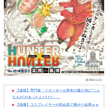
が日本の食事マナーか？‥」
ーワンだ」 熊本地震直後の日
韓国人「韓国サッカー協会W
本の対応のスピードに世界が衝
杯予選で外国人審判に性接待し
撃
たことが発覚！」
【画像】顔100点、体30点の
韓国人「日本が韓国文学が完
女ｗｗｗ
全に定着！ブームを超えて一つ
のジャンルとして日本人全員に
愛されてる模様…（ﾌﾞﾙﾌﾞﾙ」
＝韓国の反応
Powered by livedoor 相互RSS
韓国人「韓国が韓国株式の暴
落で失ったとんでもない規模の
国民年金の金額がこちら…」
2022.11.21
→「韓国の未来が…（ﾌﾞﾙﾌﾞ
【速報】専門家「イオンモール熊本の爆心地に”こん
ﾙ」＝韓国の反応
なもの”があったんだけど…」
【画像】コスプレイヤーが死ぬ気で痩せた結果ｗｗ