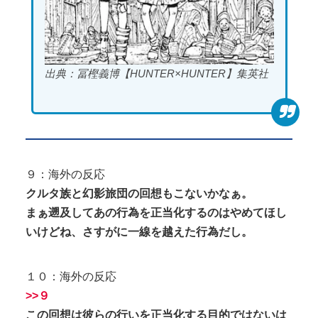
出典：冨樫義博【HUNTER×HUNTER】集英社
９：海外の反応
クルタ族と幻影旅団の回想もこないかなぁ。
まぁ遡及してあの行為を正当化するのはやめてほし
いけどね、さすがに一線を越えた行為だし。
１０：海外の反応
>>９
この回想は彼らの行いを正当化する目的ではないは