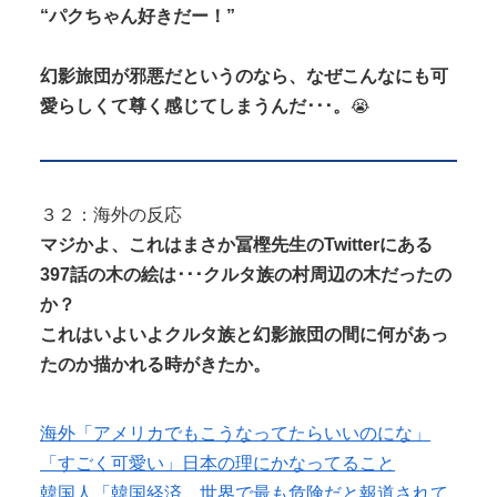
“パクちゃん好きだー！”
幻影旅団が邪悪だというのなら、なぜこんなにも可
愛らしくて尊く感じてしまうんだ･･･。
😭
３２：海外の反応
マジかよ、これはまさか冨樫先生のTwitterにある
397話の木の絵は･･･クルタ族の村周辺の木だったの
か？
これはいよいよクルタ族と幻影旅団の間に何があっ
たのか描かれる時がきたか。
海外「アメリカでもこうなってたらいいのにな」
「すごく可愛い」日本の理にかなってること
韓国人「韓国経済、世界で最も危険だと報道されて