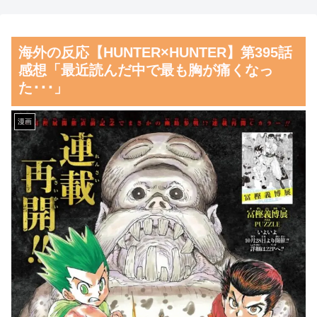
ｗｗ」
い対立ってある？」日本「エス
カレーターの立つ位置」
海外「世界で日本を死守する
海外の反応【HUNTER×HUNTER】第395話
ぞ！」 日本の消防署を訪れた
海外「ディズニーがゴミのよ
感想「最近読んだ中で最も胸が痛くなっ
ちびっ子集団が世界をメロメロ
うだ！」日本がアニメ化した米
た･･･」
に
人気SF作品に絶賛の声が殺到
中
【朗報】齋藤飛鳥、前屈みで
漫画
完全に見えてる動画が拡散され
【激震】韓国人「韓国サッカ
てしまう…
ー協会、W杯・五輪で複数回の
性接待を行い審判を買収してい
磁気嵐、地球由来のイオンが
たことが発覚…（ﾌﾞﾙﾌﾞﾙ」＝
主導…JAXAの衛星「あらせ」
韓国の反応
が観測！
韓国人「日本ではテーブルに
舌を絡ませて、唾液交換して
肘をついてはいけない？日本の
── ちゅっちゅしながらの濃厚
食事マナーが想像以上に厳格す
エッ画像♪
ぎて韓国人が衝撃！」→「これ
海外「日本よ、お前がナンバ