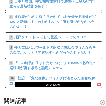
日本と韓国、宇宙用極限材料で連携へ…JAXA専門
5
家らが最新技術を紹介！
原作者がいかに軽く扱われているか分かる画像がグ
6
ロいと話題に！これおかしいって誰も気づかなかった
のかよ！？
托卵クエスト ～そして繁殖へ…～ その１０５
7
任天堂はパルワールドの訴訟に無駄金使うんならそ
8
の金でポケットペア買収すべきだったんじゃない？
「この時代に生まれたかった…」1963年の北海道の
9
路線図が密すぎると話題にｗｗｗ
【謎】 「変な画像」フォルダに溜まった画像を解
10
放していく
SPONSOR
関連記事
×