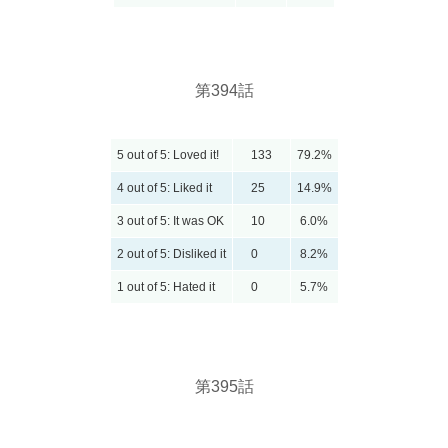
第394話
5 out of 5: Loved it!
133
79.2%
4 out of 5: Liked it
25
14.9%
3 out of 5: It was OK
10
6.0%
2 out of 5: Disliked it
0
8.2%
1 out of 5: Hated it
0
5.7%
第395話