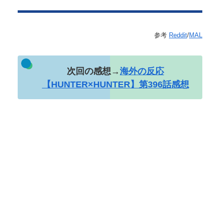
参考
Reddit
/
MAL
次回の感想→
海外の反応
【HUNTER×HUNTER】第396話感想