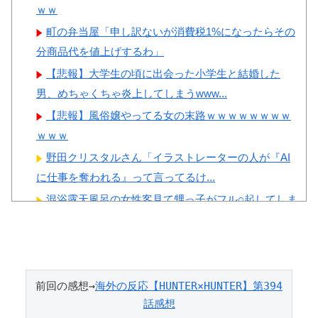
ｗｗ
Powered by livedoor 相互RSS
町の弁当屋「申し訳ないが消費税1%になったらその
分商品代を値上げするわ」
【悲報】大学生の頃に出会った小学生と結婚した
男、めちゃくちゃ炎上してしまうwww...
【悲報】風俗嬢やってる女の末路ｗｗｗｗｗｗｗｗ
ｗｗｗ
野田クリスタルさん「イラストレーターの人が『AI
に仕事を奪われる』って言ってるけ...
混浴露天風呂の女性客見て甥っ子がフル○起してしま
う事案が発生 part4
【閲覧注意】 お願いだからフェイクであってほしい
この女児の動画、本物だった…
海外「ディズニーがゴミのようだ！」日本がアニメ
前回の感想→
海外の反応【HUNTER×HUNTER】第394
化した米人気SF作品に絶賛の声が殺...
話感想