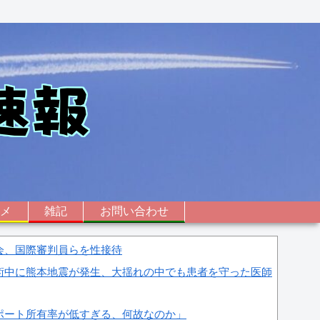
ニメ
雑記
お問い合わせ
会、国際審判員らを性接待
術中に熊本地震が発生、大揺れの中でも患者を守った医師
ポート所有率が低すぎる、何故なのか」