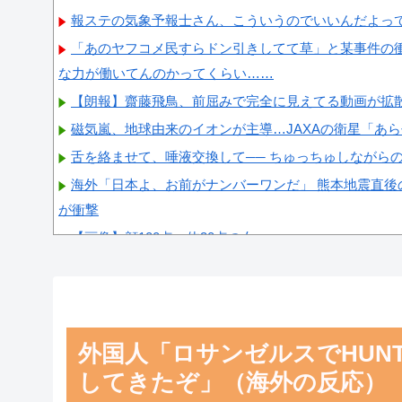
報ステの気象予報士さん、こういうのでいいんだよっ
「あのヤフコメ民すらドン引きしてて草」と某事件の
な力が働いてんのかってくらい……
【朗報】齋藤飛鳥、前屈みで完全に見えてる動画が拡
磁気嵐、地球由来のイオンが主導…JAXAの衛星「あ
舌を絡ませて、唾液交換して── ちゅっちゅしながら
海外「日本よ、お前がナンバーワンだ」 熊本地震直後
が衝撃
【画像】顔100点、体30点の女ｗｗｗ
Powered by livedoor 相互RSS
外国人「ロサンゼルスでHUNT
してきたぞ」（海外の反応）