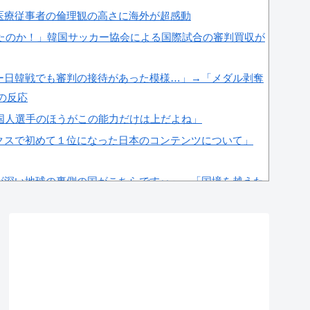
医療従事者の倫理観の高さに海外が超感動
したのか！」韓国サッカー協会による国際試合の審判買収が
ー日韓戦でも審判の接待があった模様…」→「メダル剥奪
国の反応
韓国人選手のほうがこの能力だけは上だよね」
クスで初めて１位になった日本のコンテンツについて」
が深い地球の裏側の国がこちらです‥」→「国境を越えた
の審判への性接待が事実の場合、国際試合の出場権を完全
＝韓国の反応