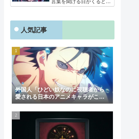
言葉を聞ける日がくると
は･･･夢みたいだ」
人気記事
外国人「ひどい奴なのに視聴者から
愛される日本のアニメキャラがこち
ら」（海外の反応）