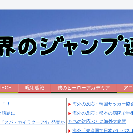
IECE
呪術廻戦
僕のヒーローアカデミア
ア
！！！
海外の反応：韓国サッカー協
と話題に
海外の反応：熊本の病院で手
たちの対応ぶりに海外大絶賛
画「スパ・カイラクーア4」発売か
海外「先進国で日本だけパス