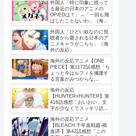
外国人「特に印象に残って
る最近の日本のアニメの
OP/EDは？」→「一回も飛
ばしたことないわ」（海外
の反応）
外国人「ひどい奴なのに視
聴者から愛される日本のア
ニメキャラがこちら」（海
外の反応）
海外の反応アニメ【ONE
PIECE】第1172話感想「ち
ょっと今はルフィを擁護す
る言葉がみつからな
い･･･」
海外の反応
【HUNTER×HUNTER】第
416話感想「おいおい、文
字が少なくてスッキリ読め
るぞ！！」
海外の反応アニメ
【BLEACH 千年血戦篇-禍
進譚-】第42話感想「この