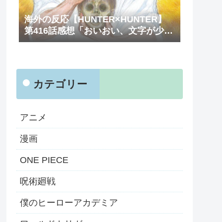
海外の反応【HUNTER×HUNTER】
第416話感想「おいおい、文字が少な
くてスッキリ読めるぞ！！」
カテゴリー
アニメ
漫画
ONE PIECE
呪術廻戦
僕のヒーローアカデミア