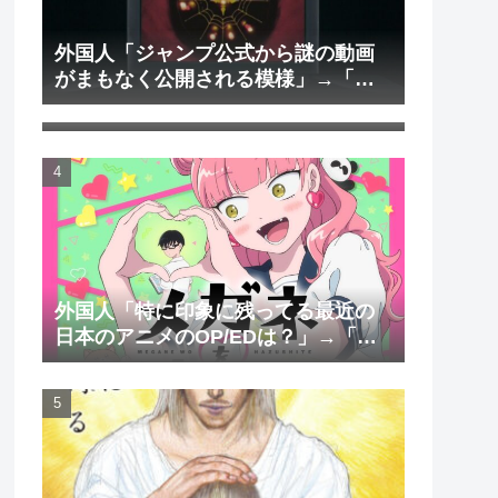
外国人「ジャンプ公式から謎の動画
がまもなく公開される模様」→「ま
外国人「日本のアニメを見て初めて
さか本当にくるのか？！」（海外の
泣いた作品は？」→「2000年代の3大
反応）
泣けるアニメ」（海外の反応）
外国人「特に印象に残ってる最近の
日本のアニメのOP/EDは？」→「一
回も飛ばしたことないわ」（海外の
反応）