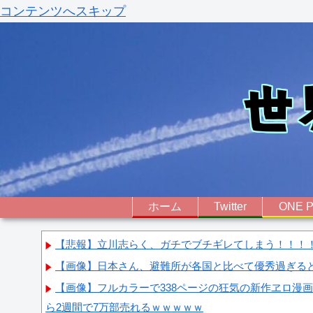
コンテンツへスキップ
ホーム
Twitter
ONE P
【悲報】立川志らく、ガチでブチギレてしまう！！！
【画像】日本さん、避難所が各国と比べて優秀過ぎる
【画像】フルカラーで338ページの狂気の新作ヱロ漫
ら2週間で7万部売れるｗｗｗｗｗ