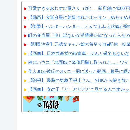
可愛すぎるおむすび屋さん（28）、新店舗に4000万
【動画】大阪府警に射殺されたオッサン、めちゃめ
【衝撃】ハンターハンター、とんでもねえ伏線が発掘
町の弁当屋「申し訳ないが消費税1%になったらそ
【閲覧注意】元臆女キャバ嬢の首吊り自●配信、拡
【画像】 日本共産党の街宣車、ほんと碌でもないな
積水ハウス「地面師に55億円騙し取られた…」ワイ「
美人JDが彼氏のオ○ニー用に送った動画、勝手に晒され
【朗報】 爆胸の気象予報士さん、NHKから解き放
【画像】 女の子「ど、どどどどこ見てるんですかッ
Powered by livedoor 相互RSS