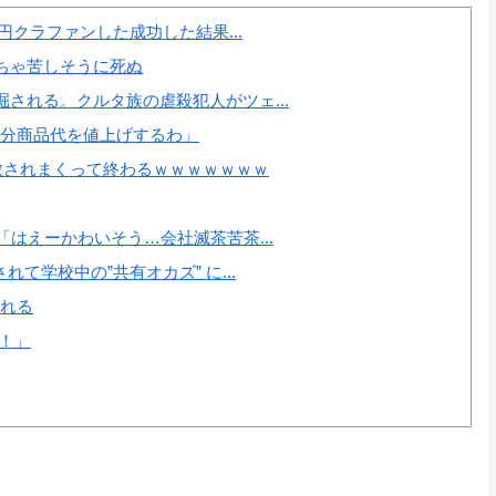
円クラファンした成功した結果...
ちゃ苦しそうに死ぬ
される。クルタ族の虐殺犯人がツェ...
の分商品代を値上げするわ」
散されまくって終わるｗｗｗｗｗｗｗ
はえーかわいそう…会社滅茶苦茶...
て学校中の”共有オカズ” に...
たれる
！」