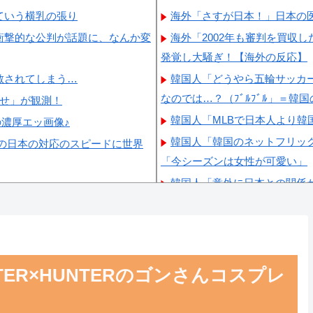
ていう横乳の張り
海外「さすが日本！」日本の
衝撃的な公判が話題に、なんか変
海外「2002年も審判を買収
発覚し大騒ぎ！【海外の反応】
散されてしまう…
韓国人「どうやら五輪サッカ
なのでは…？（ﾌﾞﾙﾌﾞﾙ」＝韓
らせ」が観測！
韓国人「MLBで日本人より
の濃厚エッ画像♪
韓国人「韓国のネットフリッ
の日本の対応のスピードに世界
「今シーズンは女性が可愛い」
韓国人「意外に日本との関係
驚くべき歴史のつながり‥」
韓国人「悲報：サッカー協会
剥奪される模様…（ﾌﾞﾙﾌﾞﾙ」
ER×HUNTERのゴンさんコスプレ