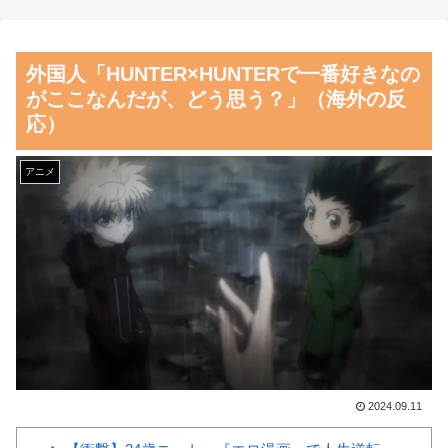
大地震が起きても手術をやり
【画像】閉店間際の回転ず
遂げる日本の医療チーム、海外
し、ネタの量がバグってると話
外国人「HUNTER×HUNTERで一番好きなの
でも凄すぎると絶賛
題にｗｗｗｗｗ
がここなんだが、どう思う？」（海外の反
海外「さすが日本！」日本と
【朗報】齋藤飛鳥、前屈みで
応）
ドイツの仕事効率の差が分かる
完全に見えてる動画が拡散され
数字に海外が大騒ぎ
てしまう…
アニメ
韓国人「日本の柴犬くん散歩
磁気嵐、地球由来のイオンが
中の暑さに耐えられなかった結
主導…JAXAの衛星「あらせ」
果」
が観測！
韓国人「韓国サッカー協会関
舌を絡ませて、唾液交換して
係者が『不適切接待は慣行だっ
── ちゅっちゅしながらの濃厚
た』と衝撃発言！日韓ワールド
エッ画像♪
カップ4強にも疑いの視線が向
海外「日本よ、お前がナンバ
けられる」
ーワンだ」 熊本地震直後の日
2024.09.11
韓国人「フランスの有力紙も
本の対応のスピードに世界が衝