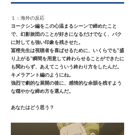
器）披露
Powered by livedoor 相互RSS
彼女がタヒんだ。悲しみに暮れながらも彼女の分ま
１：海外の反応
で精一杯生きようと誓った。だが実は...
ヨークシン編をこの心温まるシーンで締めたこと
で、幻影旅団のことが好きになるだけでなく、パク
に対しても強い印象を残させた。
冨樫先生は視聴者を喜ばせるために、いくらでも”盛
り上がる”瞬間を用意して終わらせることができたに
Powered by livedoor 相互RSS
も関わらず、あえてこういう終わり方をしたんだ。
キメラアント編のようにね。
強烈で劇的な展開の後に、感情的な余韻を残すよう
な穏やかな締め方を選んだ。
あなたはどう思う？