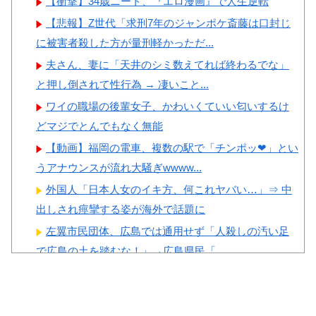
【衝撃】34歳ニート、『エロ漫画』で人生逆転
大韓サッカー協会前代未聞の不
撃
【悲報】Z世代「求刑7年のジャンポケ斎藤は口封じ
祥事を詳細に報道！」→「国際
【画像】顔100点、体30点の
に被害者殺した方が量刑軽かっただ...
的スキャンダルに発展してしま
女ｗｗｗ
う‥」
夫さん、妻に「天井のシミ数えてれば終わるでな」
と押し倒されて性行為 → 凄いこと...
韓国人「我が国がクウェート
戦で行った審判買収が本当に深
ワイの職場の後輩女子、かわいくていい匂いするけ
刻である理由がこちら…」
どマジでとんでもなく無能
Powered by livedoor 相互RSS
→「これはダメなやつ…（ﾌﾞﾙ
【動画】福岡の電車、複数の駅で「チンポッ❤」とい
ﾌﾞﾙ」＝韓国の反応
うアナウンスが流れ大騒ぎwwww...
中国人「サッカーW杯の日本
外国人「日本人女のイキ方、何これヤバい…」⇒ 中
戦で、何回も映っていたこの女
出しされ痙攣する姿が海外で話題に
性は一体誰？」 中国人「なん
左翼市民団体、広島では通用せず「人殺しの汚い足
という上品さ」「どう見ても一
で広島の土を踏むな！」→広島県民「...
般人ではない」
乳首の立ちっぷりが凄い女社長のひなの花音が中出
し解禁
【エ□画像】 ビリー・アイリッシュ、マ○コ（女性