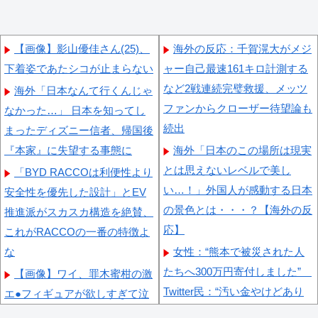
【画像】影山優佳さん(25)、
海外の反応：千賀滉大がメジ
下着姿であたシコが止まらない
ャー自己最速161キロ計測する
など2戦連続完璧救援、メッツ
海外「日本なんて行くんじゃ
ファンからクローザー待望論も
なかった…」 日本を知ってし
続出
まったディズニー信者、帰国後
『本家』に失望する事態に
海外「日本のこの場所は現実
とは思えないレベルで美し
「BYD RACCOは利便性より
い…！」外国人が感動する日本
安全性を優先した設計」とEV
の景色とは・・・？【海外の反
推進派がスカスカ構造を絶賛、
応】
これがRACCOの一番の特徴よ
な
女性：“熊本で被災された人
たちへ300万円寄付しました”
【画像】ワイ、罪木蜜柑の激
Twitter民：“汚い金やけどあり
エ●フィギュアが欲しすぎて泣
がとう” 【海外の反応】
く・・・・・・