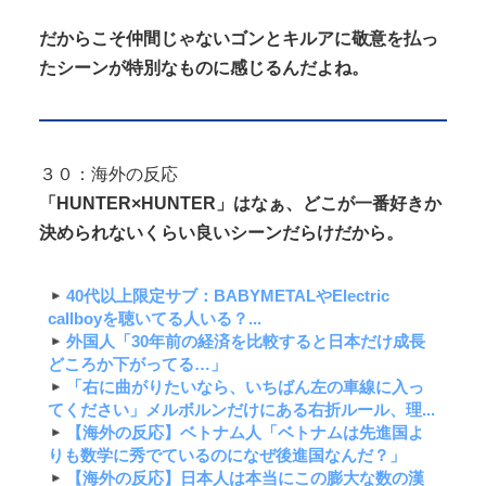
だからこそ仲間じゃないゴンとキルアに敬意を払っ
たシーンが特別なものに感じるんだよね。
３０：海外の反応
「HUNTER×HUNTER」はなぁ、どこが一番好きか
決められないくらい良いシーンだらけだから。
40代以上限定サブ：BABYMETALやElectric
callboyを聴いてる人いる？...
外国人「30年前の経済を比較すると日本だけ成長
どころか下がってる…」
「右に曲がりたいなら、いちばん左の車線に入っ
てください」メルボルンだけにある右折ルール、理...
【海外の反応】ベトナム人「ベトナムは先進国よ
りも数学に秀でているのになぜ後進国なんだ？」
【海外の反応】日本人は本当にこの膨大な数の漢