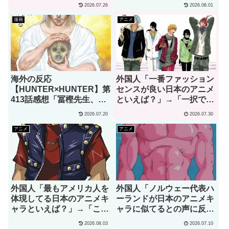
すぎて実写かと思っちゃっ
じゃない」（海外の反応）
2026.07.26
2026.08.01
たよ」
漫画
アニメ
海外の反応
外国人「一番ファッション
【HUNTER×HUNTER】第
センスが良い日本のアニメ
413話感想「冨樫先生、あ
といえば？」→「一択でし
なたこそが本物の天才で
ょ」（海外の反応）
2026.07.20
2026.07.30
す」
アニメ
アニメ
外国人「最もアメリカ人を
外国人「ノルウェー代表ハ
体現してる日本のアニメキ
ーランドが日本のアニメキ
ャラといえば？」→「これ
ャラに似てるとの声に反応
以上アメリカらしいキャラ
ｗｗｗ」→「彼は本当に面
2026.08.03
2026.07.10