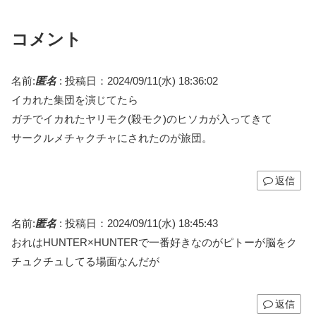
なんて存在しない！」（海
白い」（海外の反応）
外の反応）
コメント
名前:
匿名
:
投稿日：2024/09/11(水) 18:36:02
イカれた集団を演じてたら
ガチでイカれたヤリモク(殺モク)のヒソカが入ってきて
サークルメチャクチャにされたのが旅団。
返信
名前:
匿名
:
投稿日：2024/09/11(水) 18:45:43
おれはHUNTER×HUNTERで一番好きなのがピトーが脳をク
チュクチュしてる場面なんだが
返信