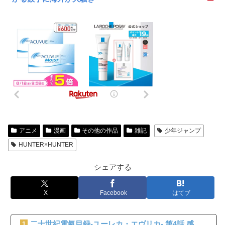
アニメ
漫画
その他の作品
雑記
少年ジャンプ
HUNTER×HUNTER
シェアする
X
Facebook
はてブ
二十世紀電氣目録-ユーレカ・エヴリカ- 第4話 感
1