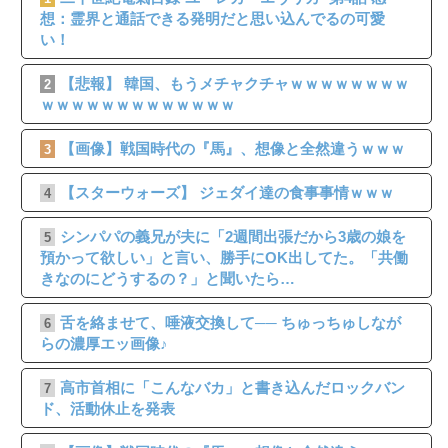
想：霊界と通話できる発明だと思い込んでるの可愛
い！
【悲報】 韓国、もうメチャクチャｗｗｗｗｗｗｗｗ
2
ｗｗｗｗｗｗｗｗｗｗｗｗｗ
【画像】戦国時代の『馬』、想像と全然違うｗｗｗ
3
【スターウォーズ】 ジェダイ達の食事事情ｗｗｗ
4
シンパパの義兄が夫に「2週間出張だから3歳の娘を
5
預かって欲しい」と言い、勝手にOK出してた。「共働
きなのにどうするの？」と聞いたら…
舌を絡ませて、唾液交換して── ちゅっちゅしなが
6
らの濃厚エッ画像♪
高市首相に「こんなバカ」と書き込んだロックバン
7
ド、活動休止を発表