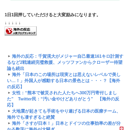
1日1回押していただけると大変励みになります。
↓ ↓ ↓ ↓ ↓
海外の反応：千賀滉大がメジャー自己最速161キロ計測す
るなど2戦連続完璧救援、メッツファンからクローザー待望
論も続出
海外「日本のこの場所は現実とは思えないレベルで美し
い…！」外国人が感動する日本の景色とは・・・？【海外
の反応】
女性：“熊本で被災された人たちへ300万円寄付しまし
た” Twitter民：“汚い金やけどありがとう” 【海外の反
応】
大地震が起きても手術をやり遂げる日本の医療チーム、
海外でも凄すぎると絶賛
海外「さすが日本！」日本とドイツの仕事効率の差が分
かる数字に海外が大騒ぎ