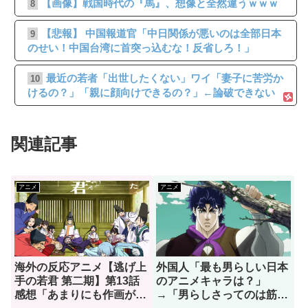
【画像】戦国時代の『馬』、想像と全然違うｗｗｗ
8
【悲報】 中国報道官「中日関係が悪いのは全部日本
9
のせい！中国台湾に首突っ込むな！反省しろ！」
最近の若者「出世したくない」ワイ「妻子に苦労か
10
けるの？」「親に顔向けできるの？」←論破できない
関連記事
アニメ
アニメ
海外の反応アニメ【逃げ上
外国人「最も男らしい日本
手の若君 第二期】第13話
のアニメキャラは？」
感想「あまりにも作画が良
→「男らしさってのは筋肉