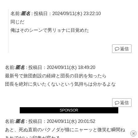
名前:
匿名
:
投稿日：2024/09/11(水) 23:22:10
同じだ
俺はそのシーンで男リョナに目覚めた
返信
名前:
匿名
:
投稿日：2024/09/11(水) 18:49:20
最新号で旅団創設の経緯と団長の目的を知ったら
団長を絶対に失いたくないという気持ちは分かるよな
返信
SPONSOR
名前:
匿名
:
投稿日：2024/09/11(水) 20:01:52
あと、死ぬ直前のパクノダが猫にニャーッと微笑む瞬間ね
×
あれでだいぶ印象が変わる