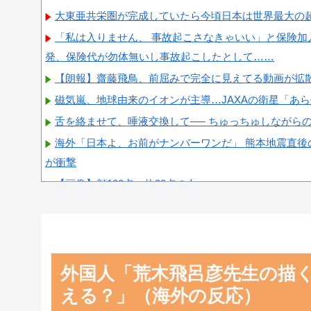
大東亜共栄圏が完成していたら今頃日本は世界最大の
「私は入りません、 事故起こさなきゃいい」と保険加
発、保険代が勿体無いし事故起こしたとして……
【朗報】齋藤飛鳥、前屈みで完全に見えてる動画が拡
磁気嵐、地球由来のイオンが主導…JAXAの衛星「あ
舌を絡ませて、唾液交換して── ちゅっちゅしながら
海外「日本よ、お前がナンバーワンだ」 熊本地震直後
が衝撃
【画像】顔100点、体30点の女ｗｗｗ
Powered by livedoor 相互RSS
外国人「荒木飛呂彦先生の描
える？」（海外の反応）