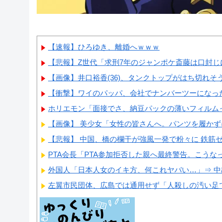
【速報】ひろゆき、離婚へｗｗｗ
【悲報】Z世代「求刑7年のジャンポケ斎藤は口封じに
【画像】井口裕香(36)、タンクトップがはち切れそう
【衝撃】ワイのパッパ、会社でナンバーツーになっ
ホリエモン「面接でさ、納豆パックの薄いフィルムっ
【画像】 美少女「女性の皆さんへ。パンツを履か
【悲報】 中国、橋の欄干が強風一発で粉々に 鉄筋ゼロ
PTA会長「PTA参加拒否した親へ最終警告。こうな
外国人「日本人女のイキ方、何これヤバい…」⇒ 
左翼市民団体、広島では通用せず「人殺しの汚い足で