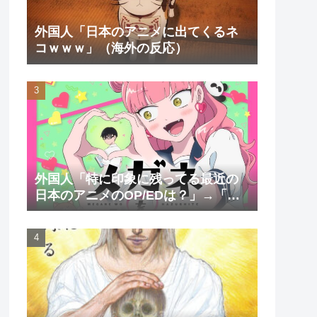
外国人「日本のアニメに出てくるネ
コｗｗｗ」（海外の反応）
外国人「特に印象に残ってる最近の
日本のアニメのOP/EDは？」→「一
回も飛ばしたことないわ」（海外の
反応）