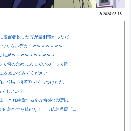
2024.08.13
被害者殺した方が量刑軽かっただ...
なくらいデカイｗｗｗｗｗｗｗ...
た結果ｗｗｗｗｗｗｗｗｗｗ
て何のために入っていの？って聞く...
ずにを履いてみてください」
 当局「接着剤でくっつけただ...
ってもいい？」
中出しされ痙攣する姿が海外で話題に
広島の土を踏むな！」→広島県民「...