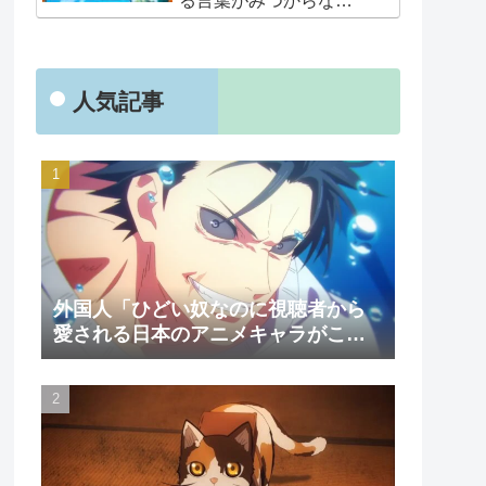
る言葉がみつからな
い･･･」
人気記事
外国人「ひどい奴なのに視聴者から
愛される日本のアニメキャラがこち
ら」（海外の反応）