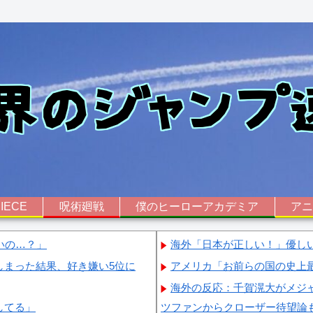
IECE
呪術廻戦
僕のヒーローアカデミア
ア
いの…？」
海外「日本が正しい！」優し
しまった結果、好き嫌い5位に
アメリカ「お前らの国の史上
海外の反応：千賀滉大がメジャ
してる」
ツファンからクローザー待望論