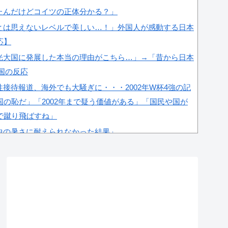
たんだけどコイツの正体分かる？」
とは思えないレベルで美しい…！」外国人が感動する日本
応】
光大国に発展した本当の理由がこちら…」→「昔から日本
韓国の反応
接待報道、海外でも大騒ぎに・・・2002年W杯4強の記
の恥だ」「2002年まで疑う価値がある」「国民や国が
で蹴り飛ばすね」
中の暑さに耐えられなかった結果」
界の勢力図を変えたと言われる作品がこちら…」→「こう
＝韓国の反応
係者が『不適切接待は慣行だった』と衝撃発言！日韓ワー
が向けられる」