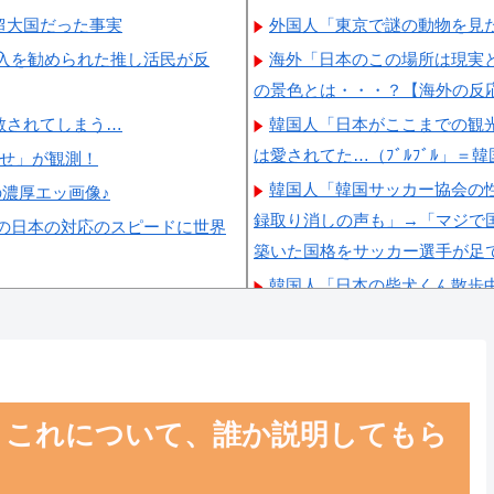
超大国だった事実
外国人「東京で謎の動物を見
入を勧められた推し活民が反
海外「日本のこの場所は現実
の景色とは・・・？【海外の反
散されてしまう…
韓国人「日本がここまでの観
は愛されてた…（ﾌﾞﾙﾌﾞﾙ」＝
らせ」が観測！
韓国人「韓国サッカー協会の性
の濃厚エッ画像♪
録取り消しの声も」→「マジで国
の日本の対応のスピードに世界
築いた国格をサッカー選手が足
韓国人「日本の柴犬くん散歩
韓国人「最近の日本アニメ業
いうのが面白い…（ﾌﾞﾙﾌﾞﾙ」
韓国人「韓国サッカー協会関
ルドカップ4強にも疑いの視線
くこれについて、誰か説明してもら