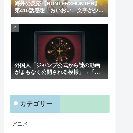
海外の反応【HUNTER×HUNTER】
第416話感想「おいおい、文字が少な
くてスッキリ読めるぞ！！」
外国人「ジャンプ公式から謎の動画
がまもなく公開される模様」→「ま
さか本当にくるのか？！」（海外の
反応）
カテゴリー
アニメ