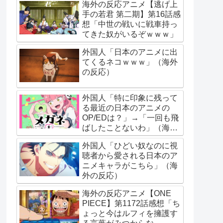
海外の反応アニメ【逃げ上
手の若君 第二期】第16話感
想「中世の戦いに戦車持っ
てきた奴がいるぞｗｗｗ」
外国人「日本のアニメに出
てくるネコｗｗｗ」（海外
の反応）
外国人「特に印象に残って
る最近の日本のアニメの
OP/EDは？」→「一回も飛
ばしたことないわ」（海外
の反応）
外国人「ひどい奴なのに視
聴者から愛される日本のア
ニメキャラがこちら」（海
外の反応）
海外の反応アニメ【ONE
PIECE】第1172話感想「ち
ょっと今はルフィを擁護す