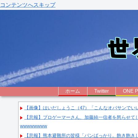
コンテンツへスキップ
ホーム
Twitter
ONE P
【画像】はいだしょうこ（47）「こんなオバサンでい
【悲報】プロゲーマーさん、加藤純一信者を怒らせて
wwwwwwww
【悲報】熊本避難所の皆様「パンばっかり。飽き飽き