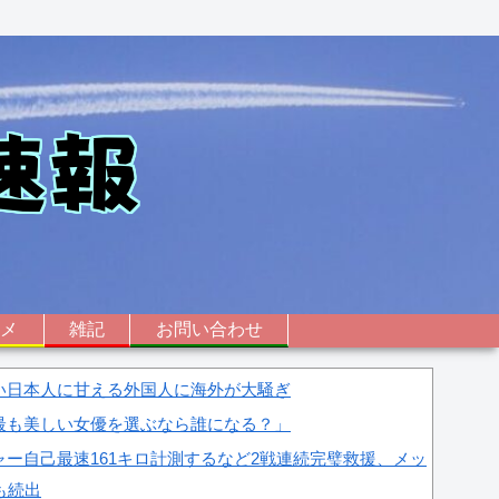
ニメ
雑記
お問い合わせ
い日本人に甘える外国人に海外が大騒ぎ
最も美しい女優を選ぶなら誰になる？」
ー自己最速161キロ計測するなど2戦連続完璧救援、メッ
も続出