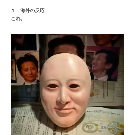
出しされ痙攣する姿が海外で話題に
けられる」
左翼市民団体、広島では通用せず「人殺しの汚い足
１：海外の反応
で広島の土を踏むな！」→広島県民「...
これ。
Powered by livedoor 相互RSS
Powered by livedoor 相互RSS