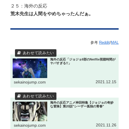
２５：海外の反応
荒木先生は人間をやめちゃったんだぁ。
参考
Reddit
/
MAL
海外の反応「ジョジョ6部のNetflix視聴時間が
ヤバすぎる!!」
2021.12.15
sekainojump.com
海外の反応アニメ神回特集【ジョジョの奇妙
な冒険】第20話"シーザー孤独の青春"
2021.11.26
sekainojump.com