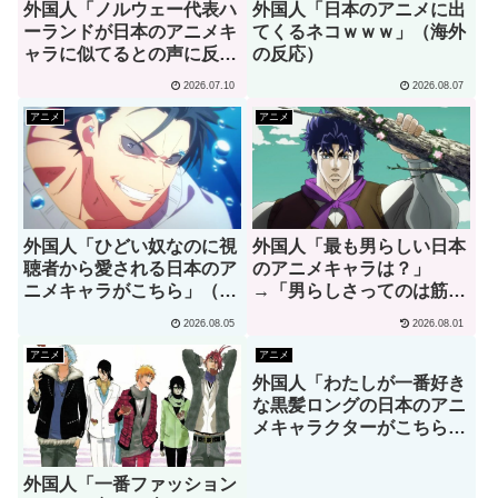
外国人「ノルウェー代表ハ
外国人「日本のアニメに出
ーランドが日本のアニメキ
てくるネコｗｗｗ」（海外
ャラに似てるとの声に反応
の反応）
ｗｗｗ」→「彼は本当に面
2026.07.10
2026.08.07
白い」（海外の反応）
アニメ
アニメ
外国人「ひどい奴なのに視
外国人「最も男らしい日本
聴者から愛される日本のア
のアニメキャラは？」
ニメキャラがこちら」（海
→「男らしさってのは筋肉
外の反応）
じゃない」（海外の反応）
2026.08.05
2026.08.01
アニメ
アニメ
外国人「わたしが一番好き
な黒髪ロングの日本のアニ
メキャラクターがこちら」
→「お前はわかってる」
（海外の反応）
外国人「一番ファッション