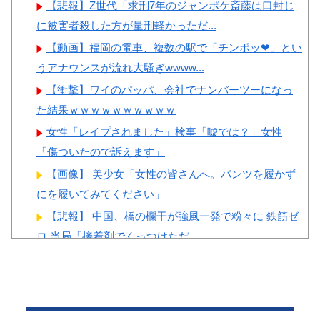
の恥だ」「2002年まで疑う価値
【悲報】Z世代「求刑7年のジャンポケ斎藤は口封じ
本の対応のスピードに世界が衝
がある」「国民や国が築いた国
に被害者殺した方が量刑軽かっただ...
撃
格をサッカー選手が足で蹴り飛
【動画】福岡の電車、複数の駅で「チンポッ❤」とい
【画像】顔100点、体30点の
ばすね」
うアナウンスが流れ大騒ぎwwww...
女ｗｗｗ
韓国人「日本の柴犬くん散歩
【衝撃】ワイのパッパ、会社でナンバーツーになっ
中の暑さに耐えられなかった結
た結果ｗｗｗｗｗｗｗｗｗｗ
果」
女性「レイプされました」検事「嘘では？」女性
韓国人「最近の日本アニメ業
Powered by livedoor 相互RSS
「傷ついたので訴えます」
界の勢力図を変えたと言われる
【画像】 美少女「女性の皆さんへ。パンツを履かず
作品がこちら…」→「こういう
にを履いてみてください」
のが面白い…（ﾌﾞﾙﾌﾞﾙ」＝韓
【悲報】 中国、橋の欄干が強風一発で粉々に 鉄筋ゼ
国の反応
ロ 当局「接着剤でくっつけただ...
韓国人「韓国サッカー協会関
PTA会長「PTA参加拒否した親へ最終警告。こうなっ
係者が『不適切接待は慣行だっ
てもいい？」
た』と衝撃発言！日韓ワールド
外国人「日本人女のイキ方、何これヤバい…」⇒ 中
カップ4強にも疑いの視線が向