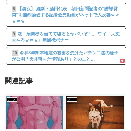
【無双】 維新・藤田代表、朝日新聞記者の“誘導質
8
問”を痛烈論破する記者会見動画がネットで大反響ｗｗ
ｗｗｗ
敵「扇風機を当てて寝るとヤバいぞ！」 ワイ「大丈
9
夫やろｗｗｗ」扇風機ポチー
令和8年熊本地震の被害を受けたパチンコ屋の様子
10
が公開「天井落ちた情報あり」とのこと…
関連記事
アニメ
アニメ