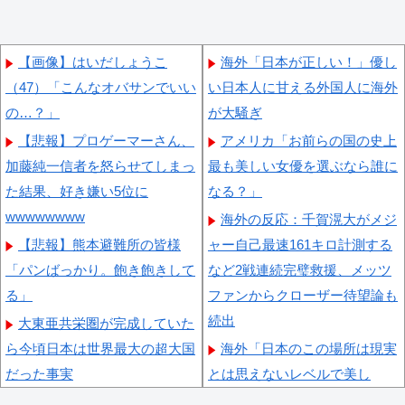
【画像】はいだしょうこ
海外「日本が正しい！」優し
（47）「こんなオバサンでいい
い日本人に甘える外国人に海外
の…？」
が大騒ぎ
【悲報】プロゲーマーさん、
アメリカ「お前らの国の史上
加藤純一信者を怒らせてしまっ
最も美しい女優を選ぶなら誰に
た結果、好き嫌い5位に
なる？」
wwwwwwww
海外の反応：千賀滉大がメジ
【悲報】熊本避難所の皆様
ャー自己最速161キロ計測する
「パンばっかり。飽き飽きして
など2戦連続完璧救援、メッツ
る」
ファンからクローザー待望論も
続出
大東亜共栄圏が完成していた
ら今頃日本は世界最大の超大国
海外「日本のこの場所は現実
だった事実
とは思えないレベルで美し
い…！」外国人が感動する日本
「私は入りません、 事故起