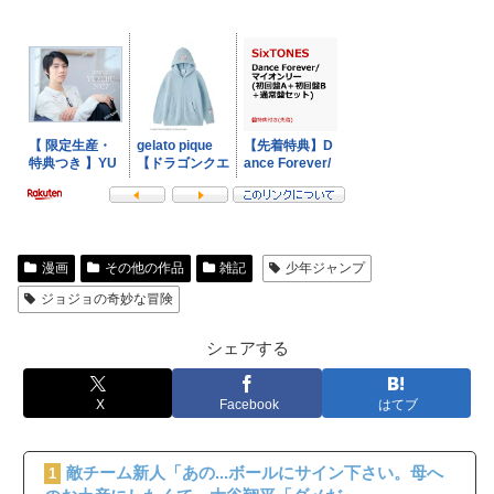
漫画
その他の作品
雑記
少年ジャンプ
ジョジョの奇妙な冒険
シェアする
X
Facebook
はてブ
敵チーム新人「あの...ボールにサイン下さい。母へ
1