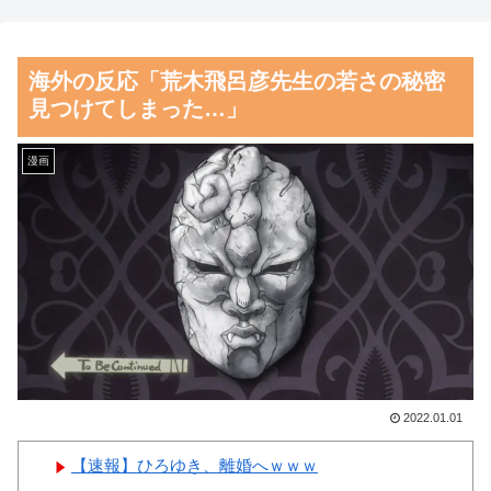
の景色とは・・・？【海外の反
こさなきゃいい」と保険加入を
応】
勧められた推し活民が反発、保
海外の反応「荒木飛呂彦先生の若さの秘密
険代が勿体無いし事故起こした
女性：“熊本で被災された人
見つけてしまった…」
として……
たちへ300万円寄付しました”
Twitter民：“汚い金やけどあり
【朗報】齋藤飛鳥、前屈みで
漫画
がとう” 【海外の反応】
完全に見えてる動画が拡散され
てしまう…
韓国人「日本がここまでの観
光大国に発展した本当の理由が
磁気嵐、地球由来のイオンが
こちら…」→「昔から日本は愛
主導…JAXAの衛星「あらせ」
されてた…（ﾌﾞﾙﾌﾞﾙ」＝韓国
が観測！
の反応
舌を絡ませて、唾液交換して
韓国人「韓国サッカー協会の
── ちゅっちゅしながらの濃厚
性接待報道、海外でも大騒ぎ
エッ画像♪
2022.01.01
に・・・2002年W杯4強の記録
海外「日本よ、お前がナンバ
取り消しの声も」→「マジで国
【速報】ひろゆき、離婚へｗｗｗ
ーワンだ」 熊本地震直後の日