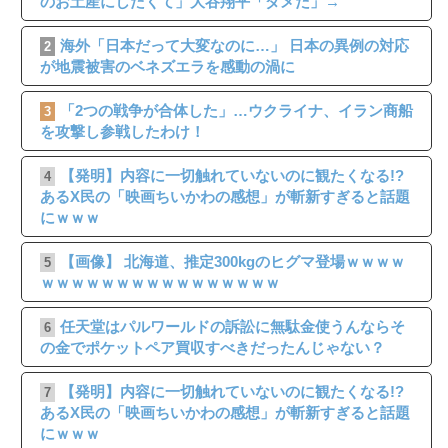
のお土産にしたくて」大谷翔平「ダメだ」→
海外「日本だって大変なのに…」 日本の異例の対応
2
が地震被害のベネズエラを感動の渦に
「2つの戦争が合体した」…ウクライナ、イラン商船
3
を攻撃し参戦したわけ！
【発明】内容に一切触れていないのに観たくなる!?
4
あるX民の「映画ちいかわの感想」が斬新すぎると話題
にｗｗｗ
【画像】 北海道、推定300kgのヒグマ登場ｗｗｗｗ
5
ｗｗｗｗｗｗｗｗｗｗｗｗｗｗｗｗ
任天堂はパルワールドの訴訟に無駄金使うんならそ
6
の金でポケットペア買収すべきだったんじゃない？
【発明】内容に一切触れていないのに観たくなる!?
7
あるX民の「映画ちいかわの感想」が斬新すぎると話題
にｗｗｗ