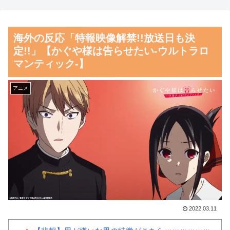
会、国際審判員らを性接待
【悲報】マンガの編集者、令
和になってもグラビアのアイド
海外の反応：熊本の病院で手
海外の反応「特報映像解禁!!放送日も決
ルを美味しくいただいていた模
術中に熊本地震が発生、大揺れ
定!!」【かぐや様は告らせたい-ウルトラロ
様。小学館第三者委員会が公表
の中でも患者を守った医師たち
マンティック-】
の対応ぶりに海外大絶賛
【朗報】齋藤飛鳥、前屈みで
完全に見えてる動画が拡散され
韓国が独自開発したと自慢す
アニメ
てしまう…
る甘いトマト、実はそこら辺の
トマトに砂糖水を注入していた
磁気嵐、地球由来のイオンが
だけなのが判明して大問題にw
主導…JAXAの衛星「あらせ」
が観測！
韓国人「大韓航空の熊本地震
飲料水支援に対する日本人の反
舌を絡ませて、唾液交換して
応をご覧ください・・・」
── ちゅっちゅしながらの濃厚
→「」
エッ画像♪
韓国人「悲報：FIFA会長にさ
海外「日本よ、お前がナンバ
2022.03.11
え2002年W杯で韓国が審判を買
ーワンだ」 熊本地震直後の日