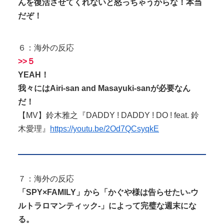
んを復活させてくれないと怒っちゃうからな！本当
だぞ！
６：海外の反応
>>５
YEAH！
我々にはAiri-san and Masayuki-sanが必要なん
だ！
【MV】鈴木雅之『DADDY ! DADDY ! DO ! feat. 鈴
木愛理』
https://youtu.be/2Od7QCsyqkE
７：海外の反応
「SPY×FAMILY」から「かぐや様は告らせたい-ウ
ルトラロマンティック-」によって完璧な週末にな
る。