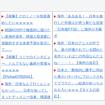
【画像】どのくノ一を快楽責
海外「あるある！」日本を旅
めしたいｗｗｗｗｗ
行した外国人が患う新たな症状
「日本後PTSD」に海外が大騒
韓国KOSPIで徹底的に儲けた
ぎ
い某海外資本、韓国人投資家に
楽観的すぎる未来予測を提示し
海外「日本のアニメの中で
て……
も、過小評価されている隠れた
名作といえばこの作品なんだよ
【画像】コミケのインタビュ
ね・・・！」【海外の反応】
ー、とんでもない逸材が登場ｗ
ｗｗｗｗｗ
日本人「敷地内に勝手に停め
【Pickup07092041】
た車がバチバチにブロックされ
ててウケた」→結末がめっちゃ
海外「日本なんて行くんじゃ
おもろいｗｗｗ【タイ人の反
なかった…」 日本を知ってし
応】
まったディズニー信者、帰国後
『本家』に失望する事態に
海外の反応：韓国サッカー協