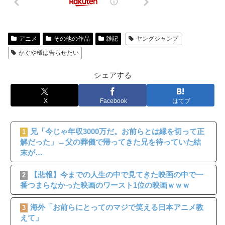
アニメ
その他の作品
雑記
ヤングジャンプ
かぐや様は告らせたい
シェアする
X
Facebook
はてブ
兄「今じゃ年収3000万だ。お前らとは縁を切って正
1
解だった」→父の葬儀で帰ってきた兄を待っていた結
末が…
【悲報】今までの人生の中で見てきた映画の中で一
2
番つまらなかった映画のワースト1位の映画ｗｗｗ
海外「お前らにとってのマジで笑える日本アニメ教
3
えて」