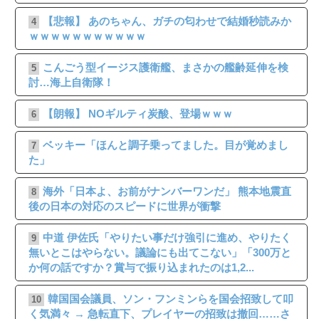
【悲報】 あのちゃん、ガチの匂わせで結婚秒読みか
4
ｗｗｗｗｗｗｗｗｗｗｗ
こんごう型イージス護衛艦、まさかの艦齢延伸を検
5
討…海上自衛隊！
【朗報】 NOギルティ炭酸、登場ｗｗｗ
6
ベッキー「ほんと調子乗ってました。目が覚めまし
7
た」
海外「日本よ、お前がナンバーワンだ」 熊本地震直
8
後の日本の対応のスピードに世界が衝撃
中道 伊佐氏「やりたい事だけ強引に進め、やりたく
9
無いとこはやらない。議論にも出てこない」「300万と
か何の話ですか？賞与で振り込まれたのは1,2...
韓国国会議員、ソン・フンミンらを国会招致して叩
10
く気満々 → 急転直下、プレイヤーの招致は撤回……さ