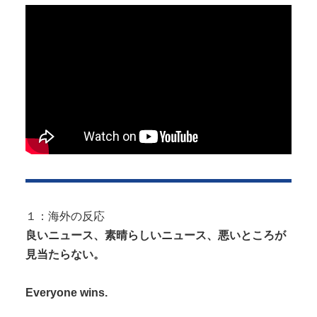
高市首相の熊本視察動画にケチを付けたタレント、
「正体バレバレよな」と黒電話の呼び...
【鬼滅の刃】 色欲の鬼に対抗するためにエ□特訓を受
ける胡蝶しのぶ…！クールなしの...
Powered by livedoor 相互RSS
１：海外の反応
良いニュース、素晴らしいニュース、悪いところが
見当たらない。
Everyone wins.