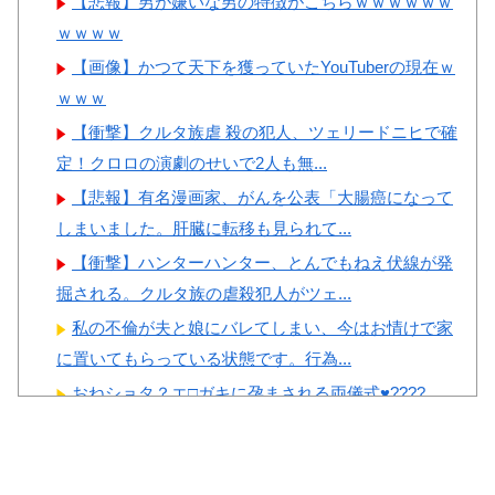
【悲報】男が嫌いな男の特徴がこちらｗｗｗｗｗｗ
収していたと思われていた模
本の対応のスピードに世界が衝
ｗｗｗｗ
様…（ﾌﾞﾙﾌﾞﾙ」＝韓国の反応
撃
【画像】かつて天下を獲っていたYouTuberの現在ｗ
韓国人「日本のサッカー協会
【画像】顔100点、体30点の
ｗｗｗ
も性接待やってるんじゃないで
女ｗｗｗ
【衝撃】クルタ族虐 殺の犯人、ツェリードニヒで確
すか？」
定！クロロの演劇のせいで2人も無...
韓国人「韓国サッカー協会の
【悲報】有名漫画家、がんを公表「大腸癌になって
審判買収、遂に海外でも話題
しまいました。肝臓に転移も見られて...
に…」→「2002年の栄光まで疑
Powered by livedoor 相互RSS
われる…（ﾌﾞﾙﾌﾞﾙ」＝韓国の
【衝撃】ハンターハンター、とんでもねえ伏線が発
反応
掘される。クルタ族の虐殺犯人がツェ...
私の不倫が夫と娘にバレてしまい、今はお情けで家
に置いてもらっている状態です。行為...
おねショタ？エ□ガキに孕まされる両儀式♥️????
Powered by livedoor 相互RSS
♥️????♥️
【神乳】 脱いだら凄いボーイッシュ女子、ボーイッ
シュがどうでも良くなる ”お○ぱ...