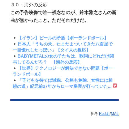
３０：海外の反応
この予告映像で唯一残念なのが、鈴木雅之さんの新
曲が無かったこと。ただそれだけだ。
【イラン】ビールの矛盾【ポーランドボール】
日本人「うちの犬、たまたまついてきた八百屋で
一目惚れしたっぽい」【タイ人の反応】
BABYMETALの女の子たちは、歌詞にどれだけ関
与してるんだろ？ 【海外の反応】
【世界】テクノロジーが解決できない問題【ポー
ランドボール】
「子どもを持てば減税、公務も免除、女性には相
続の道」紀元前27年からローマ皇帝が打っていた...
参考
Reddit
/
MAL