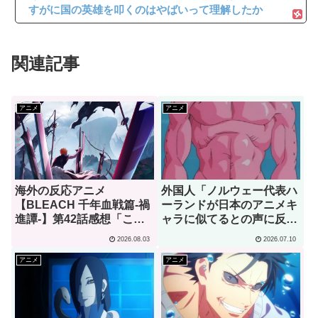
すがに国の英雄を叩くのはやばいって理解したか
関連記事
アニメ
アニメ
海外の反応アニメ
外国人「ノルウェー代表ハ
【BLEACH 千年血戦篇-禍
ーランドが日本のアニメキ
進譚-】第42話感想「この
ャラに似てるとの声に反応
言葉を聞ける日がくると
ｗｗｗ」→「彼は本当に面
2026.08.03
2026.07.10
は･･･夢みたいだ」
白い」（海外の反応）
アニメ
アニメ