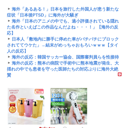
海外「あるある！」日本を旅行した外国人が患う新たな
症状「日本後PTSD」に海外が大騒ぎ
海外「日本のアニメの中でも、過小評価されている隠れ
た名作といえばこの作品なんだよね・・・！」【海外の反
応】
日本人「敷地内に勝手に停めた車がバチバチにブロック
されててウケた」→結末がめっちゃおもろいｗｗｗ【タイ
人の反応】
海外の反応：韓国サッカー協会、国際審判員らを性接待
海外の反応：熊本の病院で手術中に熊本地震が発生、大
揺れの中でも患者を守った医師たちの対応ぶりに海外大絶
賛