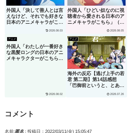
外国人「決して善人とは言
外国人「ひどい奴なのに視
えなけど、それでも好きな
聴者から愛される日本のア
日本のアニメキャラがこち
ニメキャラがこちら」（海
ら」→「願いを叶えてくれ
外の反応）
2026.08.03
2026.08.05
るし、魔法の力もくれ
る！」（海外の反応）
アニメ
アニメ
外国人「わたしが一番好き
な黒髪ロングの日本のアニ
メキャラクターがこちら」
→「お前はわかってる」
（海外の反応）
海外の反応【逃げ上手の若
君 第二期】第14話感想
「巴御前というと、とある
ゲームオタクを思い浮かべ
2026.08.02
2026.07.26
てしまうんだが･･･」
コメント
名前:
匿名
:
投稿日：2022/03/11(金) 15:05:47