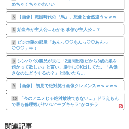
めちゃくちゃかわいい
【画像】戦国時代の『馬』、想像と全然違うｗｗｗ
5
始皇帝が主人公←わかる 李信が主人公←？
6
ビジホ隣の部屋「あんっ♡♡あんっ♡♡あんっ
7
♡♡♡」⇒！
シンパパの義兄が夫に「2週間出張だから3歳の娘を
8
預かって欲しい」と言い、勝手にOK出してた。「共働
きなのにどうするの？」と聞いたら…
【画像】 初見で絶対笑う画像クレメンスｗｗｗｗｗ
9
「今のアニメじゃ絶対放映できない…」ドラえもん
10
で最も倫理観がヤバい“モブキャラ”がコチラ
関連記事