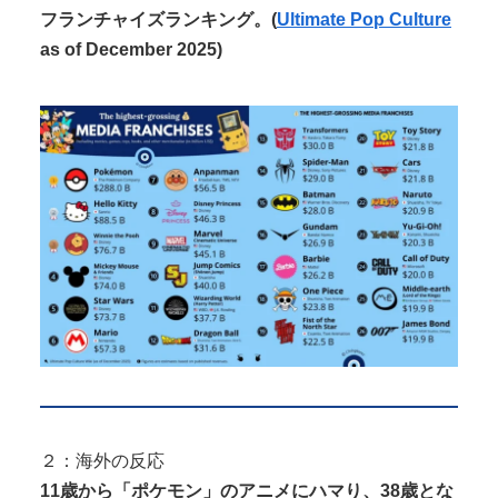
る！人生最後のラスト写真集、最...
フランチャイズランキング。(
Ultimate Pop Culture
as of December 2025)
Powered by livedoor 相互RSS
２：海外の反応
11歳から「ポケモン」のアニメにハマり、38歳とな