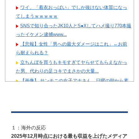
いになります」
ワイ、「着衣おっばい」でしか抜けない体質になっ
てしまうｗｗｗｗｗ
SNSで知り合ったJK10人とS●Xしてハメ撮り770本撮
ったイケメン逮捕www...
Powered by livedoor 相互RSS
【悲報】女性「男への最大ダメージはこれ」←お前
ら耐えられる？
立ちんぼを買うもキモすぎてヤらせてもらえなかっ
た男、代わりの足コキでまさかの大量...
【画像】 サンモニの女子アナさん、日曜の朝から素
材を提供してしまう
【悲報】 女さん、歩行者を轢いた挙句、道路に倒れ
てどえらいことになってしまうw ...
長身美ボディの保育士さんが女性用風俗を勢いで初
利用…子供に絶対見せられないメスの...
１：海外の反応
井上晴美、乳首ヘア○ードや濡れ場お○ぱいがエ□過ぎ
2025年12月時点における最も収益を上げたメディア