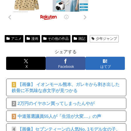
アニメ
漫画
その他の作品
雑記
少年ジャンプ
シェアする
X
Facebook
はてブ
【画像】 イオンモール熊本、ガレキから剥き出した
1
鉄骨に不気味な赤文字が見つかる
2万円のイヤホン買ってしまったんやが
2
中道落選議員55人が「生活が大変…」の声
3
【画像】セブンティーンの人気No. 1モデル女の子、
4