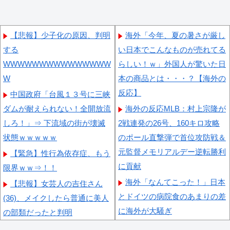
【悲報】少子化の原因、判明
海外「今年、夏の暑さが厳し
する
い日本でこんなものが売れてる
WWWWWWWWWWWWWWW
らしい！ｗ」外国人が驚いた日
W
本の商品とは・・・？【海外の
反応】
中国政府「台風１３号に三峡
ダムが耐えられない！全開放流
海外の反応MLB：村上宗隆が
しろ！」⇒ 下流域の街が壊滅
2戦連発の26号、160キロ攻略
状態ｗｗｗｗｗ
のポール直撃弾で首位攻防戦＆
元監督メモリアルデー逆転勝利
【緊急】性行為依存症、もう
に貢献
限界ｗｗ⇒！！
海外「なんてこった！」日本
【悲報】女芸人の吉住さん
とドイツの病院食のあまりの差
(36)、メイクしたら普通に美人
に海外が大騒ぎ
の部類だったと判明
外国人「親子丼という日本の
【動画】タイのティパンコー