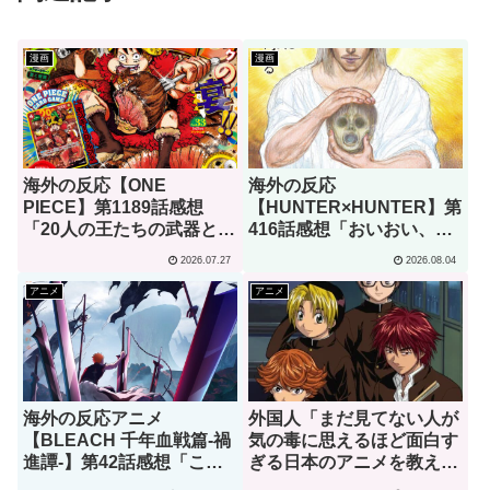
漫画
漫画
海外の反応【ONE
海外の反応
PIECE】第1189話感想
【HUNTER×HUNTER】第
「20人の王たちの武器とし
416話感想「おいおい、文
て出てほしいのはこの辺り
字が少なくてスッキリ読め
2026.07.27
2026.08.04
かな？」
るぞ！！」
アニメ
アニメ
海外の反応アニメ
外国人「まだ見てない人が
【BLEACH 千年血戦篇-禍
気の毒に思えるほど面白す
進譚-】第42話感想「この
ぎる日本のアニメを教え
言葉を聞ける日がくると
て」→「究極の夏アニメで