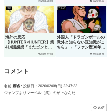
2026.08.03
2026.07.29
は･･･夢みたいだ」
あるコレ」（海外の反応）
漫画
アニメ
海外の反応
外国人「ドラゴンボールの
【HUNTER×HUNTER】第
意外と知らない豆知識がこ
414話感想「またゴンとキ
ちら」→「ファン歴30年で
ルアを見られるなんて･･･
初めて知りました」（海外
2026.07.28
2026.07.29
こんな日がくるのをずっと
の反応）
待ってた」
コメント
名前:
匿名
:
投稿日：2026/02/08(日) 22:47:33
ジャンプよりマーベル（笑）のが上なんだ
返信