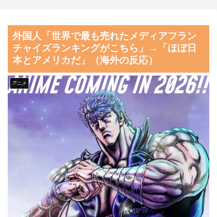
料理の直訳を知ってしまっ
ン王子が日本人女性とデート
た…」
か？
外国人「世界で最も売れたメディアフラン
海外「日本の甲子園で飛び出
【朗報】齋藤飛鳥、前屈みで
チャイズランキングがこちら」→「ほぼ日
した高校生とは思えないハイレ
完全に見えてる動画が拡散され
本とアメリカだ」（海外の反応）
ベルなプレーがこちら」 海外
てしまう…
の反応
磁気嵐、地球由来のイオンが
アニメ
韓国人「韓国人が日本のラー
主導…JAXAの衛星「あらせ」
メンについて勘違いしているこ
が観測！
とがこちら…」→「え
舌を絡ませて、唾液交換して
っ？？？？？？？？？？」＝韓
── ちゅっちゅしながらの濃厚
国の反応
エッ画像♪
韓国人「織田信長の安土城の
海外「日本よ、お前がナンバ
復元図と建築技術の高さに韓国
ーワンだ」 熊本地震直後の日
人が衝撃！」→「当時の技術力
本の対応のスピードに世界が衝
に言葉を失う‥」
撃