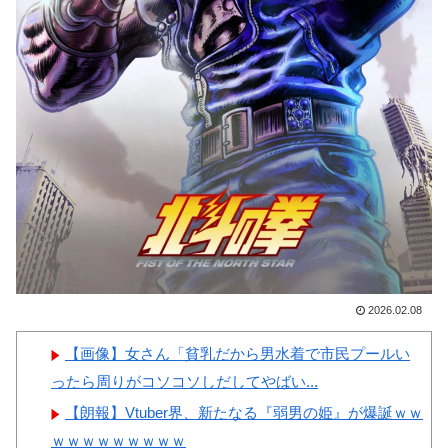
韓国人「日本の某全国チェー
【画像】顔100点、体30点の
ン店の商品写真が話題になって
女ｗｗｗ
いる理由がこちら…」→「羨ま
しい…（ﾌﾞﾙﾌﾞﾙ」＝韓国の反
応
韓国人「手術中に震度6強の
Powered by livedoor 相互RSS
地震、その時の日本の医療スタ
ッフたちの姿をご覧ください」
→「マジで鳥肌立った」「こう
いう姿は韓国も見習わないと」
「あんな状況なら日本だけでは
2026.02.08
なく韓国の医療関係者も同じよ
うに行動したはずだ」【熊本地
【画像】女さん「貧乳だから男水着で市民プールい
震】
ったら周りがコソコソしだしてやばい...
韓国人「アナログの国日本で
【朗報】Vtuber界、新たなる『弱男の姫』が爆誕ｗｗ
高級車を買うと葬儀屋さんみた
ｗｗｗｗｗｗｗｗｗ