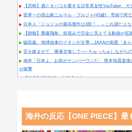
【恐怖】酒とタバコを愛する日常系女性YouTuber、
世界一の登山家ニルマル・プルジャ(43歳)、雪崩で死
日本人「ジョジョの最高傑作は3部！」←これ謎だよな
【朗報】齋藤飛鳥、前屈みで完全に見えてる動画が拡
磁気嵐、地球由来のイオンが主導…JAXAの衛星「あ
舌を絡ませて、唾液交換して── ちゅっちゅしながら
海外「日本よ、お前がナンバーワンだ」 熊本地震直後
が衝撃
【画像】顔100点、体30点の女ｗｗｗ
Powered by livedoor 相互RSS
海外の反応【ONE PIECE