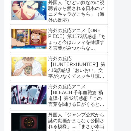
外国人「ひどい奴なのに視
聴者から愛される日本のア
ニメキャラがこちら」（海
外の反応）
海外の反応アニメ【ONE
PIECE】第1172話感想「ち
ょっと今はルフィを擁護す
る言葉がみつからな
い･･･」
海外の反応
【HUNTER×HUNTER】第
416話感想「おいおい、文
字が少なくてスッキリ読め
るぞ！！」
海外の反応アニメ
【BLEACH 千年血戦篇-禍
進譚-】第42話感想「この
言葉を聞ける日がくると
は･･･夢みたいだ」
外国人「ジャンプ公式から
謎の動画がまもなく公開さ
れる模様」→「まさか本当