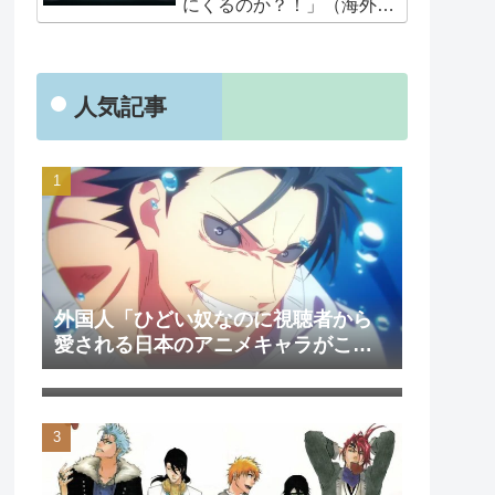
にくるのか？！」（海外の
反応）
人気記事
外国人「ひどい奴なのに視聴者から
愛される日本のアニメキャラがこち
外国人「日本のアニメを見て初めて
ら」（海外の反応）
泣いた作品は？」→「2000年代の3大
泣けるアニメ」（海外の反応）