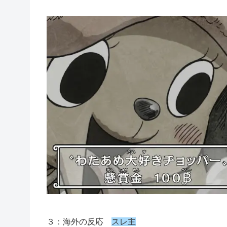
３：海外の反応
スレ主