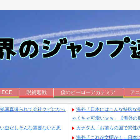
IECE
呪術廻戦
僕のヒーローアカデミア
ア
証拠写真撮られて会社クビになっ
海外「日本にはこんな特殊な
ゃくちゃ可愛いｗｗ」【海外の
悪い虫だしそんな需要ないと思
カナダ人「お前らの国で異性
海外「これが文明か！」日本