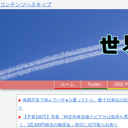
コンテンツへスキップ
ホーム
Twitter
ONE P
体調不良で休んでパチ●コ通ってたら、数十日単位の
た
【予算100万】市長「特定外来生物クビアカは気持ち
う」1匹300円相当の報奨金→初日に42万取られ焦り