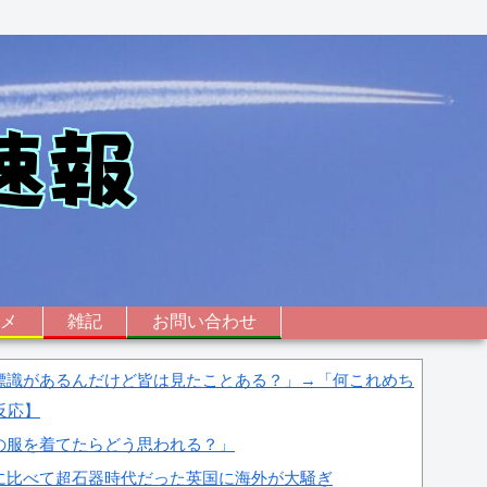
ニメ
雑記
お問い合わせ
標識があるんだけど皆は見たことある？」→「何これめち
反応】
の服を着てたらどう思われる？」
に比べて超石器時代だった英国に海外が大騒ぎ