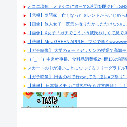
オコエ瑠偉、メキシコに渡って2球団を即クビ→SNS
【悲報】落語家、亡くなったタレントからいじめら
【画像】旅人女子「夜景を撮りたかっただけなのに、
【画像】X女子「ガチでこういう彼氏欲しくて息できん
【悲報】Mrs. GREEN APPLE、マジで逝くwwwww
【ガチ映像】 大学のヌードデッサンの授業で高額モデ
（ ´_ゝ`）中道幹事長、食料品消費税2年間1%の閣議決
スカートの中が凄いことになってるフリーグラドルTs
【ガチ映像】 田舎の村で行われてる ”逆レ●プ祭り” 
【速報】 日本製メモリに世界中から注文殺到！！！
Powered by livedoor 相互RSS