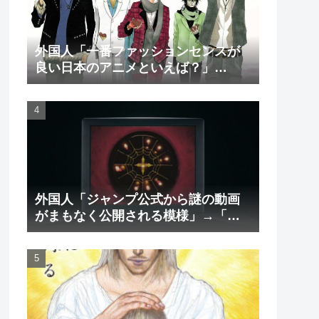
外国人「一番ファッションセンスが
良い日本のアニメといえば？」
→「一択でしょ」（海外の反応）
外国人「ジャンプ公式から謎の動画
がまもなく公開される模様」→「ま
さか本当にくるのか？！」（海外の
反応）