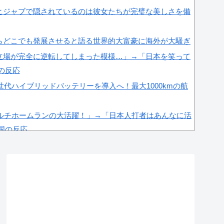
ヒジャブで隠されているのは彼女たちが完璧な美しさを備
らどこでも発展させると語る世界的大富豪に海外が大騒ぎ
立場が完全に逆転してしまった模様…」→「日本を笑って
国の反応
世代ハイブリッドバッテリーを導入へ！最大1000kmの航
マルチホームランの大活躍！」→「日本人打者はあんなに活
韓国の反応
ルエンサーが7台の車に当て逃げして逮捕されたのに「ま
」と決めつけて責任転嫁
白い！息子さんですか？えええええっ？？？」