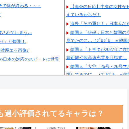
ガチで体が終わる・・・
【海外の反応】中東の女性が
亡
えているからだ！
海外「その通り！」日本人な
散されてしまう…
韓国人「悲報：日本と韓国の
見てたのに…（ﾌﾞﾙﾌﾞﾙ」＝韓
らせ」が観測！
韓国人「トヨタが2027年に次
の濃厚エッ画像♪
続距離や超高速充電を目指す」
の日本の対応のスピードに世界
韓国人「大谷、25号・26号
躍してるのに…（ﾌﾞﾙﾌﾞﾙ」＝
韓国、日本で韓国籍のインフ
た日本は嫌韓しようとしている
韓国人「韓国版モヤさまが面
】最も過小評価されてるキャラは？