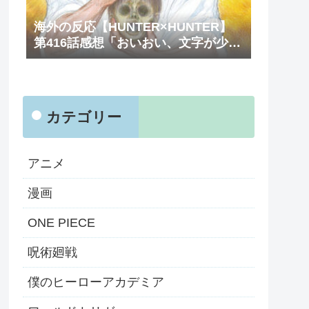
海外の反応【HUNTER×HUNTER】
第416話感想「おいおい、文字が少な
くてスッキリ読めるぞ！！」
カテゴリー
アニメ
漫画
ONE PIECE
呪術廻戦
僕のヒーローアカデミア