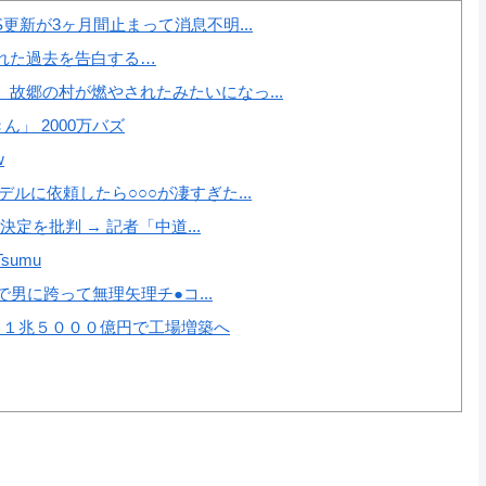
更新が3ヶ月間止まって消息不明...
れた過去を告白する…
故郷の村が燃やされたみたいになっ...
」 2000万バズ
w
ルに依頼したら○○○が凄すぎた...
定を批判 → 記者「中道...
umu
で男に跨って無理矢理チ●コ...
 １兆５０００億円で工場増築へ