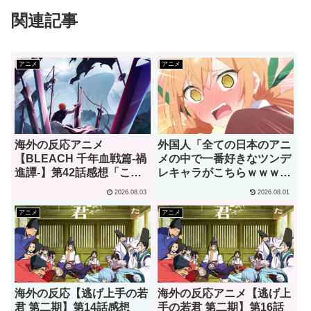
関連記事
アニメ
アニメ
海外の反応アニメ
外国人「全ての日本のアニ
【BLEACH 千年血戦篇-禍
メの中で一番好きなツンデ
進譚-】第42話感想「この
レキャラがこちらｗｗｗ」
言葉を聞ける日がくると
（海外の反応）
2026.08.03
2026.08.01
は･･･夢みたいだ」
アニメ
アニメ
海外の反応【逃げ上手の若
海外の反応アニメ【逃げ上
君 第二期】第14話感想
手の若君 第二期】第16話