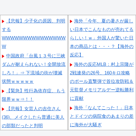
【悲報】少子化の原因、判明
海外「今年、夏の暑さが厳し
する
い日本でこんなものが売れてる
WWWWWWWWWWWWWWW
らしい！ｗ」外国人が驚いた日
W
本の商品とは・・・？【海外の
反応】
中国政府「台風１３号に三峡
ダムが耐えられない！全開放流
海外の反応MLB：村上宗隆が
しろ！」⇒ 下流域の街が壊滅
2戦連発の26号、160キロ攻略
状態ｗｗｗｗｗ
のポール直撃弾で首位攻防戦＆
元監督メモリアルデー逆転勝利
【緊急】性行為依存症、もう
に貢献
限界ｗｗ⇒！！
海外「なんてこった！」日本
【悲報】女芸人の吉住さん
とドイツの病院食のあまりの差
(36)、メイクしたら普通に美人
に海外が大騒ぎ
の部類だったと判明
外国人「親子丼という日本の
【動画】タイのティパンコー