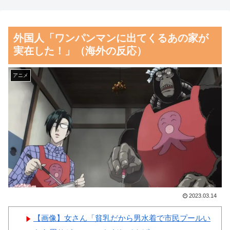
料理の直訳を知ってしまっ
ン王子が日本人女性とデート
た…」
か？
外国人「ワンパンマンに出てくるあの家が
海外「日本の甲子園で飛び出
【朗報】齋藤飛鳥、前屈みで
実在した！」（海外の反応）
した高校生とは思えないハイレ
完全に見えてる動画が拡散され
ベルなプレーがこちら」 海外
てしまう…
アニメ
の反応
磁気嵐、地球由来のイオンが
韓国人「韓国人が日本のラー
主導…JAXAの衛星「あらせ」
メンについて勘違いしているこ
が観測！
とがこちら…」→「え
舌を絡ませて、唾液交換して
っ？？？？？？？？？？」＝韓
── ちゅっちゅしながらの濃厚
国の反応
エッ画像♪
韓国人「織田信長の安土城の
海外「日本よ、お前がナンバ
復元図と建築技術の高さに韓国
ーワンだ」 熊本地震直後の日
2023.03.14
人が衝撃！」→「当時の技術力
本の対応のスピードに世界が衝
に言葉を失う‥」
【画像】女さん「貧乳だから男水着で市民プールい
撃