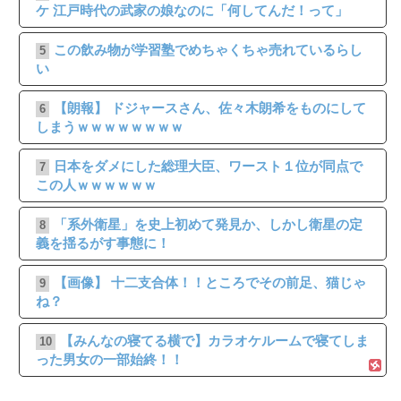
ケ 江戸時代の武家の娘なのに「何してんだ！って」
この飲み物が学習塾でめちゃくちゃ売れているらし
5
い
【朗報】 ドジャースさん、佐々木朗希をものにして
6
しまうｗｗｗｗｗｗｗｗ
日本をダメにした総理大臣、ワースト１位が同点で
7
この人ｗｗｗｗｗｗ
「系外衛星」を史上初めて発見か、しかし衛星の定
8
義を揺るがす事態に！
【画像】 十二支合体！！ところでその前足、猫じゃ
9
ね？
【みんなの寝てる横で】カラオケルームで寝てしま
10
った男女の一部始終！！