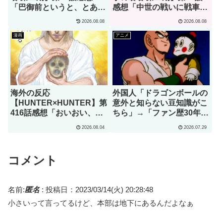
「巴御前というと、とある
感想「中世の戦いに戦車持
ゲームオタクを思い浮かべ
ってきた奴がいるぞｗｗ
2026.08.08
2026.08.08
てしまうんだが･･･」
ｗ」
漫画
アニメ
海外の反応
外国人「ドラゴンボールの
【HUNTER×HUNTER】第
意外と知らない豆知識がこ
416話感想「おいおい、文
ちら」→「ファン歴30年で
字が少なくてスッキリ読め
初めて知りました」（海外
2026.08.04
2026.07.29
るぞ！！」
の反応）
コメント
名前:
匿名
:
投稿日：2023/03/14(火) 20:28:48
小さいって言ってるけど、本部は地下にあるんだよなぁ