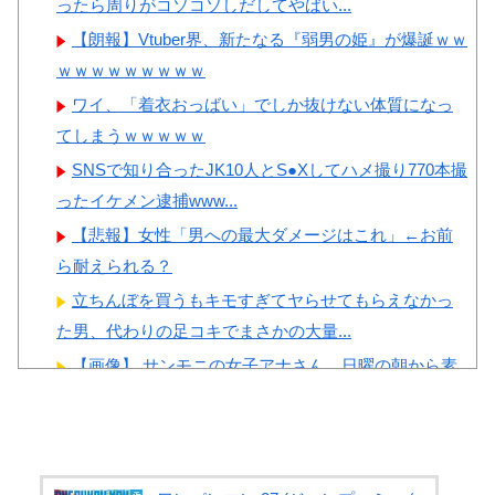
ったら周りがコソコソしだしてやばい...
韓国人「日本の某全国チェー
【画像】顔100点、体30点の
ン店の商品写真が話題になって
【朗報】Vtuber界、新たなる『弱男の姫』が爆誕ｗｗ
女ｗｗｗ
いる理由がこちら…」→「羨ま
ｗｗｗｗｗｗｗｗｗ
しい…（ﾌﾞﾙﾌﾞﾙ」＝韓国の反
ワイ、「着衣おっばい」でしか抜けない体質になっ
応
てしまうｗｗｗｗｗ
韓国人「手術中に震度6強の
Powered by livedoor 相互RSS
SNSで知り合ったJK10人とS●Xしてハメ撮り770本撮
地震、その時の日本の医療スタ
ったイケメン逮捕www...
ッフたちの姿をご覧ください」
【悲報】女性「男への最大ダメージはこれ」←お前
→「マジで鳥肌立った」「こう
ら耐えられる？
いう姿は韓国も見習わないと」
立ちんぼを買うもキモすぎてヤらせてもらえなかっ
「あんな状況なら日本だけでは
た男、代わりの足コキでまさかの大量...
なく韓国の医療関係者も同じよ
【画像】 サンモニの女子アナさん、日曜の朝から素
うに行動したはずだ」【熊本地
材を提供してしまう
震】
【悲報】 女さん、歩行者を轢いた挙句、道路に倒れ
韓国人「アナログの国日本で
てどえらいことになってしまうw ...
高級車を買うと葬儀屋さんみた