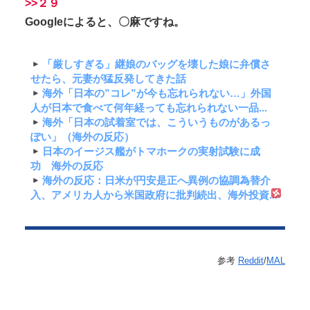
>>２９
Googleによると、〇麻ですね。
「厳しすぎる」継娘のバッグを壊した娘に弁償さ
せたら、元妻が猛反発してきた話
海外「日本の”コレ”が今も忘れられない…」外国
人が日本で食べて何年経っても忘れられない一品...
海外「日本の試着室では、こういうものがあるっ
ぽい」（海外の反応）
日本のイージス艦がトマホークの実射試験に成
功 海外の反応
海外の反応：日米が円安是正へ異例の協調為替介
入、アメリカ人から米国政府に批判続出、海外投資...
参考
Reddit
/
MAL