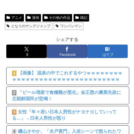
アニメ
漫画
その他の作品
雑記
となりのヤングジャンプ
ワンパンマン
シェアする
X
Facebook
はてブ
【画像】 温泉の中でこれするやつｗｗｗｗｗｗｗｗ
1
ｗｗｗｗｗｗｗｗｗｗｗｗｗｗｗｗｗｗｗｗｗｗｗｗ
「ビール増産で食糧難が悪化」金正恩の農業失政に
2
北朝鮮国民が悲鳴！
女性「年々若い日本人男性がナヨナヨしていって
3
る…」→日本人男性が怒り
磯山さやか、「水戸黄門」入浴シーンで怒られたワ
4