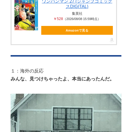
長身美ボディの保育士さんが女性用風俗を勢いで初
ワンパンマン 27 (ジャンプコミック
いになります」
スDIGITAL)
利用…子供に絶対見せられないメスの...
集英社
井上晴美、乳首ヘア○ードや濡れ場お○ぱいがエ□過ぎ
￥528
（2026/08/08 15:59時点）
る！人生最後のラスト写真集、最...
Amazonで見る
Powered by livedoor 相互RSS
Powered by livedoor 相互RSS
１：海外の反応
みんな、見つけちゃったよ、本当にあったんだ。