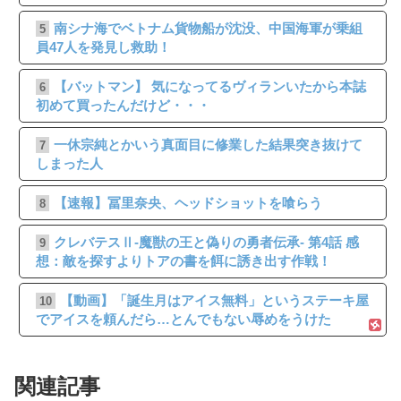
南シナ海でベトナム貨物船が沈没、中国海軍が乗組
5
員47人を発見し救助！
【バットマン】 気になってるヴィランいたから本誌
6
初めて買ったんだけど・・・
一休宗純とかいう真面目に修業した結果突き抜けて
7
しまった人
【速報】冨里奈央、ヘッドショットを喰らう
8
クレバテスⅡ-魔獣の王と偽りの勇者伝承- 第4話 感
9
想：敵を探すよりトアの書を餌に誘き出す作戦！
【動画】「誕生月はアイス無料」というステーキ屋
10
でアイスを頼んだら…とんでもない辱めをうけた
関連記事