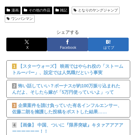
漫画
その他の作品
雑記
となりのヤングジャンプ
ワンパンマン
シェアする
X
Facebook
はてブ
【スターウォーズ】 映画ではやられ役の「ストーム
1
トルーパー」、設定では人気職だという事実
怖い話していい？ボーナスが約100万振り込まれた
2
んだよ、そしたら嫁が「5万円使っていいよ」って
企業案件を請け負っていた有名インフルエンサー、
3
佐藤二朗を擁護した投稿をポストした結果……
【画像】 中国、ついに『限界突破』キタァアアアア
4
ーーーーーー！！