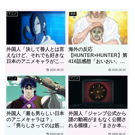
アニメ
漫画
外国人「決して善人とは言
海外の反応
えなけど、それでも好きな
【HUNTER×HUNTER】第
日本のアニメキャラがこち
416話感想「おいおい、文
ら」→「願いを叶えてくれ
字が少なくてスッキリ読め
2026.08.03
2026.08.04
るし、魔法の力もくれ
るぞ！！」
る！」（海外の反応）
アニメ
アニメ
外国人「最も男らしい日本
外国人「ジャンプ公式から
のアニメキャラは？」
謎の動画がまもなく公開さ
→「男らしさってのは筋肉
れる模様」→「まさか本当
じゃない」（海外の反応）
にくるのか？！」（海外の
2026.08.01
2026.08.01