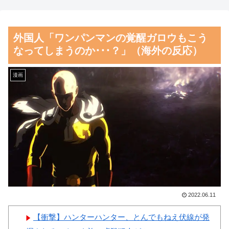
るものを食べた」日本旅行で食
【Pickup05164714】
べた変わった食べ物に対する海
【朗報】齋藤飛鳥、前屈みで
外国人「ワンパンマンの覚醒ガロウもこう
外の反応
完全に見えてる動画が拡散され
なってしまうのか･･･？」（海外の反応）
海外「お前らの国に他愛のな
てしまう…
い対立ってある？」日本「エス
磁気嵐、地球由来のイオンが
漫画
カレーターの立つ位置」
主導…JAXAの衛星「あらせ」
韓国人「韓国サッカー協会が
が観測！
行った国際試合の性的接待の全
舌を絡ませて、唾液交換して
容がこちら…」→「完全に買収
── ちゅっちゅしながらの濃厚
してる…（ﾌﾞﾙﾌﾞﾙ」＝韓国の
エッ画像♪
反応
海外「日本よ、お前がナンバ
【激震】韓国人「韓国サッカ
ーワンだ」 熊本地震直後の日
ー協会、W杯・五輪で複数回の
本の対応のスピードに世界が衝
2022.06.11
性接待を行い審判を買収してい
撃
たことが発覚…（ﾌﾞﾙﾌﾞﾙ」＝
【衝撃】ハンターハンター、とんでもねえ伏線が発
【画像】顔100点、体30点の