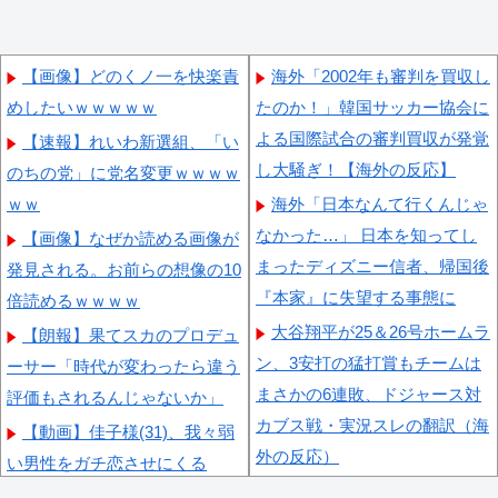
【画像】どのくノ一を快楽責
海外「2002年も審判を買収し
めしたいｗｗｗｗｗ
たのか！」韓国サッカー協会に
よる国際試合の審判買収が発覚
【速報】れいわ新選組、「い
し大騒ぎ！【海外の反応】
のちの党」に党名変更ｗｗｗｗ
ｗｗ
海外「日本なんて行くんじゃ
なかった…」 日本を知ってし
【画像】なぜか読める画像が
まったディズニー信者、帰国後
発見される。お前らの想像の10
『本家』に失望する事態に
倍読めるｗｗｗｗ
大谷翔平が25＆26号ホームラ
【朗報】果てスカのプロデュ
ン、3安打の猛打賞もチームは
ーサー「時代が変わったら違う
まさかの6連敗、ドジャース対
評価もされるんじゃないか」
カブス戦・実況スレの翻訳（海
【動画】佳子様(31)、我々弱
外の反応）
い男性をガチ恋させにくる
海外「日本で初めて梅干しな
wwwwwww