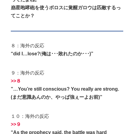
崩星咆哮砲を使うボロスに覚醒ガロウは匹敵するっ
てことか？
８：海外の反応
“did I…lose?
(
俺は･･･敗れたのか･･･)”
９：海外の反応
>>８
”…You’re still conscious? You really are strong.
(まだ意識あんのか、やっぱ強ぇーよお前)”
１０：海外の反応
>>９
“As the prophecy said, the battle was hard