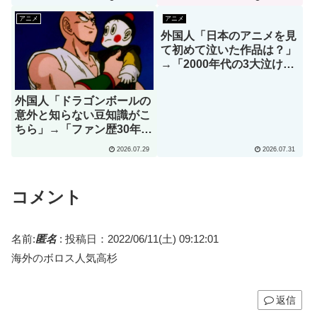
反応）
アニメ
アニメ
外国人「日本のアニメを見
て初めて泣いた作品は？」
→「2000年代の3大泣ける
アニメ」（海外の反応）
外国人「ドラゴンボールの
意外と知らない豆知識がこ
ちら」→「ファン歴30年で
初めて知りました」（海外
2026.07.29
2026.07.31
の反応）
コメント
名前:
匿名
:
投稿日：2022/06/11(土) 09:12:01
海外のボロス人気高杉
返信