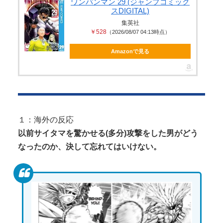
混浴露天風呂の女性客見て甥っ子がフル○起してしま
ワンパンマン 29 (ジャンプコミック
スDIGITAL)
う事案が発生 part4
Powered by livedoor 相互RSS
集英社
【閲覧注意】 お願いだからフェイクであってほしい
￥528
（2026/08/07 04:13時点）
この女児の動画、本物だった…
Amazonで見る
Powered by livedoor 相互RSS
１：海外の反応
以前サイタマを驚かせる(多分)攻撃をした男がどう
なったのか、決して忘れてはいけない。