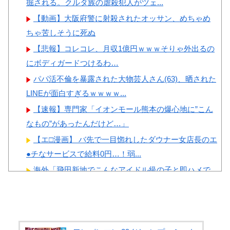
韓国の反応
掘される。クルタ族の虐殺犯人がツェ...
女ｗｗｗ
韓国人「日本ではテーブルに
【動画】大阪府警に射殺されたオッサン、めちゃめ
肘をついてはいけない？日本の
ちゃ苦しそうに死ぬ
食事マナーが想像以上に厳格す
【悲報】コレコレ、月収1億円ｗｗｗそりゃ外出るの
ぎて韓国人が衝撃！」→「これ
にボディガードつけるわ…
Powered by livedoor 相互RSS
が日本の食事マナーか？‥」
パパ活不倫を暴露された大物芸人さん(63)、晒された
韓国人「韓国サッカー協会W
LINEが面白すぎるｗｗｗｗ...
杯予選で外国人審判に性接待し
【速報】専門家「イオンモール熊本の爆心地に”こん
たことが発覚！」
なもの”があったんだけど…」
韓国人「日本が韓国文学が完
【エ□漫画】 バ先で一目惚れしたダウナー女店長のエ
全に定着！ブームを超えて一つ
●チなサービスで給料0円…！弱...
のジャンルとして日本人全員に
海外「飛田新地でこんなアイドル級の子と即ハメで
愛されてる模様…（ﾌﾞﾙﾌﾞﾙ」
きるのかよ」⇒ 晒された無修正動画...
＝韓国の反応
野田クリスタルさん「イラストレーターの人が『AI
に仕事を奪われる』って言ってるけ...