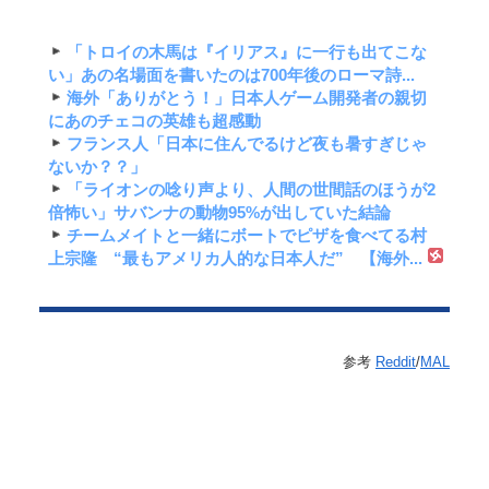
「トロイの木馬は『イリアス』に一行も出てこな
い」あの名場面を書いたのは700年後のローマ詩...
海外「ありがとう！」日本人ゲーム開発者の親切
にあのチェコの英雄も超感動
フランス人「日本に住んでるけど夜も暑すぎじゃ
ないか？？」
「ライオンの唸り声より、人間の世間話のほうが2
倍怖い」サバンナの動物95%が出していた結論
チームメイトと一緒にボートでピザを食べてる村
上宗隆 “最もアメリカ人的な日本人だ” 【海外...
参考
Reddit
/
MAL