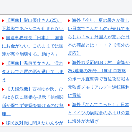
【画像】影山優佳さん(25)、
海外「今年、夏の暑さが厳し
下着姿であたシコが止まらない
い日本でこんなものが売れてる
らしい！ｗ」外国人が驚いた日
国連事務総長「日本よ、国連
本の商品とは・・・？【海外の
にお金がない。このままでは国
反応】
連が完全崩壊する。助けろ」
海外の反応MLB：村上宗隆が
【画像】温泉美女さん、濡れ
2戦連発の26号、160キロ攻略
タオルでお尻の形が透けてしま
のポール直撃弾で首位攻防戦＆
う
元監督メモリアルデー逆転勝利
【夫婦危機】西村ゆか氏、ひ
に貢献
ろゆき氏に離婚を提示「信頼関
海外「なんてこった！」日本
係が保てず夫婦を続けるのは無
とドイツの病院食のあまりの差
理」
に海外が大騒ぎ
移民反対派に聞きたいんやが
外国人「親子丼という日本の
【朗報】齋藤飛鳥、前屈みで