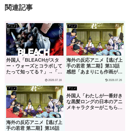
関連記事
アニメ
アニメ
外国人「BLEACHがスタ
海外の反応アニメ【逃げ上
ー・ウォーズとコラボして
手の若君 第二期】第13話
たって知ってる？」→「何
感想「あまりにも作画が良
でそこに一護が？」（海外
すぎて実写かと思っちゃっ
2026.07.16
2026.07.26
の反応）
たよ」
アニメ
アニメ
外国人「わたしが一番好き
な黒髪ロングの日本のアニ
メキャラクターがこちら」
→「お前はわかってる」
（海外の反応）
海外の反応アニメ【逃げ上
手の若君 第二期】第16話