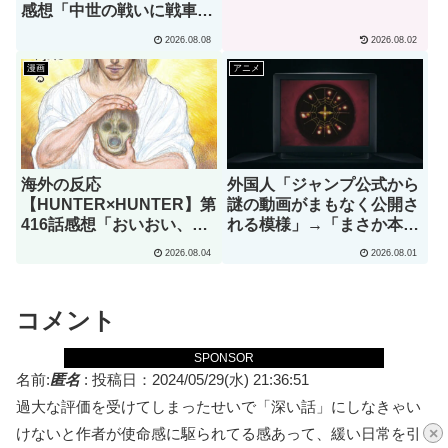
感想「中世の戦いに戦車持
ってきた奴がいるぞｗｗ
2026.08.08
2026.08.02
ｗ」
漫画
アニメ
海外の反応
外国人「ジャンプ公式から
【HUNTER×HUNTER】第
謎の動画がまもなく公開さ
416話感想「おいおい、文
れる模様」→「まさか本当
字が少なくてスッキリ読め
にくるのか？！」（海外の
2026.08.04
2026.08.01
るぞ！！」
反応）
コメント
SPONSOR
名前:
匿名
:
投稿日：2024/05/29(水) 21:36:51
過大な評価を受けてしまったせいで「深い話」にしなきゃい
けないと作者が使命感に駆られてる感あって、緩い日常を引
×