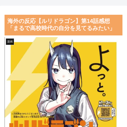
料理の直訳を知ってしまっ
完全に見えてる動画が拡散され
た…」
てしまう…
海外の反応【ルリドラゴン】第14話感想
海外「日本の甲子園で飛び出
磁気嵐、地球由来のイオンが
「まるで高校時代の自分を見てるみたい」
した高校生とは思えないハイレ
主導…JAXAの衛星「あらせ」
ベルなプレーがこちら」 海外
が観測！
漫画
の反応
舌を絡ませて、唾液交換して
韓国人「韓国人が日本のラー
── ちゅっちゅしながらの濃厚
メンについて勘違いしているこ
エッ画像♪
とがこちら…」→「え
海外「日本よ、お前がナンバ
っ？？？？？？？？？？」＝韓
ーワンだ」 熊本地震直後の日
国の反応
本の対応のスピードに世界が衝
韓国人「織田信長の安土城の
撃
復元図と建築技術の高さに韓国
【画像】顔100点、体30点の
人が衝撃！」→「当時の技術力
女ｗｗｗ
に言葉を失う‥」