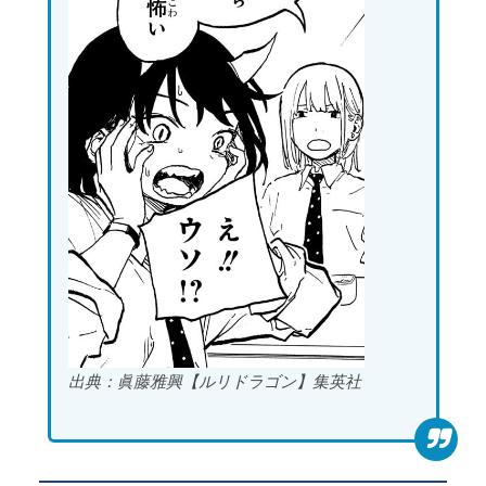
出典：眞藤雅興【ルリドラゴン】集英社