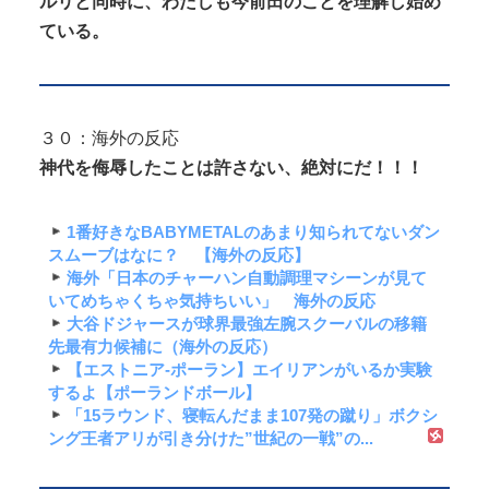
ルリと同時に、わたしも今前田のことを理解し始め
ている。
３０：海外の反応
神代を侮辱したことは許さない、絶対にだ！！！
1番好きなBABYMETALのあまり知られてないダン
スムーブはなに？ 【海外の反応】
海外「日本のチャーハン自動調理マシーンが見て
いてめちゃくちゃ気持ちいい」 海外の反応
大谷ドジャースが球界最強左腕スクーバルの移籍
先最有力候補に（海外の反応）
【エストニア-ポーラン】エイリアンがいるか実験
するよ【ポーランドボール】
「15ラウンド、寝転んだまま107発の蹴り」ボクシ
ング王者アリが引き分けた”世紀の一戦”の...