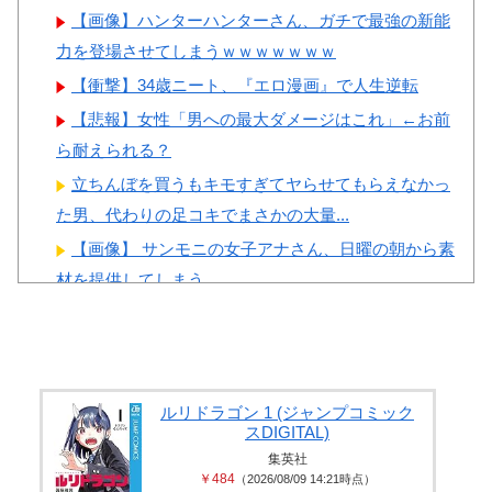
いになります」
【画像】ハンターハンターさん、ガチで最強の新能
力を登場させてしまうｗｗｗｗｗｗｗ
【衝撃】34歳ニート、『エロ漫画』で人生逆転
【悲報】女性「男への最大ダメージはこれ」←お前
Powered by livedoor 相互RSS
ら耐えられる？
立ちんぼを買うもキモすぎてヤらせてもらえなかっ
た男、代わりの足コキでまさかの大量...
【画像】 サンモニの女子アナさん、日曜の朝から素
材を提供してしまう
【悲報】 女さん、歩行者を轢いた挙句、道路に倒れ
てどえらいことになってしまうw ...
長身美ボディの保育士さんが女性用風俗を勢いで初
利用…子供に絶対見せられないメスの...
ルリドラゴン 1 (ジャンプコミック
スDIGITAL)
井上晴美、乳首ヘア○ードや濡れ場お○ぱいがエ□過ぎ
集英社
る！人生最後のラスト写真集、最...
￥484
（2026/08/09 14:21時点）