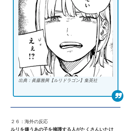
出典：眞藤雅興【ルリドラゴン】集英社
２６：海外の反応
ルリを嫌うあの子を擁護する人がたくさんいたけ