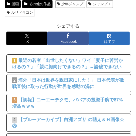
漫画
その他の作品
少年ジャンプ
ジャンプ＋
ルリドラゴン
シェアする
X
Facebook
はてブ
最近の若者「出世したくない」ワイ「妻子に苦労か
1
けるの？」「親に顔向けできるの？」←論破できない
海外「日本は世界を親日家にした！」 日本代表が敗
2
戦直後に取った行動が世界を感動の渦に
【朗報】コーエーテクモ、ババアの投資手腕で87%
3
増益ｗｗｗ
【ブルーアーカイブ】白洲アズサ の萌え＆Ｈ画像☆
4
③