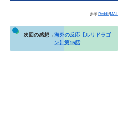
参考
Reddit
/
MAL
次回の感想→
海外の反応【ルリドラゴ
ン】第15話