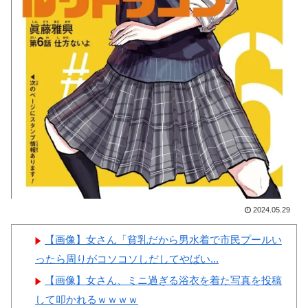
韓国人「日本の某全国チェー
ン店の商品写真が話題になって
いる理由がこちら…」→「羨ま
Powered by livedoor 相互RSS
しい…（ﾌﾞﾙﾌﾞﾙ」＝韓国の反
応
韓国人「手術中に震度6強の
地震、その時の日本の医療スタ
ッフたちの姿をご覧ください」
→「マジで鳥肌立った」「こう
いう姿は韓国も見習わないと」
「あんな状況なら日本だけでは
2024.05.29
なく韓国の医療関係者も同じよ
うに行動したはずだ」【熊本地
【画像】女さん「貧乳だから男水着で市民プールい
震】
ったら周りがコソコソしだしてやばい...
韓国人「アナログの国日本で
【画像】女さん、ミニ過ぎる浴衣を着た写真を投稿
高級車を買うと葬儀屋さんみた
して叩かれるｗｗｗｗ