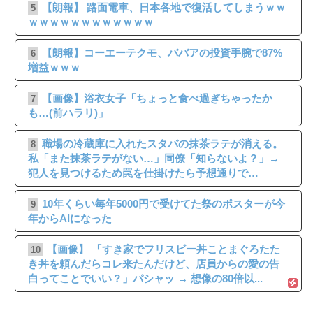
【朗報】 路面電車、日本各地で復活してしまうｗｗ
5
ｗｗｗｗｗｗｗｗｗｗｗｗ
【朗報】コーエーテクモ、ババアの投資手腕で87%
6
増益ｗｗｗ
【画像】浴衣女子「ちょっと食べ過ぎちゃったか
7
も…(前ハラリ)」
職場の冷蔵庫に入れたスタバの抹茶ラテが消える。
8
私「また抹茶ラテがない…」同僚「知らないよ？」→
犯人を見つけるため罠を仕掛けたら予想通りで…
10年くらい毎年5000円で受けてた祭のポスターが今
9
年からAIになった
【画像】 「すき家でフリスビー丼ことまぐろたた
10
き丼を頼んだらコレ来たんだけど、店員からの愛の告
白ってことでいい？」パシャッ → 想像の80倍以...