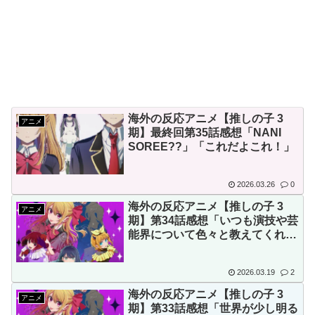
韓国人「韓国サッカー協会W
【画像】顔100点、体30点の
杯予選で外国人審判に性接待し
女ｗｗｗ
たことが発覚！」
韓国人「日本が韓国文学が完
全に定着！ブームを超えて一つ
のジャンルとして日本人全員に
Powered by livedoor 相互RSS
海外の反応アニメ【推しの子 3
愛されてる模様…（ﾌﾞﾙﾌﾞﾙ」
アニメ
期】最終回第35話感想「NANI
＝韓国の反応
SOREE??」「これだよこれ！」
韓国人「韓国が韓国株式の暴
落で失ったとんでもない規模の
2026.03.26
0
国民年金の金額がこちら…」
海外の反応アニメ【推しの子 3
アニメ
期】第34話感想「いつも演技や芸
→「韓国の未来が…（ﾌﾞﾙﾌﾞ
能界について色々と教えてくれる
ﾙ」＝韓国の反応
が今回は･･･」
韓国人「日本には韓国みたい
2026.03.19
2
なドラッグストアがないので韓
海外の反応アニメ【推しの子 3
アニメ
国が羨ましくて羨ましくて仕方
期】第33話感想「世界が少し明る