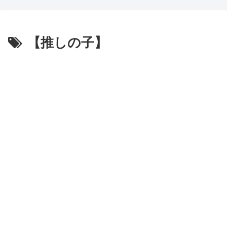
バルガスの髪の毛で遊ぶｗｗｗ
になったら抜けるレベルになる
ｗ → 「Wソックスの動画は依
んや？ｗｗｗｗｗ
存度が高いな」「たった一人で
【推しの子】
【朗報】齋藤飛鳥、前屈みで
こんなにチームが変わるんだか
完全に見えてる動画が拡散され
らすごいわ」
てしまう…
海外「リアルすぎるだ
磁気嵐、地球由来のイオンが
ろ・・・」日本にあるテーマパ
主導…JAXAの衛星「あらせ」
ークを訪れた外国人がリアル過
が観測！
ぎて頭を強打してしまうｗｗ
舌を絡ませて、唾液交換して
【海外の反応】
── ちゅっちゅしながらの濃厚
【激震】韓国人「韓国サッカ
エッ画像♪
ー協会、W杯・五輪で複数回の
海外「日本よ、お前がナンバ
性接待を行い審判を買収してい
ーワンだ」 熊本地震直後の日
たことが発覚…（ﾌﾞﾙﾌﾞﾙ」＝
本の対応のスピードに世界が衝
韓国の反応
撃