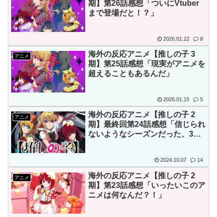
期】第26話感想「ついにVtuber
まで登場だと！？」
2026.01.22
8
海外の反応アニメ【推しの子 3
アニメ
期】第25話感想「現実がアニメを
超えることもあるんだ」
2026.01.15
5
海外の反応アニメ【推しの子 2
アニメ
期】最終回第24話感想「信じられ
ないようなシーズンだった、3期
にスーパー期待」
2024.10.07
14
海外の反応アニメ【推しの子 2
アニメ
期】第23話感想「いったいこのア
ニメは何なんだ？！」