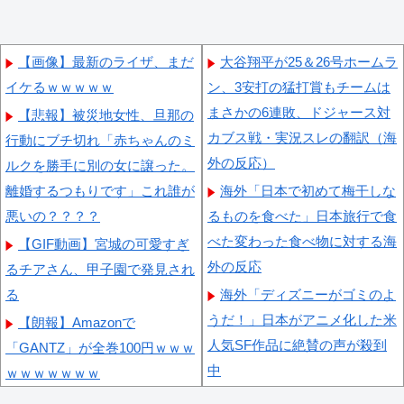
【画像】最新のライザ、まだ
大谷翔平が25＆26号ホームラ
イケるｗｗｗｗｗ
ン、3安打の猛打賞もチームは
まさかの6連敗、ドジャース対
【悲報】被災地女性、旦那の
カブス戦・実況スレの翻訳（海
行動にブチ切れ「赤ちゃんのミ
外の反応）
ルクを勝手に別の女に譲った。
離婚するつもりです」これ誰が
海外「日本で初めて梅干しな
悪いの？？？？
るものを食べた」日本旅行で食
べた変わった食べ物に対する海
【GIF動画】宮城の可愛すぎ
外の反応
るチアさん、甲子園で発見され
る
海外「ディズニーがゴミのよ
うだ！」日本がアニメ化した米
【朗報】Amazonで
人気SF作品に絶賛の声が殺到
「GANTZ」が全巻100円ｗｗｗ
中
ｗｗｗｗｗｗｗ
【MLB】村上宗隆がミゲル・
【悲報】ヱロアニメっていつ