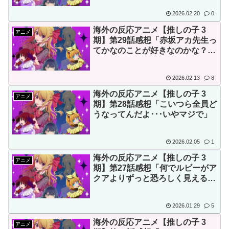
2026.02.20
0
海外の反応アニメ【推しの子 3
アニメ
期】第29話感想「赤坂アカ先生っ
てかなのことが好きなのかな？そ
れとも嫌い？」
2026.02.13
8
海外の反応アニメ【推しの子 3
アニメ
期】第28話感想「こいつら全員ど
うなってんだよ･･･いやマジで」
2026.02.05
1
海外の反応アニメ【推しの子 3
アニメ
期】第27話感想「何でルビーがア
クアよりずっと恐ろしく見えるの
か腑に落ちた」
2026.01.29
5
海外の反応アニメ【推しの子 3
アニメ