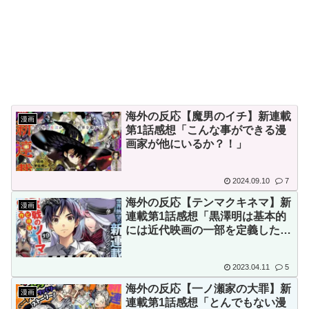
とがこちら…」→「え
撃
っ？？？？？？？？？？」＝韓
【画像】顔100点、体30点の
国の反応
女ｗｗｗ
韓国サッカー協会「現在は不
適切な行為は絶対にない」→韓
国人「一番重要なのは2002年な
海外の反応【魔男のイチ】新連載
漫画
のにそこは言及しないんだなｗ
Powered by livedoor 相互RSS
第1話感想「こんな事ができる漫
ｗｗ」「責任逃れが本当にひど
画家が他にいるか？！」
い・・・」
韓国人「織田信長の安土城の
2024.09.10
7
復元図と建築技術の高さに韓国
海外の反応【テンマクキネマ】新
漫画
連載第1話感想「黒澤明は基本的
人が衝撃！」→「当時の技術力
には近代映画の一部を定義した
に言葉を失う‥」
男」
2023.04.11
5
海外の反応【一ノ瀬家の大罪】新
漫画
連載第1話感想「とんでもない漫