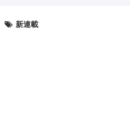
とドイツの病院食のあまりの差
生活を美少女にやらせるアニ
に海外が大騒ぎ
メ」、増えすぎてフェミにバレ
新連載
るｗｗｗｗ
外国人「親子丼という日本の
料理の直訳を知ってしまっ
【朗報】齋藤飛鳥、前屈みで
た…」
完全に見えてる動画が拡散され
てしまう…
韓国人「昨日Jリーグで韓国
人選手絶対やってはいけないプ
磁気嵐、地球由来のイオンが
レーで退場となる」
主導…JAXAの衛星「あらせ」
が観測！
韓国人「日本人が絶対に違法
駐車をしない本当の理由がこち
舌を絡ませて、唾液交換して
ら…」→「これが正解」「その
── ちゅっちゅしながらの濃厚
通りだ…（ﾌﾞﾙﾌﾞﾙ」＝韓国の
エッ画像♪
反応
海外「日本よ、お前がナンバ
韓国人「韓国人が日本のラー
ーワンだ」 熊本地震直後の日
メンについて勘違いしているこ
本の対応のスピードに世界が衝