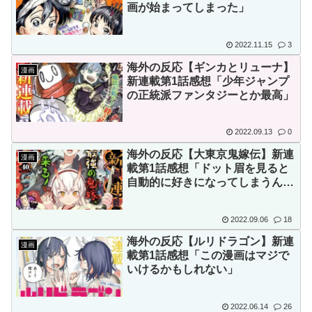
画が始まってしまった」
Powered by livedoor 相互RSS
2022.11.15
3
海外の反応【ギンカとリューナ】
漫画
新連載第1話感想「少年ジャンプ
の正統派ファンタジーとか最高」
2022.09.13
0
海外の反応【大東京鬼嫁伝】新連
漫画
載第1話感想「ドット眉を見ると
自動的に好きになってしまうん
だ･･･」
2022.09.06
18
海外の反応【ルリドラゴン】新連
漫画
載第1話感想「この漫画はマジで
いけるかもしれない」
2022.06.14
26