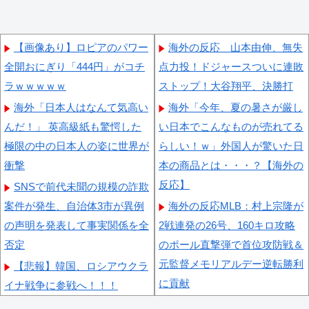
【画像あり】ロピアのパワー
海外の反応 山本由伸、無失
全開おにぎり「444円」がコチ
点力投！ドジャースついに連敗
ラｗｗｗｗｗ
ストップ！大谷翔平、決勝打
海外「日本人はなんて気高い
海外「今年、夏の暑さが厳し
んだ！」 英高級紙も驚愕した
い日本でこんなものが売れてる
極限の中の日本人の姿に世界が
らしい！ｗ」外国人が驚いた日
衝撃
本の商品とは・・・？【海外の
反応】
SNSで前代未聞の規模の詐欺
案件が発生、自治体3市が異例
海外の反応MLB：村上宗隆が
の声明を発表して事実関係を全
2戦連発の26号、160キロ攻略
否定
のポール直撃弾で首位攻防戦＆
元監督メモリアルデー逆転勝利
【悲報】韓国、ロシアウクラ
に貢献
イナ戦争に参戦へ！！！
海外「なんてこった！」日本
【悲報】「おっさんの自堕落