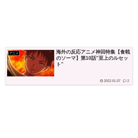
園大会が全く理解できないんで
すけど…」
韓国人「悲報：現在、韓国が
全国的に大騒ぎになっている理
Powered by livedoor 相互RSS
由がこちら…」→「人間の住む
場所じゃない…（ﾌﾞﾙﾌﾞﾙ」＝
海外の反応アニメ神回特集【食戟
アニメ
韓国の反応
のソーマ】第10話”至上のルセッ
韓国人「日本の有名な山小屋
ト”
でとんでもない光景が…韓国人
観光客のモラルなき行動に韓国
2022.01.07
2
人が衝撃！」
Powered by livedoor 相互RSS