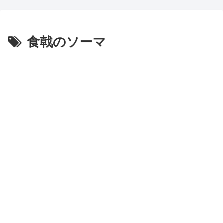
日本の商売で使われているダジ
【朗報】齋藤飛鳥、前屈みで
ャレに対する海外の反応
完全に見えてる動画が拡散され
食戟のソーマ
韓国「今現在、世界的に最も
てしまう…
有名なお前らの国の人物は誰に
磁気嵐、地球由来のイオンが
なる？」
主導…JAXAの衛星「あらせ」
韓国人「真似せずにはいられ
が観測！
ない日本の展示会の内容がこち
舌を絡ませて、唾液交換して
ら…」→「日本はこういうのが
── ちゅっちゅしながらの濃厚
本当に上手い…（ﾌﾞﾙﾌﾞﾙ」＝
エッ画像♪
韓国の反応
海外「日本よ、お前がナンバ
韓国人「日本市場で現代自動
ーワンだ」 熊本地震直後の日
車が月間わずか20台しか売れな
本の対応のスピードに世界が衝
い現実‥」→「ブランド力が通
撃
じないのか‥？」
【画像】顔100点、体30点の
韓国人「日本の高校野球甲子
女ｗｗｗ