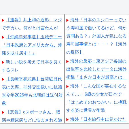
【速報】井上和の近影、マジ
海外「日本のスシローってい
でデカい。何がとは言わんが
う寿司屋で働いてるけど、何か
質問ある？」外国人が気になる
【沖縄県知事選】玉城デニー
寿司屋事情とは・・・？【海外
「日本政府とアメリカから、沖
の反応】
縄を取り戻す！」
海外の反応：東アジア各国の
新しい税を考えて日本を良く
出生率を比較したデータに海外
するスレ
衝撃「まさか日本が最高とは」
【長崎平和式典】台湾駐日代
海外「こんな国が実在するな
表は欠席、非外交団扱いに抗議
んて…」 6歳の少女が日本で
※今年2026年も北朝鮮は送付対
『はじめてのおつかい』に挑戦
象
する姿に世界が衝撃
【悲報】eスポーツさん、肥
海外「日本旅行中に見かけた
満や糖尿病などに悩まされる過
ダジャレ看板を紹介しよう！」
酷なスポーツだった・・・